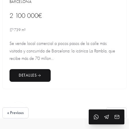
BARCELONA
2 100 000€
739 m²
Se vende local comercial a pocos pasos de la calle más
visitada y concurrida de Barcelona: la icónica La Rambla, que
recibe más de 70 millon...
DETALLES
« Previous
Next »