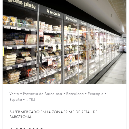
Venta
•
Provincia de Barcelona
•
Barcelona
•
Eixample
•
España
•
#785
SUPERMERCADO EN LA ZONA PRIME DE RETAIL DE
BARCELONA