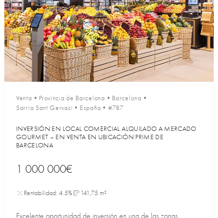
Venta
•
Provincia de Barcelona
•
Barcelona
•
Sarria Sant Gervasi
•
España
•
#787
INVERSIÓN EN LOCAL COMERCIAL ALQUILADO A MERCADO
GOURMET – EN VENTA EN UBICACIÓN PRIME DE
BARCELONA
1 000 000€
Rentabilidad: 4.5%
141,75 m²
Excelente oportunidad de inversión en una de las zonas