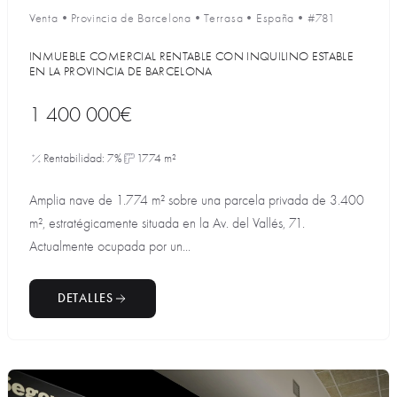
Venta
•
Provincia de Barcelona
•
Terrasa
•
España
•
#781
INMUEBLE COMERCIAL RENTABLE CON INQUILINO ESTABLE
EN LA PROVINCIA DE BARCELONA
1 400 000€
Rentabilidad: 7%
1774 m²
Amplia nave de 1.774 m² sobre una parcela privada de 3.400
m², estratégicamente situada en la Av. del Vallés, 71.
Actualmente ocupada por un...
DETALLES