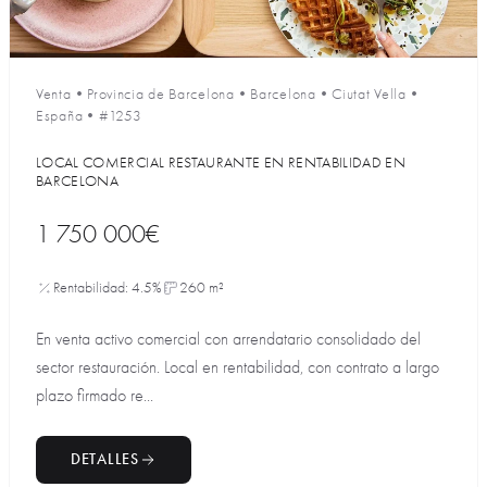
Venta
•
Provincia de Barcelona
•
Barcelona
•
Ciutat Vella
•
España
•
#1253
LOCAL COMERCIAL RESTAURANTE EN RENTABILIDAD EN
BARCELONA
1 750 000€
Rentabilidad: 4.5%
260 m²
En venta activo comercial con arrendatario consolidado del
sector restauración. Local en rentabilidad, con contrato a largo
plazo firmado re...
DETALLES