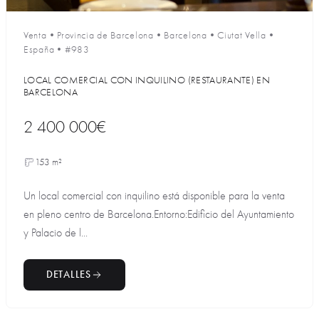
Venta
•
Provincia de Barcelona
•
Barcelona
•
Ciutat Vella
•
España
•
#983
LOCAL COMERCIAL CON INQUILINO (RESTAURANTE) EN
BARCELONA
2 400 000€
153 m²
Un local comercial con inquilino está disponible para la venta
en pleno centro de Barcelona.Entorno:Edificio del Ayuntamiento
y Palacio de l...
DETALLES