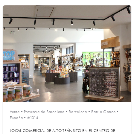
Venta
•
Provincia de Barcelona
•
Barcelona
•
Barrio Gótico
•
España
•
#1014
LOCAL COMERCIAL DE ALTO TRÁNSITO EN EL CENTRO DE