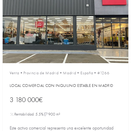
Venta
•
Provincia de Madrid
•
Madrid
•
España
•
#1266
LOCAL COMERCIAL CON INQUILINO ESTABLE EN MADRID
3 180 000€
Rentabilidad: 5.5%
900 m²
Este activo comercial representa una excelente oportunidad