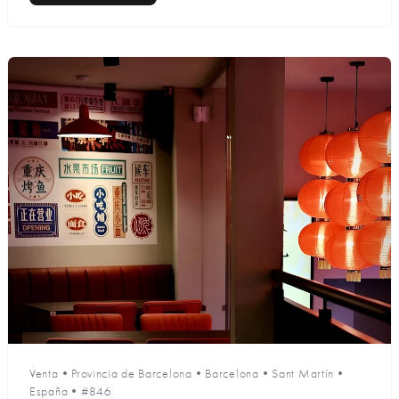
Venta
•
Provincia de Barcelona
•
Barcelona
•
Sant Martín
•
España
•
#846