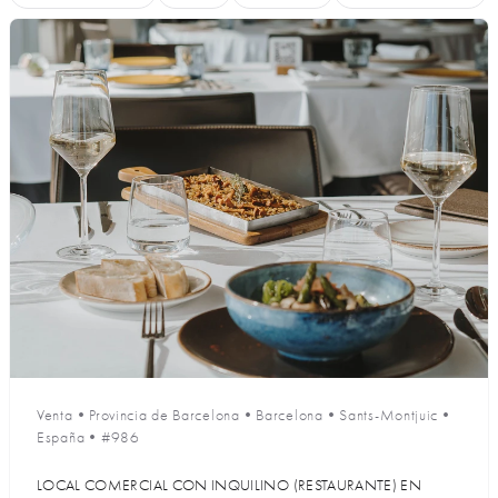
Venta
•
Provincia de Barcelona
•
Barcelona
•
Sants-Montjuic
•
España
•
#986
LOCAL COMERCIAL CON INQUILINO (RESTAURANTE) EN