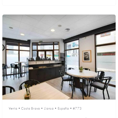
Venta
•
Costa Brava
•
Llansa
•
España
•
#773