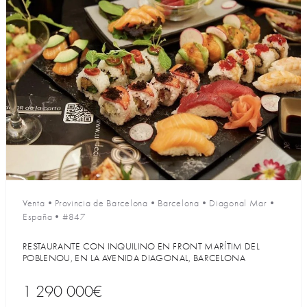
Venta
•
Provincia de Barcelona
•
Barcelona
•
Diagonal Mar
•
España
•
#847
RESTAURANTE CON INQUILINO EN FRONT MARÍTIM DEL
POBLENOU, EN LA AVENIDA DIAGONAL, BARCELONA
1 290 000€