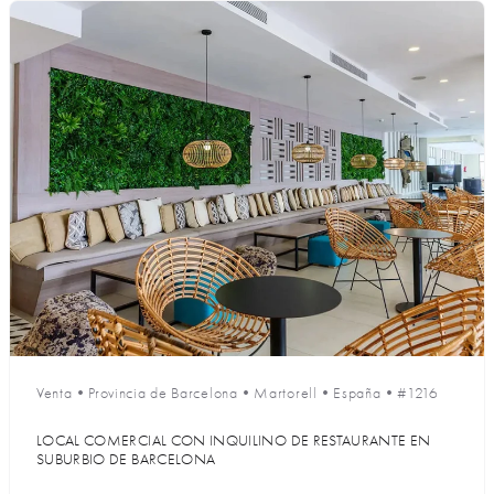
Venta
•
Provincia de Barcelona
•
Martorell
•
España
•
#1216
LOCAL COMERCIAL CON INQUILINO DE RESTAURANTE EN
SUBURBIO DE BARCELONA