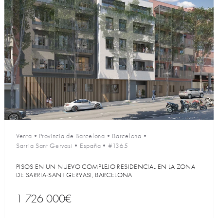
Venta
•
Provincia de Barcelona
•
Barcelona
•
Sarria Sant Gervasi
•
España
•
#1365
PISOS EN UN NUEVO COMPLEJO RESIDENCIAL EN LA ZONA
DE SARRIA-SANT GERVASI, BARCELONA
1 726 000€