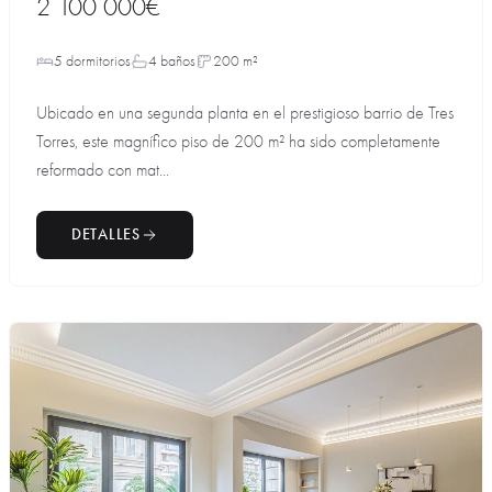
2 100 000€
5 dormitorios
4 baños
200 m²
Ubicado en una segunda planta en el prestigioso barrio de Tres
Torres, este magnífico piso de 200 m² ha sido completamente
reformado con mat...
DETALLES