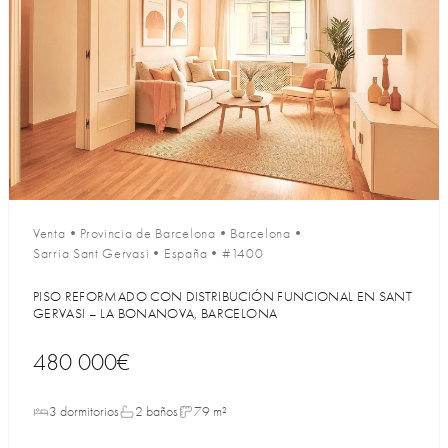
Venta
•
Provincia de Barcelona
•
Barcelona
•
Sarria Sant Gervasi
•
España
•
#1400
PISO REFORMADO CON DISTRIBUCIÓN FUNCIONAL EN SANT
GERVASI – LA BONANOVA, BARCELONA
480 000€
3 dormitorios
2 baños
79 m²