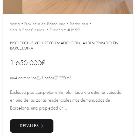
Venta
•
Provincia de Barcelona
•
Barcelona
•
Sarria Sant Gervasi
•
España
•
#1659
PISO EXCLUSIVO Y REFORMADO CON JARDÍN PRIVADO EN
BARCELONA
1 650 000€
4 dormitorios
3 baños
270 m²
Exclusivo piso completamente reformado y a estrenar ubicado
en una de las zonas residenciales más demandadas de
Barcelona, una propiedad úni...
DETALLES