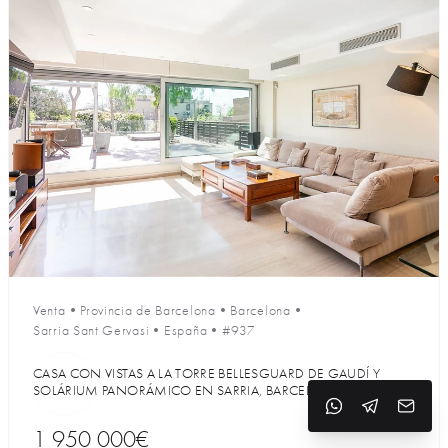
Venta
•
Provincia de Barcelona
•
Barcelona
•
Sarria Sant Gervasi
•
España
•
#937
CASA CON VISTAS A LA TORRE BELLESGUARD DE GAUDÍ Y
SOLÁRIUM PANORÁMICO EN SARRIA, BARCELONA
1 950 000€