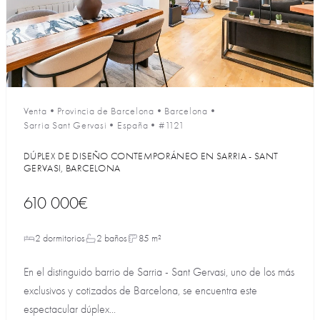
Venta
•
Provincia de Barcelona
•
Barcelona
•
Sarria Sant Gervasi
•
España
•
#1121
DÚPLEX DE DISEÑO CONTEMPORÁNEO EN SARRIA - SANT
GERVASI, BARCELONA
610 000€
2 dormitorios
2 baños
85 m²
En el distinguido barrio de Sarria - Sant Gervasi, uno de los más
exclusivos y cotizados de Barcelona, se encuentra este
espectacular dúplex...