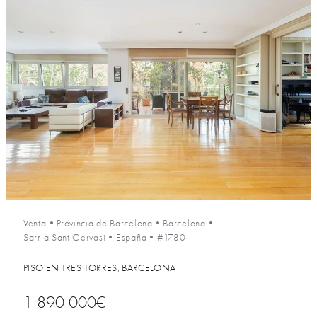
Venta
•
Provincia de Barcelona
•
Barcelona
•
Sarria Sant Gervasi
•
España
•
#1780
PISO EN TRES TORRES, BARCELONA
1 890 000€