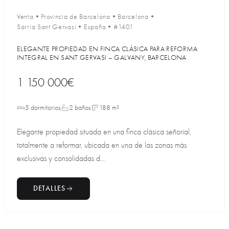
Venta
•
Provincia de Barcelona
•
Barcelona
•
Sarria Sant Gervasi
•
España
•
#1401
ELEGANTE PROPIEDAD EN FINCA CLÁSICA PARA REFORMA
INTEGRAL EN SANT GERVASI – GALVANY, BARCELONA
1 150 000€
5 dormitorios
2 baños
188 m²
Elegante propiedad situada en una finca clásica señorial,
totalmente a reformar, ubicada en una de las zonas más
exclusivas y consolidadas d...
DETALLES