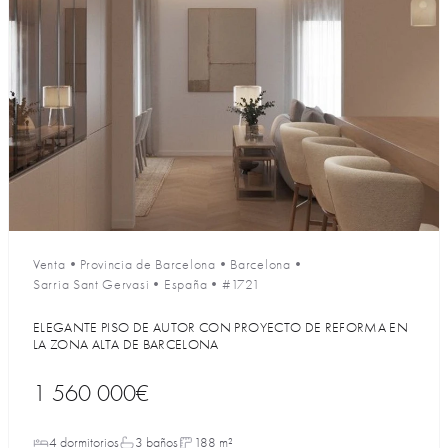
Venta
•
Provincia de Barcelona
•
Barcelona
•
Sarria Sant Gervasi
•
España
•
#1721
ELEGANTE PISO DE AUTOR CON PROYECTO DE REFORMA EN
LA ZONA ALTA DE BARCELONA
1 560 000€
4 dormitorios
3 baños
188 m²