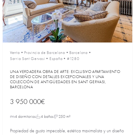
Venta
•
Provincia de Barcelona
•
Barcelona
•
Sarria Sant Gervasi
•
España
•
#1280
UNA VERDADERA OBRA DE ARTE: EXCLUSIVO APARTAMENTO
DE DISEÑO CON DETALLES EXCEPCIONALES Y UNA
COLECCIÓN DE ANTIGÜEDADES EN SANT GERVASI,
BARCELONA
3 950 000€
4 dormitorios
4 baños
250 m²
Propiedad de gusto impecable, estética maximalista y un diseño