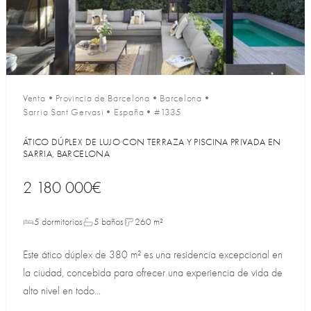
Venta
•
Provincia de Barcelona
•
Barcelona
•
Sarria Sant Gervasi
•
España
•
#1335
ÁTICO DÚPLEX DE LUJO CON TERRAZA Y PISCINA PRIVADA EN
SARRIA, BARCELONA
2 180 000€
5 dormitorios
5 baños
260 m²
Este ático dúplex de 380 m² es una residencia excepcional en
la ciudad, concebida para ofrecer una experiencia de vida de
alto nivel en todo...