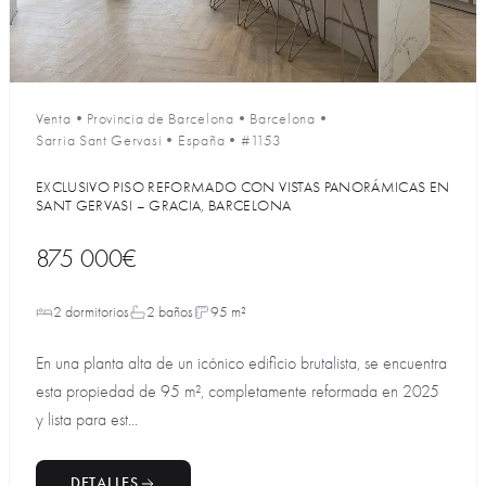
Venta
•
Provincia de Barcelona
•
Barcelona
•
Sarria Sant Gervasi
•
España
•
#1153
EXCLUSIVO PISO REFORMADO CON VISTAS PANORÁMICAS EN
SANT GERVASI – GRACIA, BARCELONA
875 000€
2 dormitorios
2 baños
95 m²
En una planta alta de un icónico edificio brutalista, se encuentra
esta propiedad de 95 m², completamente reformada en 2025
y lista para est...
DETALLES