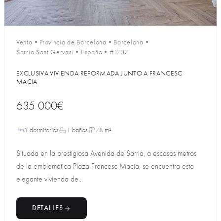
Venta
•
Provincia de Barcelona
•
Barcelona
•
Sarria Sant Gervasi
•
España
•
#1737
EXCLUSIVA VIVIENDA REFORMADA JUNTO A FRANCESC
MACIA
635 000€
3 dormitorios
1 baños
78 m²
Situada en la prestigiosa Avenida de Sarria, a escasos metros
de la emblemática Plaza Francesc Macia, se encuentra esta
elegante vivienda de...
DETALLES