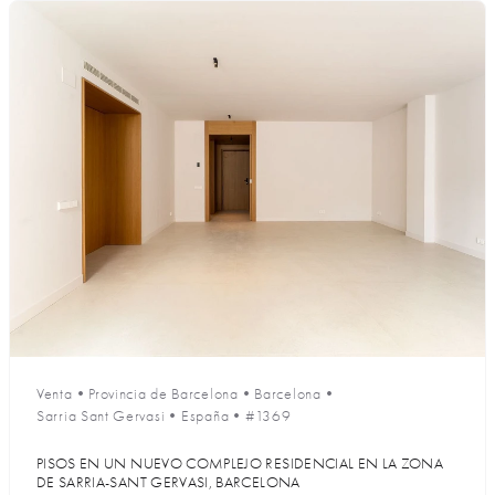
Venta
•
Provincia de Barcelona
•
Barcelona
•
Sarria Sant Gervasi
•
España
•
#1369
PISOS EN UN NUEVO COMPLEJO RESIDENCIAL EN LA ZONA
DE SARRIA-SANT GERVASI, BARCELONA