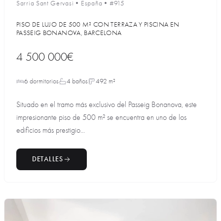
Sarria Sant Gervasi
•
España
•
#915
PISO DE LUJO DE 500 M² CON TERRAZA Y PISCINA EN
PASSEIG BONANOVA, BARCELONA
4 500 000€
6 dormitorios
4 baños
492 m²
Situado en el tramo más exclusivo del Passeig Bonanova, este
impresionante piso de 500 m² se encuentra en uno de los
edificios más prestigio...
DETALLES