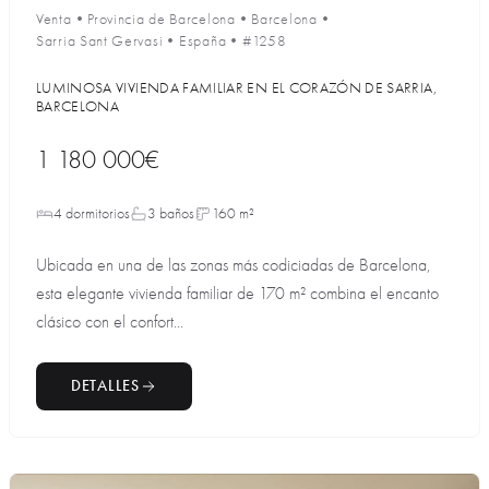
Venta
•
Provincia de Barcelona
•
Barcelona
•
Sarria Sant Gervasi
•
España
•
#1258
LUMINOSA VIVIENDA FAMILIAR EN EL CORAZÓN DE SARRIA,
BARCELONA
1 180 000€
4 dormitorios
3 baños
160 m²
Ubicada en una de las zonas más codiciadas de Barcelona,
esta elegante vivienda familiar de 170 m² combina el encanto
clásico con el confort...
DETALLES