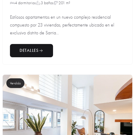
4 dormitorios
3 baños
201 m²
Estilosos apartamentos en un nuevo complejo residencial
compuesto por 23 viviendas, perfectamente ubicado en el
exclusivo distrito de Sarria...
DETALLES
Vendido