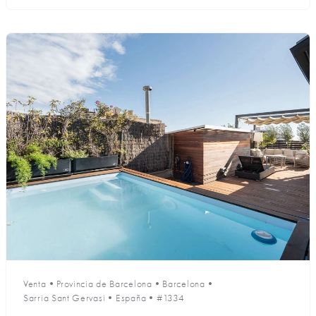
Venta
•
Provincia de Barcelona
•
Barcelona
•
Sarria Sant Gervasi
•
España
•
#1334