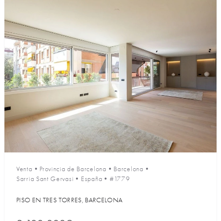
Venta
•
Provincia de Barcelona
•
Barcelona
•
Sarria Sant Gervasi
•
España
•
#1779
PISO EN TRES TORRES, BARCELONA