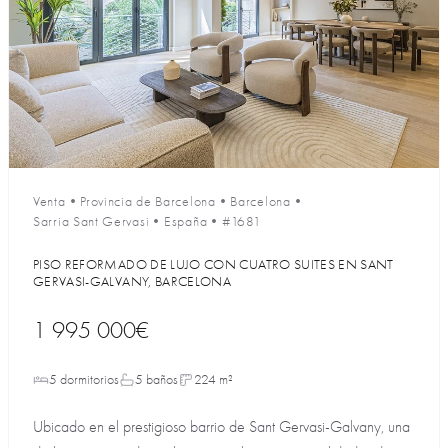
Venta
•
Provincia de Barcelona
•
Barcelona
•
Sarria Sant Gervasi
•
España
•
#1681
PISO REFORMADO DE LUJO CON CUATRO SUITES EN SANT
GERVASI-GALVANY, BARCELONA
1 995 000€
5 dormitorios
5 baños
224 m²
Ubicado en el prestigioso barrio de Sant Gervasi-Galvany, una