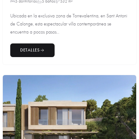
5 dormitorios
5 baños
532 m²
Ubicada en la exclusiva zona de Torrevalentina, en Sant Antoni
de Calonge, esta espectacular villa contemporánea se
encuentra a pocos pasos...
DETALLES