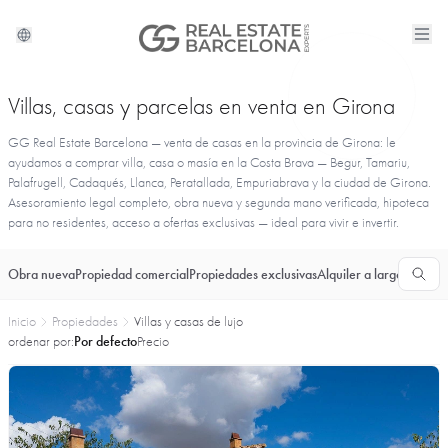
Villas, casas y parcelas en venta en Girona
GG Real Estate Barcelona — venta de casas en la provincia de Girona: le
ayudamos a comprar villa, casa o masía en la Costa Brava — Begur, Tamariu,
Palafrugell, Cadaqués, Llanca, Peratallada, Empuriabrava y la ciudad de Girona.
Asesoramiento legal completo, obra nueva y segunda mano verificada, hipoteca
para no residentes, acceso a ofertas exclusivas — ideal para vivir e invertir.
Obra nueva
Propiedad comercial
Propiedades exclusivas
Alquiler a largo plazo
T
Inicio
Propiedades
Villas y casas de lujo
ordenar por:
Por defecto
Precio