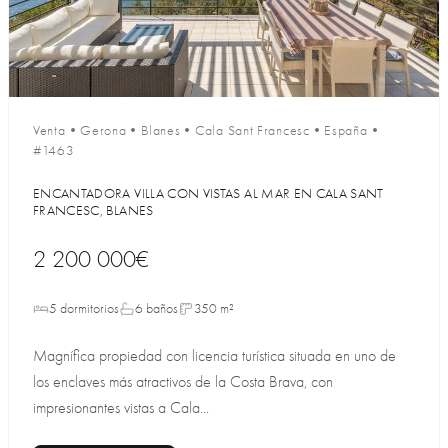
Venta
•
Gerona
•
Blanes
•
Cala Sant Francesc
•
España
•
#1463
ENCANTADORA VILLA CON VISTAS AL MAR EN CALA SANT
FRANCESC, BLANES
2 200 000€
5 dormitorios
6 baños
350 m²
Magnífica propiedad con licencia turística situada en uno de
los enclaves más atractivos de la Costa Brava, con
impresionantes vistas a Cala...