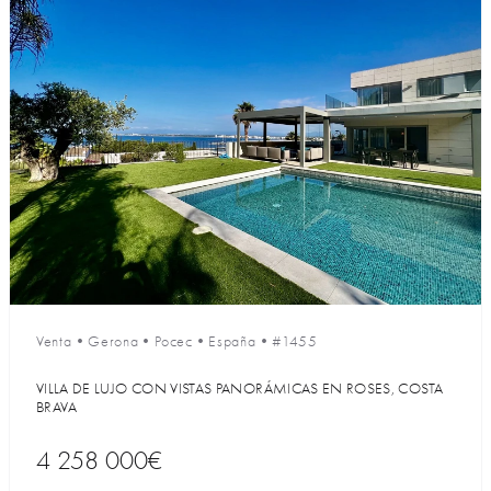
Venta
•
Gerona
•
Росес
•
España
•
#1455
VILLA DE LUJO CON VISTAS PANORÁMICAS EN ROSES, COSTA
BRAVA
4 258 000€