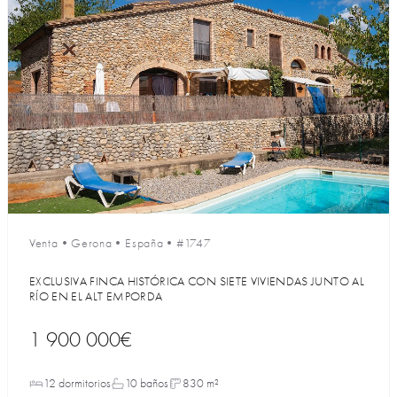
Venta
•
Gerona
•
España
•
#1747
EXCLUSIVA FINCA HISTÓRICA CON SIETE VIVIENDAS JUNTO AL
RÍO EN EL ALT EMPORDA
1 900 000€
12 dormitorios
10 baños
830 m²