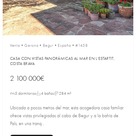
Venta
•
Gerona
•
Begur
•
España
•
#1458
CASA CON VISTAS PANORÁMICAS AL MAR EN L’ESTARTIT,
COSTA BRAVA
2 100 000€
5 dormitorios
4 baños
284 m²
Ubicada a pocos metros del mar, esta acogedora casa familiar
ofrece vistas privilegiadas al cabo de Begur y a la bahía de
Pals, en una tranq...