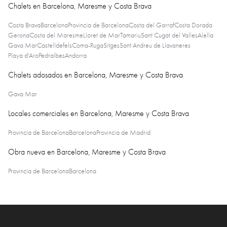
Chalets en Barcelona, Maresme y Costa Brava
Costa Brava
Barcelona
Provincia de Barcelona
Costa del Garraf
Costa Dorada
Gerona
Costa del Maresme
Lloret de Mar
Tamariu
Sant Cugat del Valles
Alella
Gava Mar
Castelldefels
Coma-Ruga
Sitges
Sant Andreu de Llavaneres
Playa d'Aro
Pedralbes
Andorra
Chalets adosados en Barcelona, Maresme y Costa Brava
Gava Mar
Locales comerciales en Barcelona, Maresme y Costa Brava
Provincia de Barcelona
Barcelona
Provincia de Madrid
Obra nueva en Barcelona, Maresme y Costa Brava
Provincia de Barcelona
Barcelona