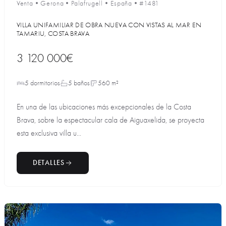
Venta
•
Gerona
•
Palafrugell
•
España
•
#1481
VILLA UNIFAMILIAR DE OBRA NUEVA CON VISTAS AL MAR EN
TAMARIU, COSTA BRAVA
3 120 000€
5 dormitorios
5 baños
560 m²
En una de las ubicaciones más excepcionales de la Costa
Brava, sobre la espectacular cala de Aiguaxelida, se proyecta
esta exclusiva villa u...
DETALLES