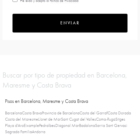
He leído y acepto la
Política de Privacidad
ENVIAR
Buscar por tipo de propiedad en Barcelona,
Maresme y Costa Brava
Pisos en Barcelona, Maresme y Costa Brava
Barcelona
Costa Brava
Provincia de Barcelona
Costa del Garraf
Costa Dorada
Costa del Maresme
Lloret de Mar
Sant Cugat del Valles
Coma-Ruga
Sitges
Playa d'Aro
Eixample
Pedralbes
Diagonal Mar
Badalona
Sarria Sant Gervasi
Sagrada Familia
Andorra