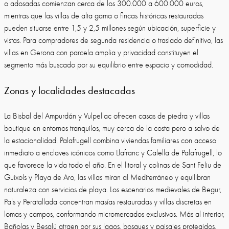
o adosadas comienzan cerca de los 300.000 a 600.000 euros,
mientras que las villas de alta gama o fincas históricas restauradas
pueden situarse entre 1,5 y 2,5 millones según ubicación, superficie y
vistas. Para compradores de segunda residencia o traslado definitivo, las
villas en Gerona con parcela amplia y privacidad constituyen el
segmento más buscado por su equilibrio entre espacio y comodidad.
Zonas y localidades destacadas
La Bisbal del Ampurdán y Vulpellac ofrecen casas de piedra y villas
boutique en entornos tranquilos, muy cerca de la costa pero a salvo de
la estacionalidad. Palafrugell combina viviendas familiares con acceso
inmediato a enclaves icónicos como Llafranc y Calella de Palafrugell, lo
que favorece la vida todo el año. En el litoral y colinas de Sant Feliu de
Guíxols y Playa de Aro, las villas miran al Mediterráneo y equilibran
naturaleza con servicios de playa. Los escenarios medievales de Begur,
Pals y Peratallada concentran masías restauradas y villas discretas en
lomas y campos, conformando micromercados exclusivos. Más al interior,
Bañolas y Besalú atraen por sus lagos, bosques y paisajes protegidos,