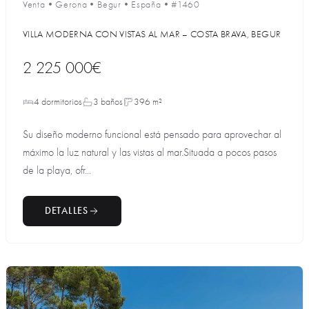
Venta
•
Gerona
•
Begur
•
España
•
#1460
VILLA MODERNA CON VISTAS AL MAR – COSTA BRAVA, BEGUR
2 225 000€
4 dormitorios
3 baños
396 m²
Su diseño moderno funcional está pensado para aprovechar al
máximo la luz natural y las vistas al mar.Situada a pocos pasos
de la playa, ofr...
DETALLES