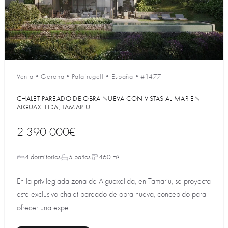
Venta
•
Gerona
•
Palafrugell
•
España
•
#1477
CHALET PAREADO DE OBRA NUEVA CON VISTAS AL MAR EN
AIGUAXELIDA, TAMARIU
2 390 000€
4 dormitorios
5 baños
460 m²
En la privilegiada zona de Aiguaxelida, en Tamariu, se proyecta
este exclusivo chalet pareado de obra nueva, concebido para
ofrecer una expe...