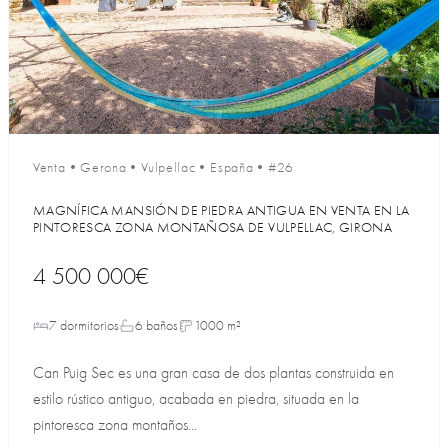
Venta
•
Gerona
•
Vulpellac
•
España
•
#26
MAGNÍFICA MANSIÓN DE PIEDRA ANTIGUA EN VENTA EN LA
PINTORESCA ZONA MONTAÑOSA DE VULPELLAC, GIRONA
4 500 000€
7 dormitorios
6 baños
1000 m²
Can Puig Sec es una gran casa de dos plantas construida en
estilo rústico antiguo, acabada en piedra, situada en la
pintoresca zona montaños...