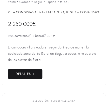
Venta
•
Gerona
•
Begur
•
España
•
#1457
VILLA CON VISTAS AL MAR EN SA RIERA, BEGUR – COSTA BRAVA
2 250 000€
4 dormitorios
3 baños
322 m²
Encantadora villa situada en segunda línea de mar en la
codiciada zona de Sa Riera, en Begur, a pocos minutos a pie
de las playas de Platja...
DETALLES
SELECCIÓN PERSONALIZADA