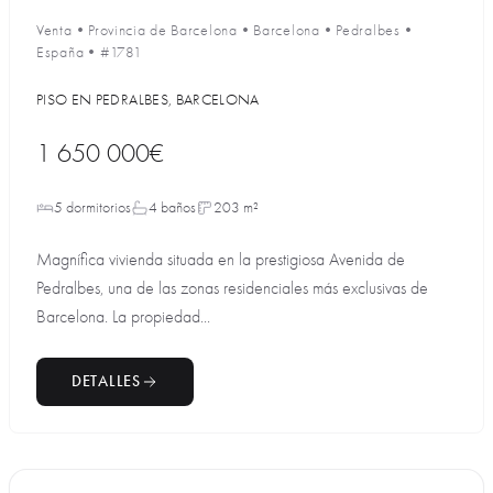
Venta
•
Provincia de Barcelona
•
Barcelona
•
Pedralbes
•
España
•
#1781
PISO EN PEDRALBES, BARCELONA
1 650 000€
5 dormitorios
4 baños
203 m²
Magnífica vivienda situada en la prestigiosa Avenida de
Pedralbes, una de las zonas residenciales más exclusivas de
Barcelona. La propiedad...
DETALLES