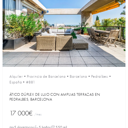
Alquiler
•
Provincia de Barcelona
•
Barcelona
•
Pedralbes
•
España
•
#881
ÁTICO DÚPLEX DE LUJO CON AMPLIAS TERRAZAS EN
PEDRALBES, BARCELONA
17 000€
/mes
5 dormitorios
5 baños
550 m²