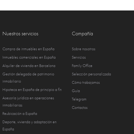
Nuestros servicios
Compañía
Compra de inmuebles en España
Sobre nosotros
Inmuebles comerciales en España
Servicios
Alquiler de vivienda en Barcelona
Family Office
Gestión delegada de patrimonio
Selección personalizada
inmobiliario
Cómo trabajamos
Hipoteca en España de principio a fin
Guía
Asesoría jurídica en operaciones
Telegram
inmobiliarias
Contactos
Reubicación a España
Deporte, vivienda y adaptación en
España