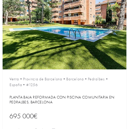
Venta
•
Provincia de Barcelona
•
Barcelona
•
Pedralbes
•
España
•
#1256
PLANTA BAJA REFORMADA CON PISCINA COMUNITARIA EN
PEDRALBES, BARCELONA
695 000€