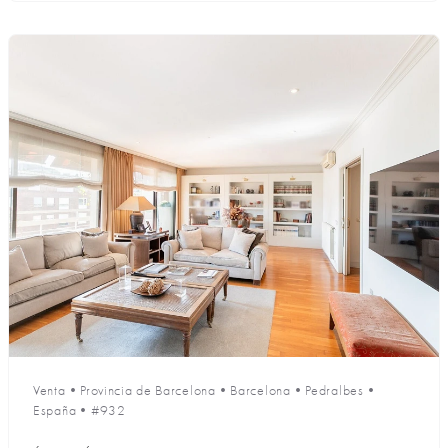
Venta
•
Provincia de Barcelona
•
Barcelona
•
Pedralbes
•
España
•
#932