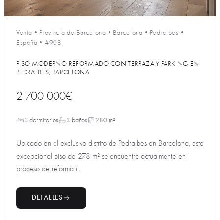
Venta
•
Provincia de Barcelona
•
Barcelona
•
Pedralbes
•
España
•
#908
PISO MODERNO REFORMADO CON TERRAZA Y PARKING EN
PEDRALBES, BARCELONA
2 700 000€
3 dormitorios
3 baños
280 m²
Ubicado en el exclusivo distrito de Pedralbes en Barcelona, este
excepcional piso de 278 m² se encuentra actualmente en
proceso de reforma i...
DETALLES