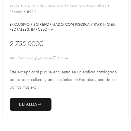
Venta
•
Provincia de Barcelona
•
Barcelona
•
Pedralbes
•
España
•
#929
EXCLUSIVO PISO REFORMADO CON PISCINA Y PARKING EN
PEDRALBES, BARCELONA
2 755 000€
5 dormitorios
6 baños
273 m²
Este excepcional piso se encuentra en un edificio catalogado
por su valor cultural y arquitectónico en Pedralbes, uno de los
barrios más exc...
DETALLES