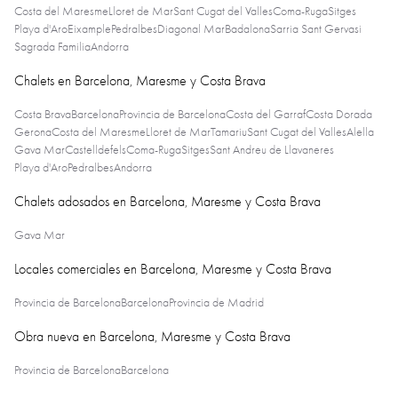
Costa del Maresme
Lloret de Mar
Sant Cugat del Valles
Coma-Ruga
Sitges
Playa d'Aro
Eixample
Pedralbes
Diagonal Mar
Badalona
Sarria Sant Gervasi
Sagrada Familia
Andorra
Chalets en Barcelona, Maresme y Costa Brava
Costa Brava
Barcelona
Provincia de Barcelona
Costa del Garraf
Costa Dorada
Gerona
Costa del Maresme
Lloret de Mar
Tamariu
Sant Cugat del Valles
Alella
Gava Mar
Castelldefels
Coma-Ruga
Sitges
Sant Andreu de Llavaneres
Playa d'Aro
Pedralbes
Andorra
Chalets adosados en Barcelona, Maresme y Costa Brava
Gava Mar
Locales comerciales en Barcelona, Maresme y Costa Brava
Provincia de Barcelona
Barcelona
Provincia de Madrid
Obra nueva en Barcelona, Maresme y Costa Brava
Provincia de Barcelona
Barcelona