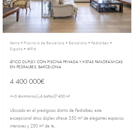
Venta
•
Provincia de Barcelona
•
Barcelona
•
Pedralbes
•
España
•
#916
ÁTICO DÚPLEX CON PISCINA PRIVADA Y VISTAS PANORÁMICAS
EN PEDRALBES, BARCELONA
4 400 000€
5 dormitorios
6 baños
400 m²
Ubicado en el prestigioso distrito de Pedralbes, este
excepcional ático dúplex ofrece 550 m² de elegantes espacios
interiores y 250 m² de te...