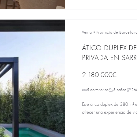
Venta
•
Provincia de Barcelon
ÁTICO DÚPLEX DE
PRIVADA EN SAR
2 180 000€
5 dormitorios
5 baños
26
Este ático dúplex de 380 m² 
ofrecer una experiencia de vid