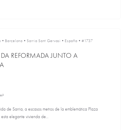
a
•
Barcelona
•
Sarria Sant Gervasi
•
España
•
#1737
ENDA REFORMADA JUNTO A
A
 m²
nida de Sarria, a escasos metros de la emblemática Plaza
esta elegante vivienda de...