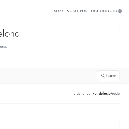
SOBRE NOSOTROS
BLOG
CONTACTO
celona
zonas
Buscar
ordenar por:
Por defecto
Precio