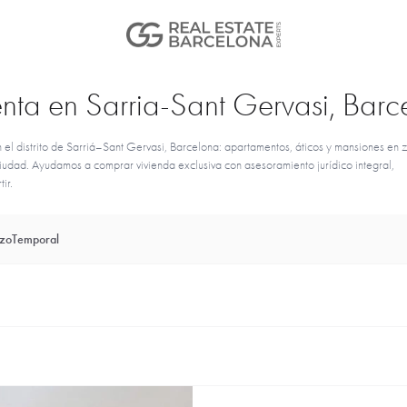
enta en Sarria-Sant Gervasi, Bar
 el distrito de Sarriá–Sant Gervasi, Barcelona: apartamentos, áticos y mansiones en 
ciudad. Ayudamos a comprar vivienda exclusiva con asesoramiento jurídico integral,
ir.
azo
Temporal