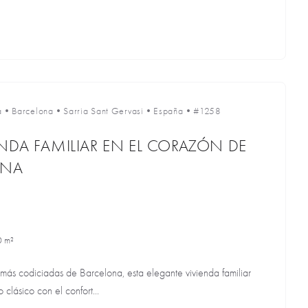
a
•
Barcelona
•
Sarria Sant Gervasi
•
España
•
#1258
NDA FAMILIAR EN EL CORAZÓN DE
ONA
0 m²
ás codiciadas de Barcelona, esta elegante vivienda familiar
lásico con el confort...