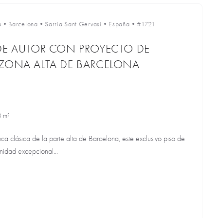
a
•
Barcelona
•
Sarria Sant Gervasi
•
España
•
#1721
DE AUTOR CON PROYECTO DE
 ZONA ALTA DE BARCELONA
8 m²
ca clásica de la parte alta de Barcelona, este exclusivo piso de
nidad excepcional...