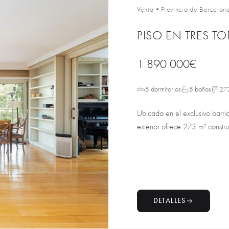
Venta
•
Provincia de Barcelon
PISO EN TRES T
1 890 000€
5 dormitorios
5 baños
27
Ubicado en el exclusivo barri
exterior ofrece 273 m² construi
DETALLES