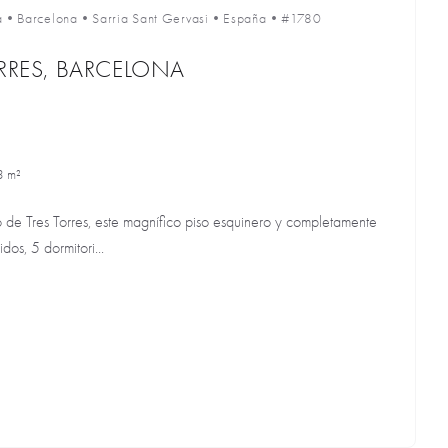
a
•
Barcelona
•
Sarria Sant Gervasi
•
España
•
#1780
ORRES, BARCELONA
3 m²
o de Tres Torres, este magnífico piso esquinero y completamente
dos, 5 dormitori...