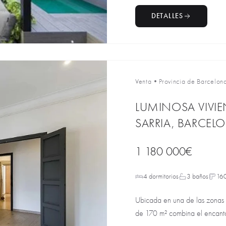
DETALLES
Venta
•
Provincia de Barcelon
LUMINOSA VIVIE
SARRIA, BARCEL
1 180 000€
4 dormitorios
3 baños
16
Ubicada en una de las zonas m
de 170 m² combina el encanto c