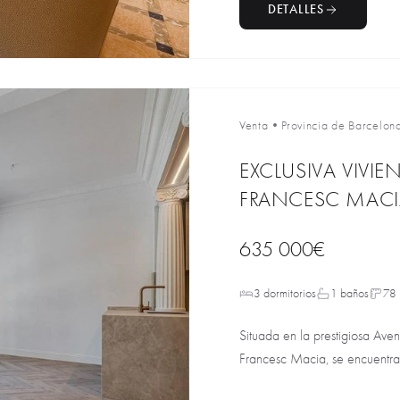
DETALLES
Venta
•
Provincia de Barcelon
EXCLUSIVA VIVI
FRANCESC MACI
635 000€
3 dormitorios
1 baños
78
Situada en la prestigiosa Ave
Francesc Macia, se encuentra 