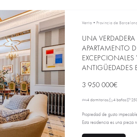
Venta
•
Provincia de Barcelon
UNA VERDADERA 
APARTAMENTO D
EXCEPCIONALES
ANTIGÜEDADES 
3 950 000€
4 dormitorios
4 baños
25
Propiedad de gusto impecable, 
Esta residencia es una pieza ra