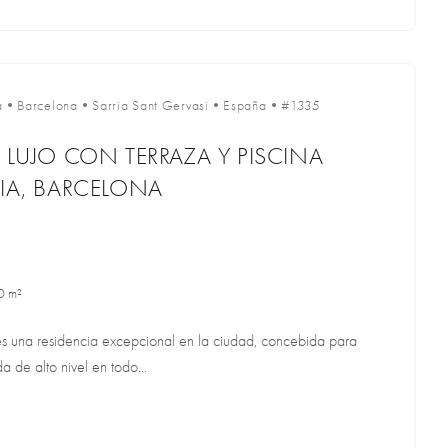
a
•
Barcelona
•
Sarria Sant Gervasi
•
España
•
#1335
 LUJO CON TERRAZA Y PISCINA
RIA, BARCELONA
0 m²
es una residencia excepcional en la ciudad, concebida para
a de alto nivel en todo...