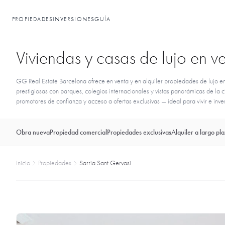
PROPIEDADES
INVERSIONES
GUÍA
Viviendas y casas de lujo en v
GG Real Estate Barcelona ofrece en venta y en alquiler propiedades de lujo en
prestigiosas con parques, colegios internacionales y vistas panorámicas de la 
promotores de confianza y acceso a ofertas exclusivas — ideal para vivir e invert
Obra nueva
Propiedad comercial
Propiedades exclusivas
Alquiler a largo pl
Inicio
Propiedades
Sarria Sant Gervasi