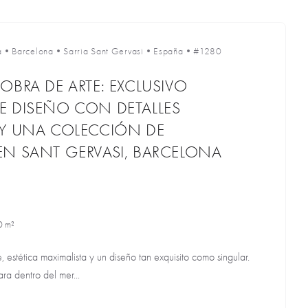
a
•
Barcelona
•
Sarria Sant Gervasi
•
España
•
#1280
OBRA DE ARTE: EXCLUSIVO
E DISEÑO CON DETALLES
 Y UNA COLECCIÓN DE
EN SANT GERVASI, BARCELONA
0 m²
estética maximalista y un diseño tan exquisito como singular.
ra dentro del mer...