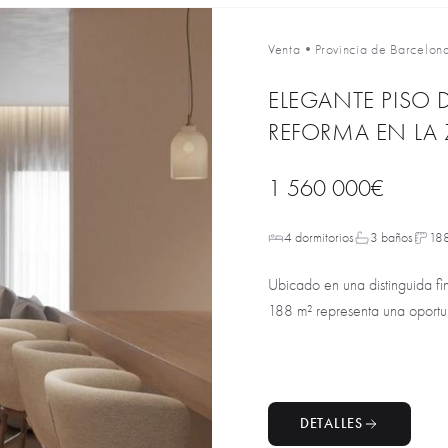
Venta
•
Provincia de Barcelon
ELEGANTE PISO 
REFORMA EN LA
1 560 000€
4 dormitorios
3 baños
18
Ubicado en una distinguida fin
188 m² representa una oportu
DETALLES