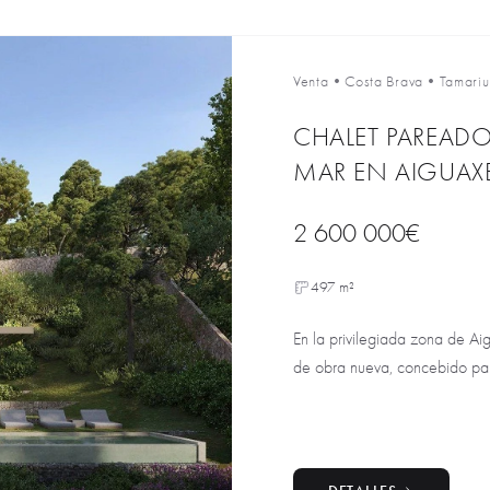
Venta
•
Costa Brava
•
Tamariu
CHALET PAREADO
MAR EN AIGUAXE
2 600 000€
497 m²
En la privilegiada zona de Ai
de obra nueva, concebido par