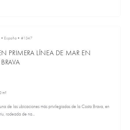
•
España
•
#1347
 EN PRIMERA LÍNEA DE MAR EN
 BRAVA
0 m²
 una de las ubicaciones más privilegiadas de la Costa Brava, en
iu, rodeada de na...