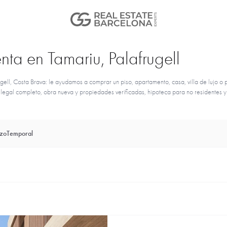
nta en Tamariu, Palafrugell
ell, Costa Brava: le ayudamos a comprar un piso, apartamento, casa, villa de lujo o 
o legal completo, obra nueva y propiedades verificadas, hipoteca para no residentes y
azo
Temporal