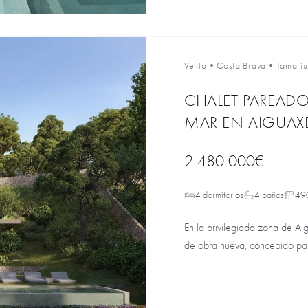
Venta
•
Costa Brava
•
Tamariu
CHALET PAREADO
MAR EN AIGUAXE
2 480 000€
4 dormitorios
4 baños
49
En la privilegiada zona de Ai
de obra nueva, concebido par