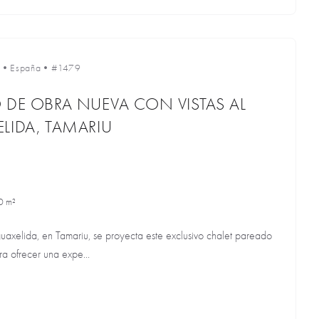
•
España
•
#1479
 DE OBRA NUEVA CON VISTAS AL
LIDA, TAMARIU
0 m²
guaxelida, en Tamariu, se proyecta este exclusivo chalet pareado
a ofrecer una expe...