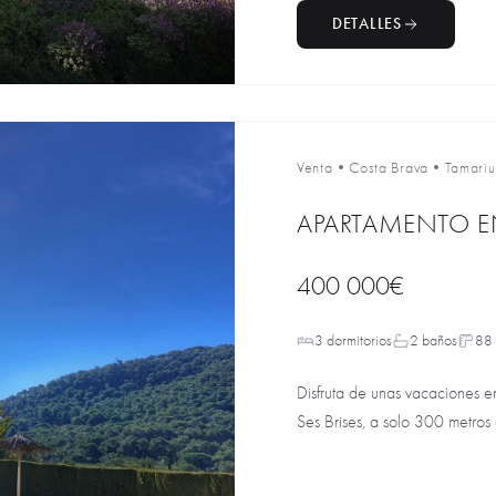
DETALLES
Venta
•
Costa Brava
•
Tamariu
APARTAMENTO EN
400 000€
3 dormitorios
2 baños
88
Disfruta de unas vacaciones e
Ses Brises, a solo 300 metros 