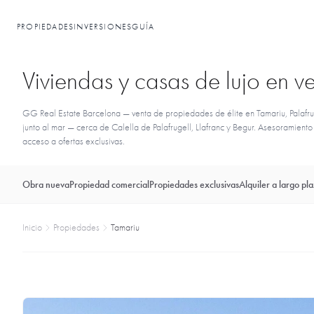
PROPIEDADES
INVERSIONES
GUÍA
Viviendas y casas de lujo en ve
GG Real Estate Barcelona — venta de propiedades de élite en Tamariu, Palafrug
junto al mar — cerca de Calella de Palafrugell, Llafranc y Begur. Asesoramient
acceso a ofertas exclusivas.
Obra nueva
Propiedad comercial
Propiedades exclusivas
Alquiler a largo pl
Inicio
Propiedades
Tamariu