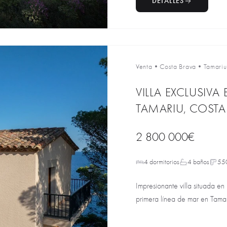
DETALLES
Venta
•
Costa Brava
•
Tamariu
VILLA EXCLUSIVA
TAMARIU, COSTA
2 800 000€
4 dormitorios
4 baños
55
Impresionante villa situada en
primera línea de mar en Tamar