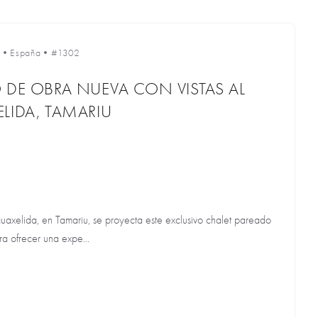
•
España
•
#1302
 DE OBRA NUEVA CON VISTAS AL
LIDA, TAMARIU
guaxelida, en Tamariu, se proyecta este exclusivo chalet pareado
a ofrecer una expe...