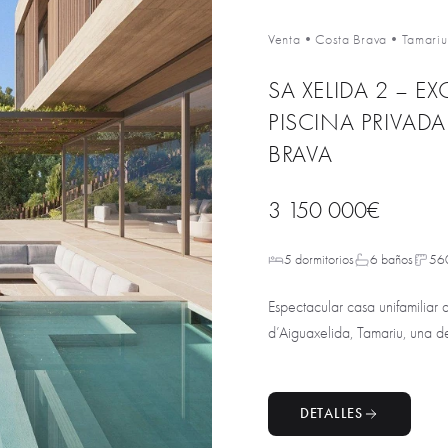
Venta
•
Costa Brava
•
Tamariu
SA XELIDA 2 – E
PISCINA PRIVADA
BRAVA
3 150 000€
5 dormitorios
6 baños
56
Espectacular casa unifamiliar
d’Aiguaxelida, Tamariu, una de
DETALLES