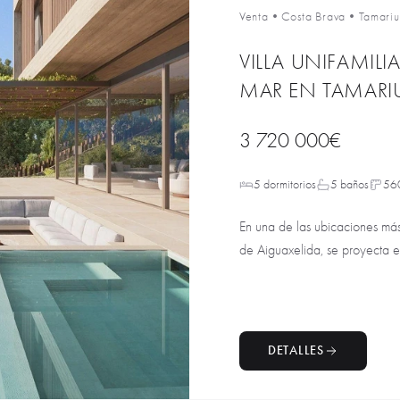
Venta
•
Costa Brava
•
Tamariu
VILLA UNIFAMILI
MAR EN TAMARIU
3 720 000€
5 dormitorios
5 baños
56
En una de las ubicaciones más
de Aiguaxelida, se proyecta est
DETALLES