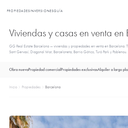
PROPIEDADES
INVERSIONES
GUÍA
Viviendas y casas en venta en
GG Real Estate Barcelona — viviendas y propiedades en venta en Barcelona. Te
Sant Gervasí, Diagonal Mar, Barceloneta, Barrio Gótico, Turó Park y Poblenou. 
Obra nueva
Propiedad comercial
Propiedades exclusivas
Alquiler a largo pl
Inicio
Propiedades
Barcelona