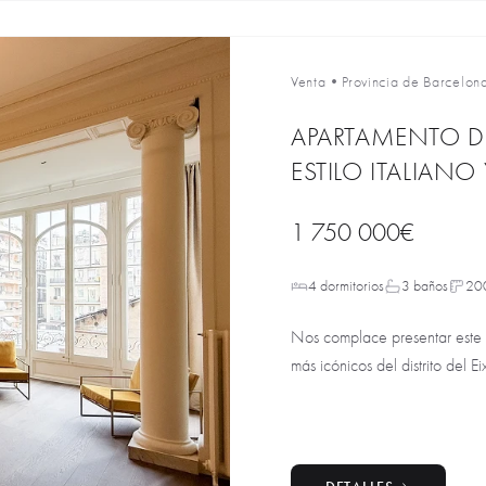
Venta
•
Provincia de Barcelon
APARTAMENTO DE
ESTILO ITALIAN
1 750 000€
4 dormitorios
3 baños
20
Nos complace presentar este m
más icónicos del distrito del Ei