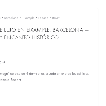
a
•
Barcelona
•
Eixample
•
España
•
#832
 LUJO EN EIXAMPLE, BARCELONA —
O Y ENCANTO HISTÓRICO
0 m²
agnífico piso de 4 dormitorios, situado en uno de los edificios
xample. Recient...