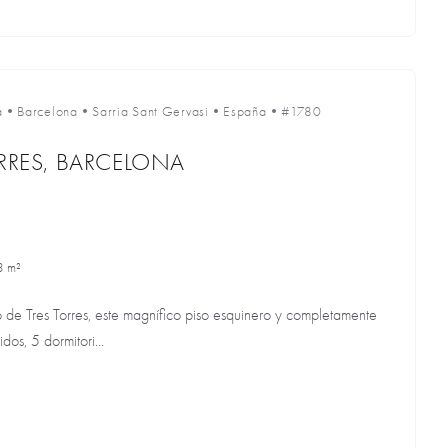
a
•
Barcelona
•
Sarria Sant Gervasi
•
España
•
#1780
ORRES, BARCELONA
3 m²
o de Tres Torres, este magnífico piso esquinero y completamente
dos, 5 dormitori...