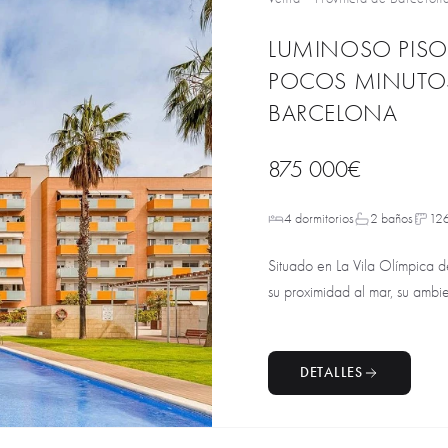
LUMINOSO PISO
POCOS MINUTOS 
BARCELONA
875 000€
4 dormitorios
2 baños
12
Situado en La Vila Olímpica d
su proximidad al mar, su ambien
DETALLES