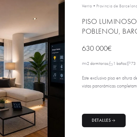
Venta
•
Provincia de Barcelon
PISO LUMINOSO
POBLENOU, BAR
630 000€
2 dormitorios
1 baños
73
Este exclusivo piso en altura
vistas panorámicas completame
DETALLES