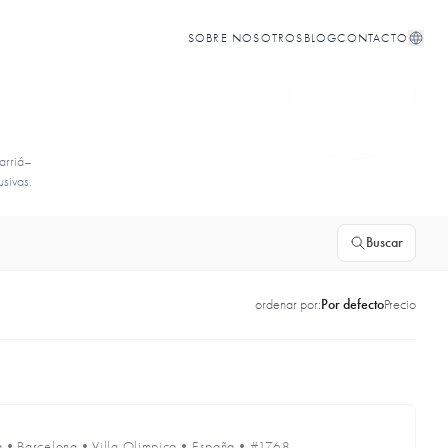
SOBRE NOSOTROS
BLOG
CONTACTO
arriá–
usivas.
Buscar
ordenar por:
Por defecto
Precio
a
•
Barcelona
•
Villa Olimpica
•
España
•
#1768