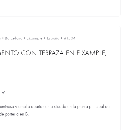
a
•
Barcelona
•
Eixample
•
España
•
#1504
ENTO CON TERRAZA EN EIXAMPLE,
 m²
luminoso y amplio apartamento situado en la planta principal de
de portería en B...