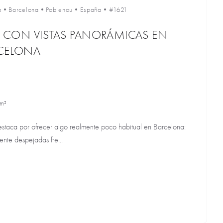
a
•
Barcelona
•
Poblenou
•
España
•
#1621
 CON VISTAS PANORÁMICAS EN
CELONA
 m²
 destaca por ofrecer algo realmente poco habitual en Barcelona:
nte despejadas fre...