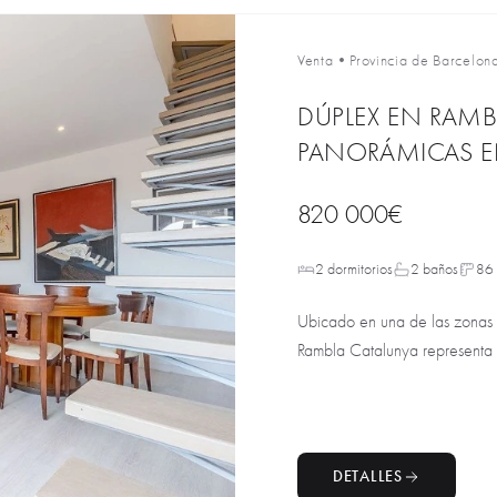
Venta
•
Provincia de Barcelon
DÚPLEX EN RAMB
PANORÁMICAS E
820 000€
2 dormitorios
2 baños
86
Ubicado en una de las zonas
Rambla Catalunya representa 
DETALLES