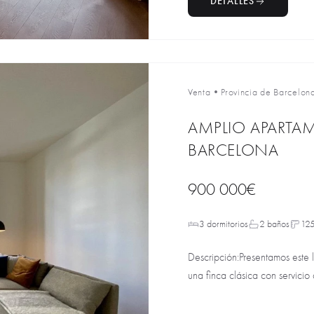
DETALLES
Venta
•
Provincia de Barcelon
AMPLIO APARTAM
BARCELONA
900 000€
3 dormitorios
2 baños
125
Descripción:Presentamos este 
una finca clásica con servicio 