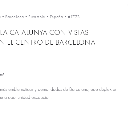
a
•
Barcelona
•
Eixample
•
España
•
#1773
LA CATALUNYA CON VISTAS
N EL CENTRO DE BARCELONA
 m²
 más emblemáticas y demandadas de Barcelona, este dúplex en
una oportunidad excepcion...