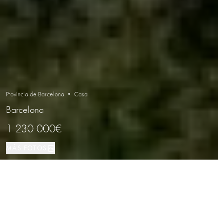
Provincia de Barcelona • Casa
Barcelona
1 230 000€
MÁS FOTOS
Casa
649 м²
8
5
Barcelona
TIPO DE PROPIEDAD
TAMAÑO
DORMITORIOS
BAÑOS
LOCALIZACIÓN