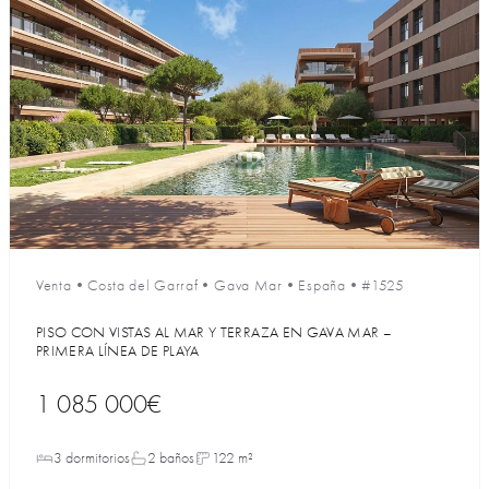
Venta
•
Costa del Garraf
•
Gava Mar
•
España
•
#1525
PISO CON VISTAS AL MAR Y TERRAZA EN GAVA MAR –
PRIMERA LÍNEA DE PLAYA
1 085 000€
3 dormitorios
2 baños
122 m²