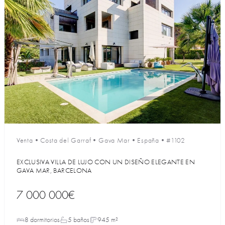
Venta
•
Costa del Garraf
•
Gava Mar
•
España
•
#1102
EXCLUSIVA VILLA DE LUJO CON UN DISEÑO ELEGANTE EN
GAVA MAR, BARCELONA
7 000 000€
8 dormitorios
5 baños
945 m²