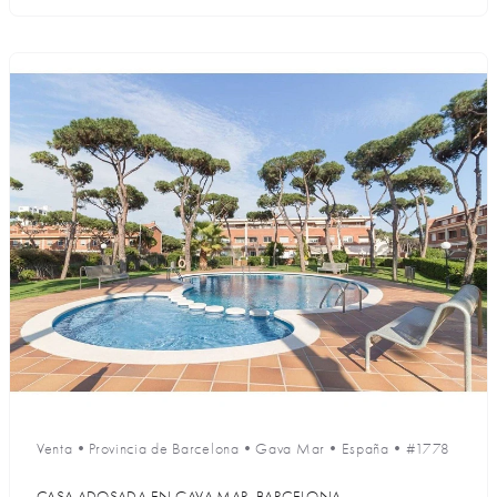
Venta
•
Provincia de Barcelona
•
Gava Mar
•
España
•
#1778
CASA ADOSADA EN GAVA MAR, BARCELONA