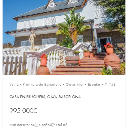
Venta
•
Provincia de Barcelona
•
Gava Mar
•
España
•
#1758
CASA EN BRUGUERS, GAVA, BARCELONA
995 000€
6 dormitorios
4 baños
465 m²