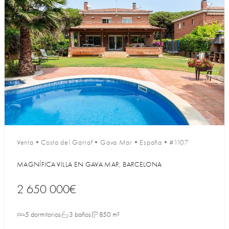
Venta
•
Costa del Garraf
•
Gava Mar
•
España
•
#1107
MAGNÍFICA VILLA EN GAVA MAR, BARCELONA
2 650 000€
5 dormitorios
3 baños
850 m²