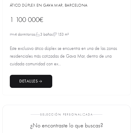
ÁTICO DÚPLEX EN GAVA MAR, BARCELONA
1 100 000€
4 dormitorios
3 baños
153 m²
Este exclusivo ático dúplex se encuentra en una de las zonas
residenciales más cotizadas de Gava Mar, dentro de una
cuidada comunidad con ex...
DETALLES
SELECCIÓN PERSONALIZADA
¿No encontraste lo que buscas?