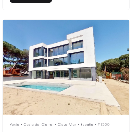
Venta
•
Costa del Garraf
•
Gava Mar
•
España
•
#1200