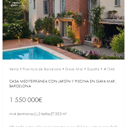
Venta
•
Provincia de Barcelona
•
Gava Mar
•
España
•
#1346
CASA MEDITERRÁNEA CON JARDÍN Y PISCINA EN GAVA MAR,
BARCELONA
1 550 000€
4 dormitorios
2 baños
203 m²