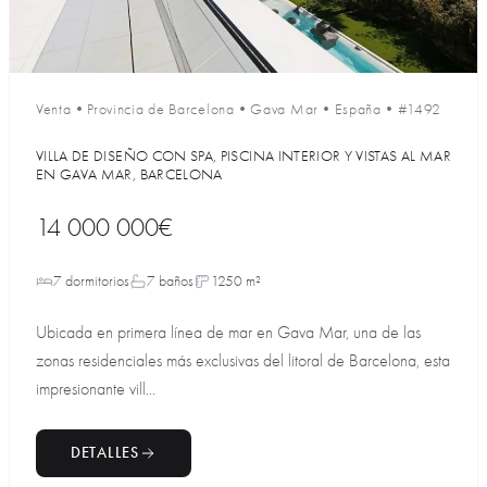
Venta
•
Provincia de Barcelona
•
Gava Mar
•
España
•
#1492
VILLA DE DISEÑO CON SPA, PISCINA INTERIOR Y VISTAS AL MAR
EN GAVA MAR, BARCELONA
14 000 000€
7 dormitorios
7 baños
1250 m²
Ubicada en primera línea de mar en Gava Mar, una de las
zonas residenciales más exclusivas del litoral de Barcelona, esta
impresionante vill...
DETALLES