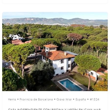
Venta
•
Provincia de Barcelona
•
Gava Mar
•
España
•
#1524
CASA INDEPENDIENTE CON PISCINA Y JARDÍN EN GAVA MAR,