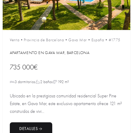
Venta
•
Provincia de Barcelona
•
Gava Mar
•
España
•
#1775
APARTAMENTO EN GAVA MAR, BARCELONA
735 000€
3 dormitorios
2 baños
192 m²
Ubicado en la prestigiosa comunidad residencial Super Pine
Estate, en Gava Mar, este exclusivo apartamento ofrece 121 m²
construidos de vivi...
DETALLES