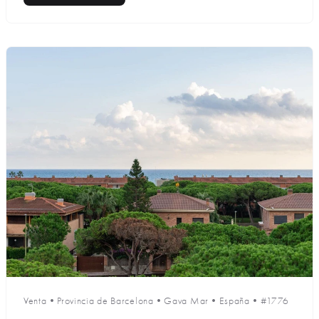
Venta
•
Provincia de Barcelona
•
Gava Mar
•
España
•
#1776