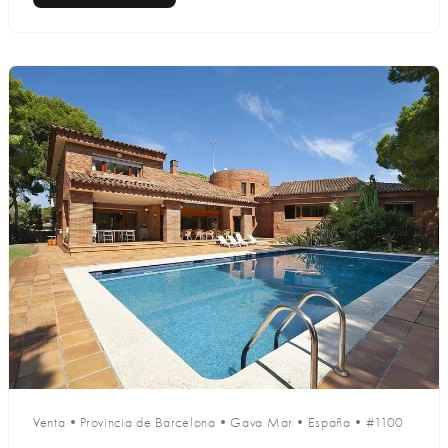
Venta
•
Provincia de Barcelona
•
Gava Mar
•
España
•
#1100