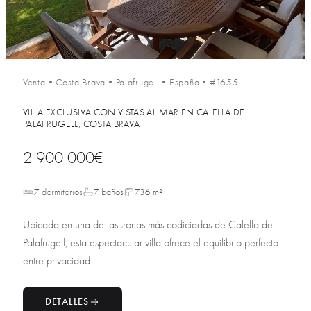
Venta
•
Costa Brava
•
Palafrugell
•
España
•
#1655
VILLA EXCLUSIVA CON VISTAS AL MAR EN CALELLA DE
PALAFRUGELL, COSTA BRAVA
2 900 000€
7 dormitorios
7 baños
736 m²
Ubicada en una de las zonas más codiciadas de Calella de
Palafrugell, esta espectacular villa ofrece el equilibrio perfecto
entre privacidad...
DETALLES