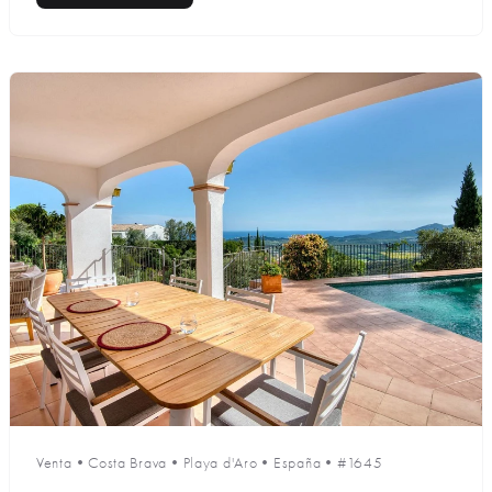
Venta
•
Costa Brava
•
Playa d'Aro
•
España
•
#1645