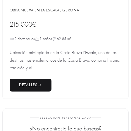
OBRA NUEVA EN LA ESCALA , GERONA
215 000€
2 dormitorios
1 baños
62.85 m²
Ubicación privilegiada en la Costa Brava.L'Escala, uno de los
destinos más emblemáticos de la Costa Brava, combina historia,
tradición y el...
DETALLES
SELECCIÓN PERSONALIZADA
¿No encontraste lo que buscas?