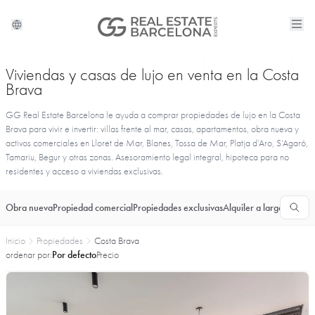
Viviendas y casas de lujo en venta en la Costa
Brava
GG Real Estate Barcelona le ayuda a comprar propiedades de lujo en la Costa
Brava para vivir e invertir: villas frente al mar, casas, apartamentos, obra nueva y
activos comerciales en Lloret de Mar, Blanes, Tossa de Mar, Platja d’Aro, S’Agaró,
Tamariu, Begur y otras zonas. Asesoramiento legal integral, hipoteca para no
residentes y acceso a viviendas exclusivas.
Obra nueva
Propiedad comercial
Propiedades exclusivas
Alquiler a largo plazo
T
Inicio
Propiedades
Costa Brava
ordenar por:
Por defecto
Precio