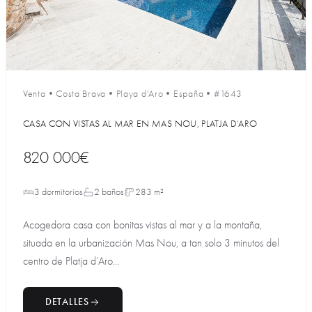
Venta
•
Costa Brava
•
Playa d'Aro
•
España
•
#1643
CASA CON VISTAS AL MAR EN MAS NOU, PLATJA D’ARO
820 000€
3 dormitorios
2 baños
283 m²
Acogedora casa con bonitas vistas al mar y a la montaña,
situada en la urbanización Mas Nou, a tan solo 3 minutos del
centro de Platja d’Aro...
DETALLES