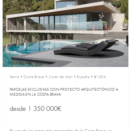
Venta
•
Costa Brava
•
Lloret de Mar
•
España
•
#1304
PARCELAS EXCLUSIVAS CON PROYECTO ARQUITECTÓNICO A
MEDIDA EN LA COSTA BRAVA
desde
1 350 000€
En una de las zonas más apreciadas de la Costa Brava, se