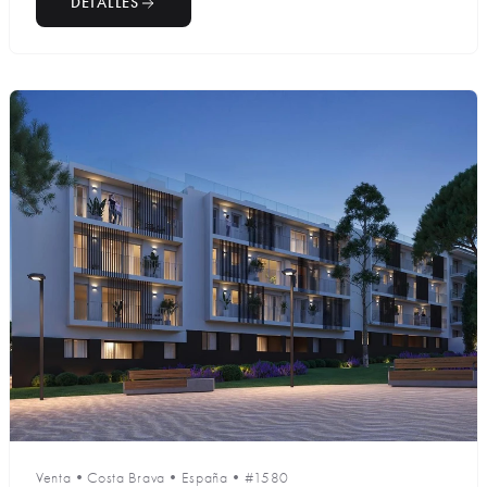
DETALLES
Venta
•
Costa Brava
•
España
•
#1580