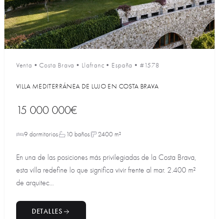
Venta
•
Costa Brava
•
Llafranc
•
España
•
#1578
VILLA MEDITERRÁNEA DE LUJO EN COSTA BRAVA
15 000 000€
9 dormitorios
10 baños
2400 m²
En una de las posiciones más privilegiadas de la Costa Brava,
esta villa redefine lo que significa vivir frente al mar. 2.400 m²
de arquitec...
DETALLES