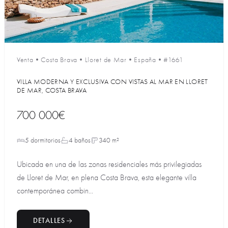
Venta
•
Costa Brava
•
Lloret de Mar
•
España
•
#1661
VILLA MODERNA Y EXCLUSIVA CON VISTAS AL MAR EN LLORET
DE MAR, COSTA BRAVA
700 000€
5 dormitorios
4 baños
340 m²
Ubicada en una de las zonas residenciales más privilegiadas
de Lloret de Mar, en plena Costa Brava, esta elegante villa
contemporánea combin...
DETALLES