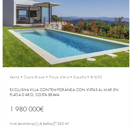
Venta
•
Costa Brava
•
Playa d'Aro
•
España
•
#1692
EXCLUSIVA VILLA CONTEMPORÁNEA CON VISTAS AL MAR EN
PLATJA D’ARO, COSTA BRAVA
1 980 000€
4 dormitorios
6 baños
350 m²