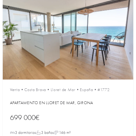
Venta
•
Costa Brava
•
Lloret de Mar
•
España
•
#1772
APARTAMENTO EN LLORET DE MAR, GIRONA
699 000€
3 dormitorios
3 baños
146 m²