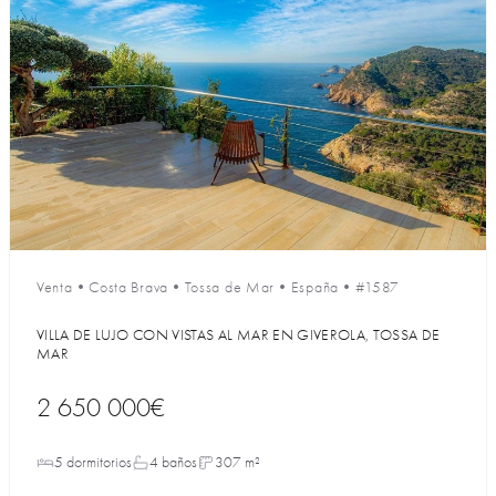
Venta
•
Costa Brava
•
Tossa de Mar
•
España
•
#1587
VILLA DE LUJO CON VISTAS AL MAR EN GIVEROLA, TOSSA DE
MAR
2 650 000€
5 dormitorios
4 baños
307 m²