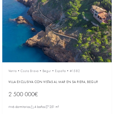
Venta
•
Costa Brava
•
Begur
•
España
•
#1582
VILLA EXCLUSIVA CON VISTAS AL MAR EN SA RIERA, BEGUR
2 500 000€
6 dormitorios
4 baños
251 m²