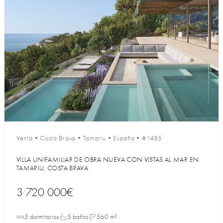
Venta
•
Costa Brava
•
Tamariu
•
España
•
#1485
VILLA UNIFAMILIAR DE OBRA NUEVA CON VISTAS AL MAR EN
TAMARIU, COSTA BRAVA
3 720 000€
5 dormitorios
5 baños
560 m²