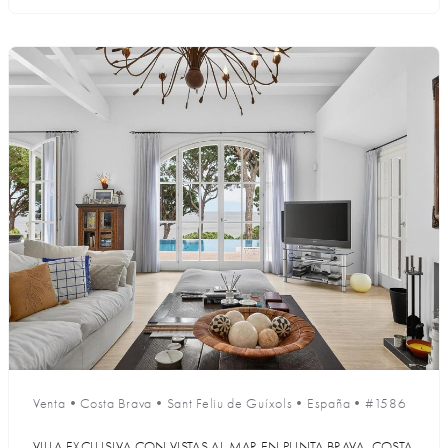
Venta
•
Costa Brava
•
Sant Feliu de Guíxols
•
España
•
#1586
VILLA EXCLUSIVA CON VISTAS AL MAR EN PUNTA BRAVA, COSTA