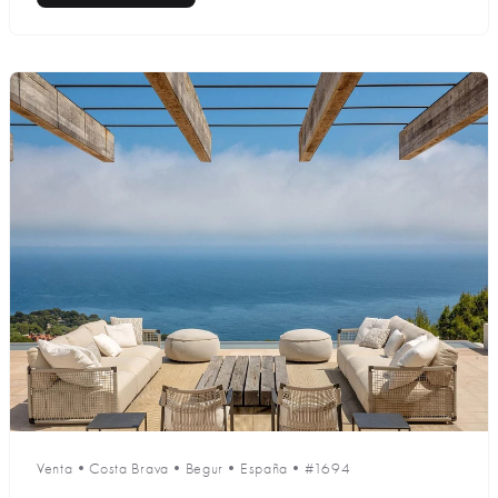
Venta
•
Costa Brava
•
Begur
•
España
•
#1694