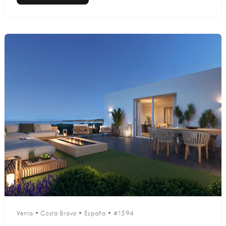
Venta
•
Costa Brava
•
España
•
#1594