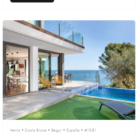
Venta
•
Costa Brava
•
Begur
•
España
•
#1581