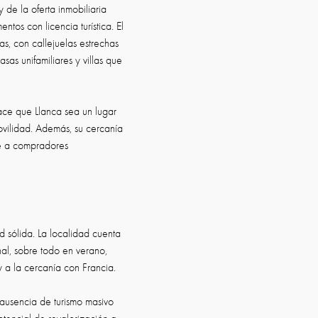
 de la oferta inmobiliaria
os con licencia turística. El
as, con callejuelas estrechas
sas unifamiliares y villas que
ace que Llanca sea un lugar
movilidad. Además, su cercanía
ae a compradores
d sólida. La localidad cuenta
al, sobre todo en verano,
y a la cercanía con Francia.
a ausencia de turismo masivo