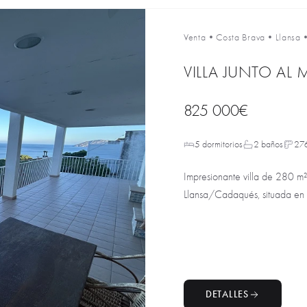
Venta
•
Costa Brava
•
Llansa
VILLA JUNTO AL
825 000€
5 dormitorios
2 baños
27
Impresionante villa de 280 m²
Llansa/Cadaqués, situada en el
DETALLES