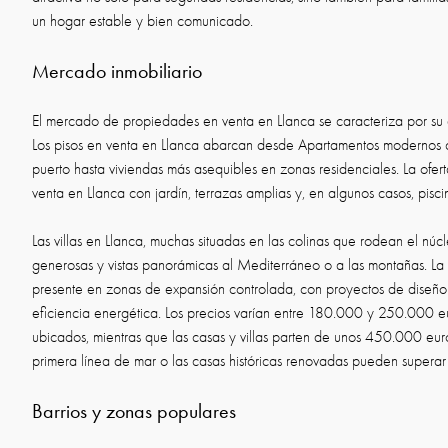
un hogar estable y bien comunicado.
Mercado inmobiliario
El mercado de propiedades en venta en Llanca se caracteriza por su d
Los pisos en venta en Llanca abarcan desde Apartamentos modernos co
puerto hasta viviendas más asequibles en zonas residenciales. La ofer
venta en Llanca con jardín, terrazas amplias y, en algunos casos, pisci
Las villas en Llanca, muchas situadas en las colinas que rodean el nú
generosas y vistas panorámicas al Mediterráneo o a las montañas. La
presente en zonas de expansión controlada, con proyectos de diseñ
eficiencia energética. Los precios varían entre 180.000 y 250.000 
ubicados, mientras que las casas y villas parten de unos 450.000 eur
primera línea de mar o las casas históricas renovadas pueden superar 
Barrios y zonas populares