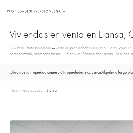
PROPIEDADES
INVERSIONES
GUÍA
Viviendas en venta en Llansa, 
GG Real Estate Barcelona — venta de propiedades en Llansa, Costa Brava. Le a
personalizada, acompañamiento jurídico y verificación documental. Segunda man
Obra nueva
Propiedad comercial
Propiedades exclusivas
Alquiler a largo pl
Inicio
Propiedades
Llansa