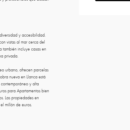
iversidad y accesibilidad.
n vistas al mar cerca del
ta también incluye casas en
na privada.
cleo urbano, ofrecen parcelas
 obra nueva en Llanca está
o contemporáneo y alta
euros para Apartamentos bien
os. Las propiedades en
el millón de euros.