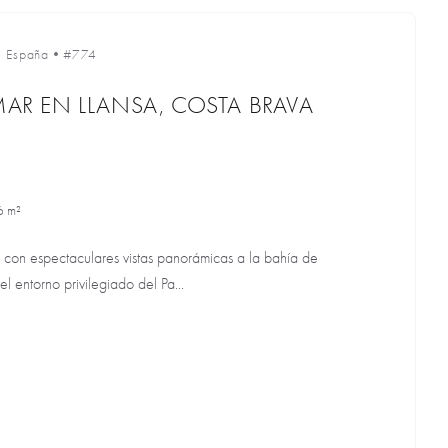
•
España
•
#774
 MAR EN LLANSA, COSTA BRAVA
6 m²
 con espectaculares vistas panorámicas a la bahía de
 entorno privilegiado del Pa...