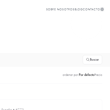
SOBRE NOSOTROS
BLOG
CONTACTO
Buscar
ordenar por:
Por defecto
Precio
•
España
•
#773