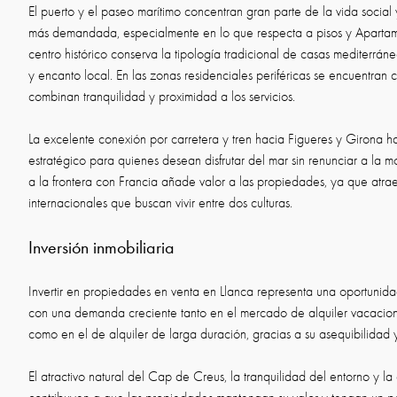
El puerto y el paseo marítimo concentran gran parte de la vida social y
más demandada, especialmente en lo que respecta a pisos y Apartament
centro histórico conserva la tipología tradicional de casas mediterráne
y encanto local. En las zonas residenciales periféricas se encuentran ca
combinan tranquilidad y proximidad a los servicios.
La excelente conexión por carretera y tren hacia Figueres y Girona h
estratégico para quienes desean disfrutar del mar sin renunciar a la 
a la frontera con Francia añade valor a las propiedades, ya que atr
internacionales que buscan vivir entre dos culturas.
Inversión inmobiliaria
Invertir en propiedades en venta en Llanca representa una oportunida
con una demanda creciente tanto en el mercado de alquiler vacacion
como en el de alquiler de larga duración, gracias a su asequibilidad 
El atractivo natural del Cap de Creus, la tranquilidad del entorno y l