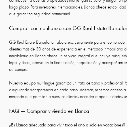
contribuyen a que las propiedades mantengan su valor y tengan un po
largo plazo. Para inversores internacionales, Llanca ofrece estabilidad
que garantiza seguridad patrimonial.
Comprar con confianza con GG Real Estate Barcelo
GG Real Estate Barcelona trabaja exclusivamente para el comprador 
clientes más de 30 años de experiencia en el mercado inmobiliario d
inmobiliaria en Llanca ofrece un servicio integral que incluye búsqued
legal y fiscal, apoyo en la financiación, negociación y acompañamie
de compra.
Nuestro equipo multilingüe garantiza un trato cercano y profesional, f
asegurando transparencia en cada paso. Además, tenemos acceso a 
mercado que permiten a nuestros clientes acceder a oportunidades ún
FAQ — Comprar vivienda en Llanca
¿Es Llanca adecuada para vivir todo el año o solo en vacaciones?