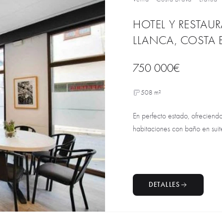
HOTEL Y RESTAU
LLANCA, COSTA 
750 000€
508 m²
En perfecto estado, ofreciendo
habitaciones con baño en suite
DETALLES