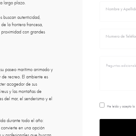
 a largo plazo.
Nombre y Apellid
es buscan autenticidad,
de la frontera francesa,
 la proximidad con grandes
Numero de Teléfo
 su paseo marítimo animado y
 de recreo. El ambiente es
ácter acogedor de sus
Creus y las montañas de
es del mar, el senderismo y el
He leído y acepto la
ida durante todo el año:
a convierte en una opción
as y profesionales que buscan