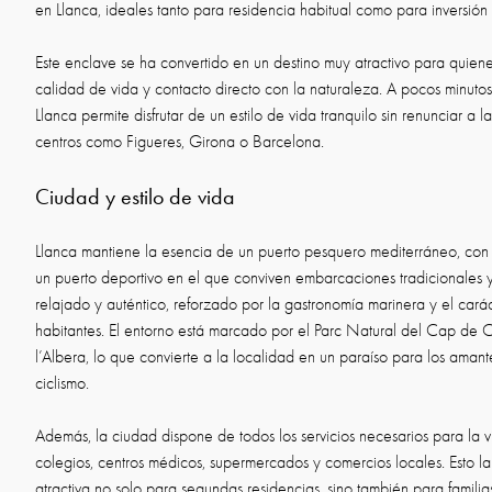
en Llanca, ideales tanto para residencia habitual como para inversión
Este enclave se ha convertido en un destino muy atractivo para quien
calidad de vida y contacto directo con la naturaleza. A pocos minutos 
Llanca permite disfrutar de un estilo de vida tranquilo sin renunciar a
centros como Figueres, Girona o Barcelona.
Ciudad y estilo de vida
Llanca mantiene la esencia de un puerto pesquero mediterráneo, con
un puerto deportivo en el que conviven embarcaciones tradicionales y
relajado y auténtico, reforzado por la gastronomía marinera y el car
habitantes. El entorno está marcado por el Parc Natural del Cap de 
l’Albera, lo que convierte a la localidad en un paraíso para los amant
ciclismo.
Además, la ciudad dispone de todos los servicios necesarios para la v
colegios, centros médicos, supermercados y comercios locales. Esto l
atractiva no solo para segundas residencias, sino también para famili