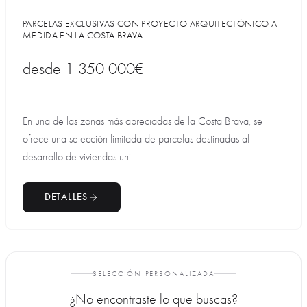
PARCELAS EXCLUSIVAS CON PROYECTO ARQUITECTÓNICO A
MEDIDA EN LA COSTA BRAVA
desde
1 350 000€
En una de las zonas más apreciadas de la Costa Brava, se
ofrece una selección limitada de parcelas destinadas al
desarrollo de viviendas uni...
DETALLES
SELECCIÓN PERSONALIZADA
¿No encontraste lo que buscas?