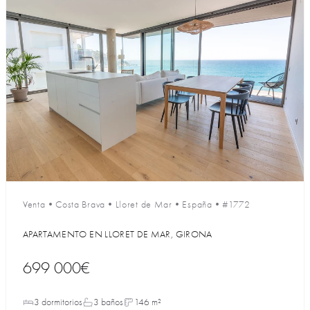
Venta
•
Costa Brava
•
Lloret de Mar
•
España
•
#1772
APARTAMENTO EN LLORET DE MAR, GIRONA
699 000€
3 dormitorios
3 baños
146 m²