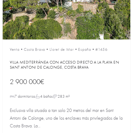
Venta
•
Costa Brava
•
Lloret de Mar
•
España
•
#1456
VILLA MEDITERRÁNEA CON ACCESO DIRECTO A LA PLAYA EN
SANT ANTONI DE CALONGE, COSTA BRAVA
2 900 000€
7 dormitorios
4 baños
283 m²
Exclusiva villa situada a tan solo 20 metros del mar en Sant
Antoni de Calonge, uno de los enclaves más privilegiados de la
Costa Brava. La...