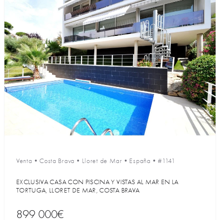
Venta
•
Costa Brava
•
Lloret de Mar
•
España
•
#1141
EXCLUSIVA CASA CON PISCINA Y VISTAS AL MAR EN LA
TORTUGA, LLORET DE MAR, COSTA BRAVA
899 000€