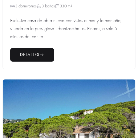
3 dormitorios
3 baños
330 m²
Exclusiva casa de obra nueva con vistas al mar y la montaña,
situada en la prestigiosa urbanización Los Pinares, a solo 5
minutos del centro...
DETALLES