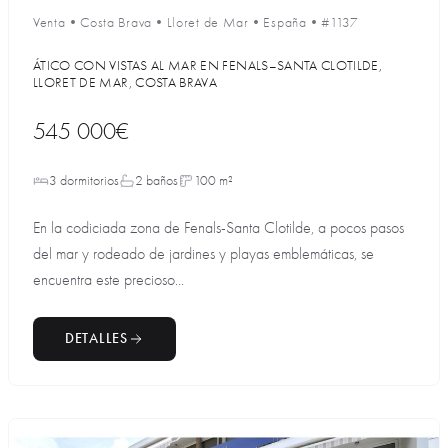
Venta
•
Costa Brava
•
Lloret de Mar
•
España
•
#1137
ÁTICO CON VISTAS AL MAR EN FENALS–SANTA CLOTILDE,
LLORET DE MAR, COSTA BRAVA
545 000€
3 dormitorios
2 baños
100 m²
En la codiciada zona de Fenals-Santa Clotilde, a pocos pasos
del mar y rodeado de jardines y playas emblemáticas, se
encuentra este precioso...
DETALLES