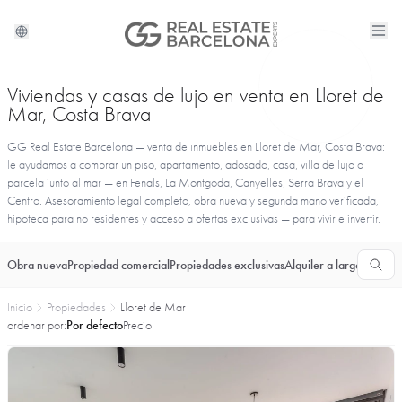
Viviendas y casas de lujo en venta en Lloret de
Mar, Costa Brava
GG Real Estate Barcelona — venta de inmuebles en Lloret de Mar, Costa Brava:
le ayudamos a comprar un piso, apartamento, adosado, casa, villa de lujo o
parcela junto al mar — en Fenals, La Montgoda, Canyelles, Serra Brava y el
Centro. Asesoramiento legal completo, obra nueva y segunda mano verificada,
hipoteca para no residentes y acceso a ofertas exclusivas — para vivir e invertir.
Obra nueva
Propiedad comercial
Propiedades exclusivas
Alquiler a largo plazo
T
Inicio
Propiedades
Lloret de Mar
ordenar por:
Por defecto
Precio