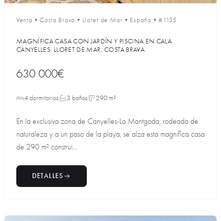
Venta
•
Costa Brava
•
Lloret de Mar
•
España
•
#1135
MAGNÍFICA CASA CON JARDÍN Y PISCINA EN CALA
CANYELLES, LLORET DE MAR, COSTA BRAVA
630 000€
4 dormitorios
3 baños
290 m²
En la exclusiva zona de Canyelles-La Montgoda, rodeada de
naturaleza y a un paso de la playa, se alza esta magnífica casa
de 290 m² construi...
DETALLES