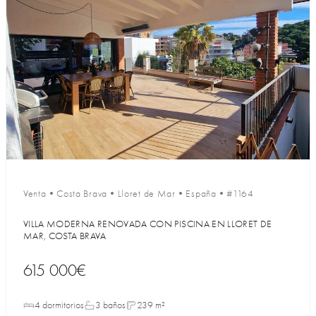
Venta
•
Costa Brava
•
Lloret de Mar
•
España
•
#1164
VILLA MODERNA RENOVADA CON PISCINA EN LLORET DE
MAR, COSTA BRAVA
615 000€
4 dormitorios
3 baños
239 m²