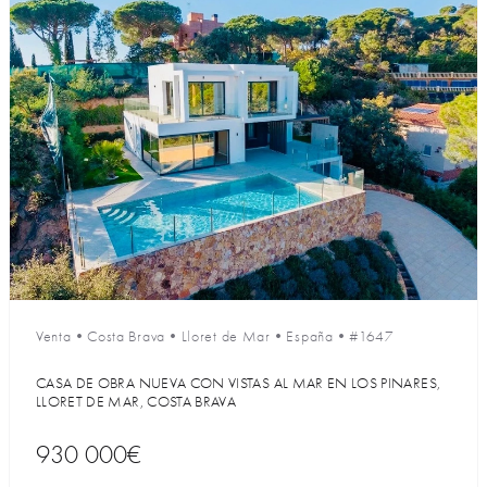
Venta
•
Costa Brava
•
Lloret de Mar
•
España
•
#1647
CASA DE OBRA NUEVA CON VISTAS AL MAR EN LOS PINARES,
LLORET DE MAR, COSTA BRAVA
930 000€