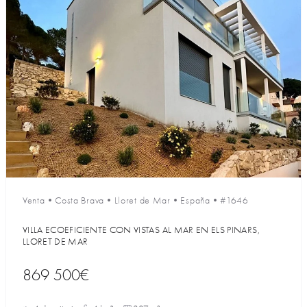
Venta
•
Costa Brava
•
Lloret de Mar
•
España
•
#1646
VILLA ECOEFICIENTE CON VISTAS AL MAR EN ELS PINARS,
LLORET DE MAR
869 500€