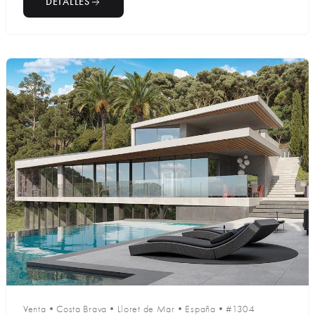
DETALLES
Venta
•
Costa Brava
•
Lloret de Mar
•
España
•
#1304