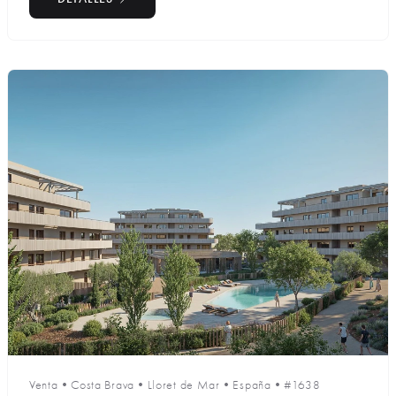
Venta
•
Costa Brava
•
Lloret de Mar
•
España
•
#1638