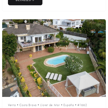
Venta
•
Costa Brava
•
Lloret de Mar
•
España
•
#1662