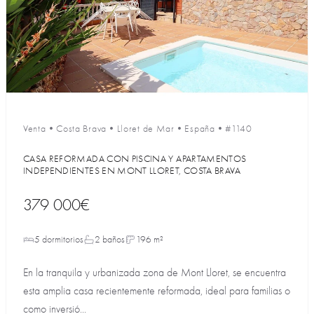
Venta
•
Costa Brava
•
Lloret de Mar
•
España
•
#1140
CASA REFORMADA CON PISCINA Y APARTAMENTOS
INDEPENDIENTES EN MONT LLORET, COSTA BRAVA
379 000€
5 dormitorios
2 baños
196 m²
En la tranquila y urbanizada zona de Mont Lloret, se encuentra
esta amplia casa recientemente reformada, ideal para familias o
como inversió...