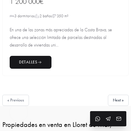
1 200 000€
3 dormitorios
2 baños
350 m²
En una de las zonas más apreciadas de la Costa Brava, se
ofrece una selección limitada de parcelas destinadas al
desarrollo de viviendas uni...
DETALLES
« Previous
Next »
Propiedades en venta en Lloret de Mar,