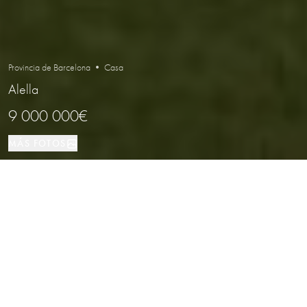
Provincia de Barcelona • Casa
Alella
9 000 000€
MÁS FOTOS
Casa
1001 м²
5
5
Alella
TIPO DE PROPIEDAD
TAMAÑO
DORMITORIOS
BAÑOS
LOCALIZACIÓN
Villa de lujo con vistas al mar en
Alella, Maresme