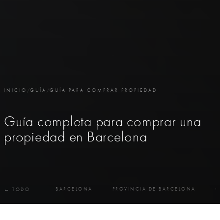
INICIO
/
GUÍA
/
GUÍA PARA COMPRAR PROPIEDAD
Guía completa para comprar una
propiedad en Barcelona
BARCELONA
PROVINCIA DE BARCELONA
C
← TODO