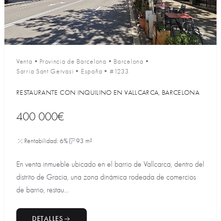
Venta
•
Provincia de Barcelona
•
Barcelona
•
Sarria Sant Gervasi
•
España
•
#1233
RESTAURANTE CON INQUILINO EN VALLCARCA, BARCELONA
400 000€
Rentabilidad: 6%
93 m²
En venta inmueble ubicado en el barrio de Vallcarca, dentro del
distrito de Gracia, una zona dinámica rodeada de comercios
de barrio, restau...
DETALLES