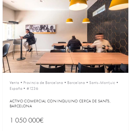
Venta
•
Provincia de Barcelona
•
Barcelona
•
Sants-Montjuic
•
España
•
#1236
ACTIVO COMERCIAL CON INQUILINO CERCA DE SANTS,
BARCELONA
1 050 000€