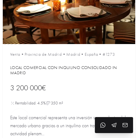
Venta
•
Provincia de Madrid
•
Madrid
•
España
•
#1273
LOCAL COMERCIAL CON INQUILINO CONSOLIDADO IN
MADRID
3 200 000€
Rentabilidad: 4.5%
350 m²
Este local comercial representa una inversión segura dentro del
mercado urbano gracias a un inquilino con trayectoria y una
actividad plenam...