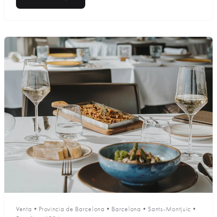
Venta
•
Provincia de Barcelona
•
Barcelona
•
Sants-Montjuic
•