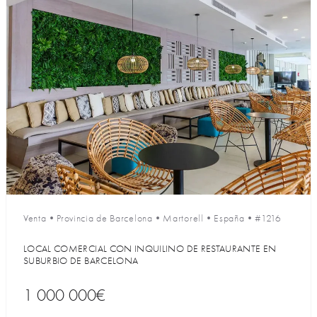
Venta
•
Provincia de Barcelona
•
Martorell
•
España
•
#1216
LOCAL COMERCIAL CON INQUILINO DE RESTAURANTE EN
SUBURBIO DE BARCELONA
1 000 000€