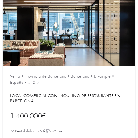
Venta
•
Provincia de Barcelona
•
Barcelona
•
Eixample
•
España
•
#1217
LOCAL COMERCIAL CON INQUILINO DE RESTAURANTE EN
BARCELONA
1 400 000€
Rentabilidad: 7.2%
676 m²