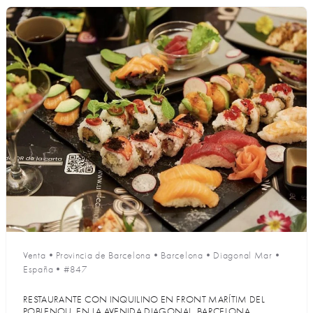
Venta
•
Provincia de Barcelona
•
Barcelona
•
Diagonal Mar
•
España
•
#847
RESTAURANTE CON INQUILINO EN FRONT MARÍTIM DEL
POBLENOU, EN LA AVENIDA DIAGONAL, BARCELONA