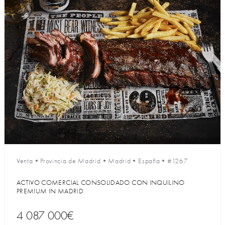
Venta
•
Provincia de Madrid
•
Madrid
•
España
•
#1267
ACTIVO COMERCIAL CONSOLIDADO CON INQUILINO
PREMIUM IN MADRID
4 087 000€