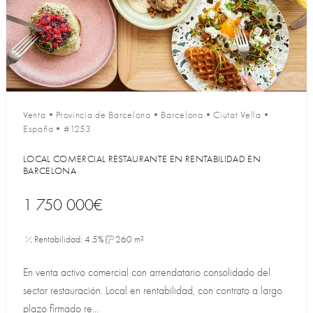
Venta
•
Provincia de Barcelona
•
Barcelona
•
Ciutat Vella
•
España
•
#1253
LOCAL COMERCIAL RESTAURANTE EN RENTABILIDAD EN
BARCELONA
1 750 000€
Rentabilidad: 4.5%
260 m²
En venta activo comercial con arrendatario consolidado del
sector restauración. Local en rentabilidad, con contrato a largo
plazo firmado re...