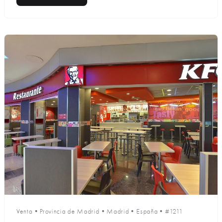
Venta
•
Provincia de Madrid
•
Madrid
•
España
•
#1211