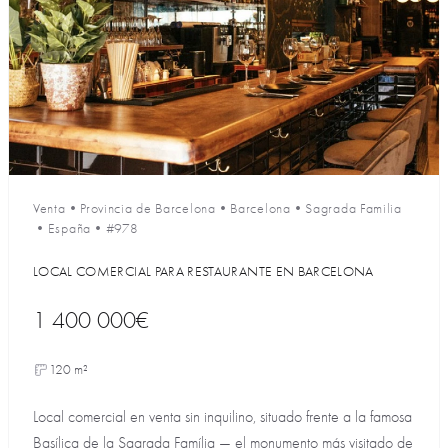
Venta
•
Provincia de Barcelona
•
Barcelona
•
Sagrada Familia
•
España
•
#978
LOCAL COMERCIAL PARA RESTAURANTE EN BARCELONA
1 400 000€
120 m²
Local comercial en venta sin inquilino, situado frente a la famosa
Basílica de la Sagrada Família — el monumento más visitado de