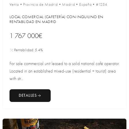
Venta
•
Provincia de Madrid
•
Madrid
•
España
•
#1254
LOCAL COMERCIAL (CAFETERÍA) CON INQUILINO EN
RENTABILIDAD EN MADRID
1 767 000€
Rentabilidad: 5.4%
For sale commercial unit leased to a solid national café operator.
Located in an established mixed-use (residential + tourist) area
with str...
DETALLES