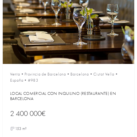
Venta
•
Provincia de Barcelona
•
Barcelona
•
Ciutat Vella
•
España
•
#983
LOCAL COMERCIAL CON INQUILINO (RESTAURANTE) EN
BARCELONA
2 400 000€
153 m²