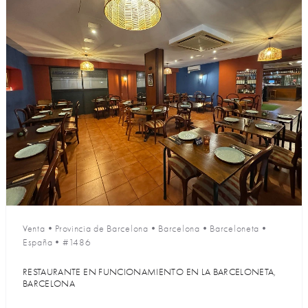
Venta
•
Provincia de Barcelona
•
Barcelona
•
Barceloneta
•
España
•
#1486
RESTAURANTE EN FUNCIONAMIENTO EN LA BARCELONETA,
BARCELONA