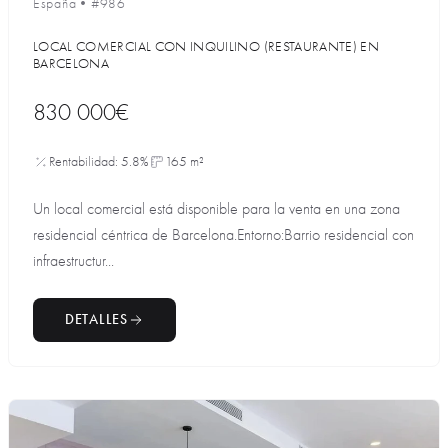
España
•
#986
LOCAL COMERCIAL CON INQUILINO (RESTAURANTE) EN
BARCELONA
830 000€
Rentabilidad: 5.8%
165 m²
Un local comercial está disponible para la venta en una zona
residencial céntrica de Barcelona.Entorno:Barrio residencial con
infraestructur...
DETALLES