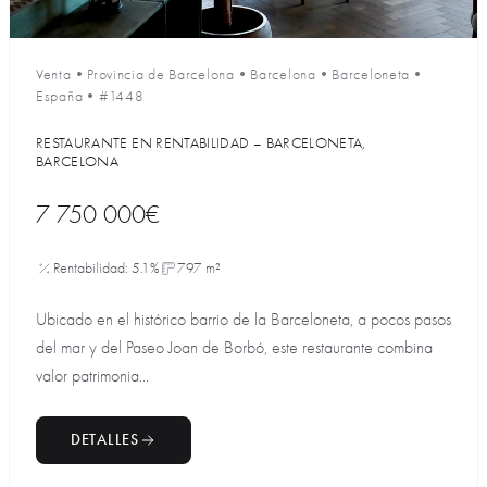
Venta
•
Provincia de Barcelona
•
Barcelona
•
Barceloneta
•
España
•
#1448
RESTAURANTE EN RENTABILIDAD – BARCELONETA,
BARCELONA
7 750 000€
Rentabilidad: 5.1%
797 m²
Ubicado en el histórico barrio de la Barceloneta, a pocos pasos
del mar y del Paseo Joan de Borbó, este restaurante combina
valor patrimonia...
DETALLES