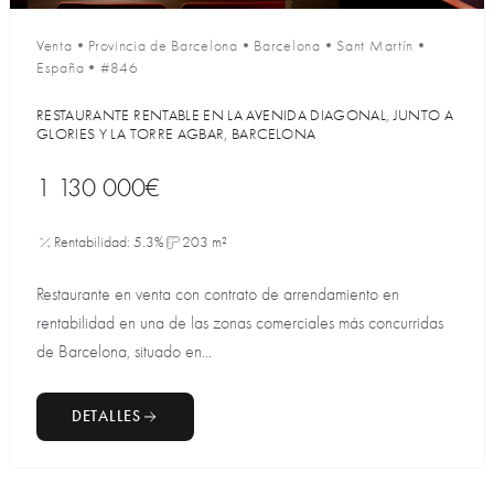
Venta
•
Provincia de Barcelona
•
Barcelona
•
Sant Martín
•
España
•
#846
RESTAURANTE RENTABLE EN LA AVENIDA DIAGONAL, JUNTO A
GLORIES Y LA TORRE AGBAR, BARCELONA
1 130 000€
Rentabilidad: 5.3%
203 m²
Restaurante en venta con contrato de arrendamiento en
rentabilidad en una de las zonas comerciales más concurridas
de Barcelona, situado en...
DETALLES