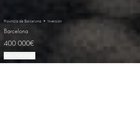
Provincia de Barcelona • Inversión
Barcelona
400 000€
MÁS FOTOS
Inversión
93 м²
Barcelona
TIPO DE PROPIEDAD
TAMAÑO
LOCALIZACIÓN
Restaurante con inquilino en Vallcarca,
Barcelona
Propiedades
/
Provincia de Barcelona
/
Barcelona
/
Inversión