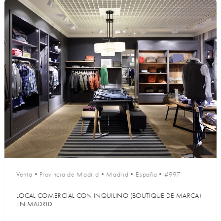
Venta
•
Provincia de Madrid
•
Madrid
•
España
•
#997
LOCAL COMERCIAL CON INQUILINO (BOUTIQUE DE MARCA)
EN MADRID