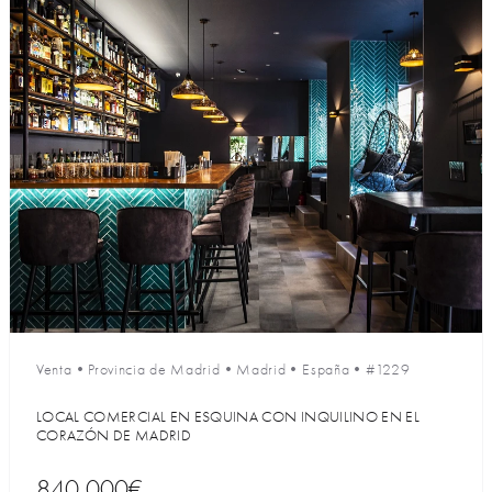
Venta
•
Provincia de Madrid
•
Madrid
•
España
•
#1229
LOCAL COMERCIAL EN ESQUINA CON INQUILINO EN EL
CORAZÓN DE MADRID
840 000€