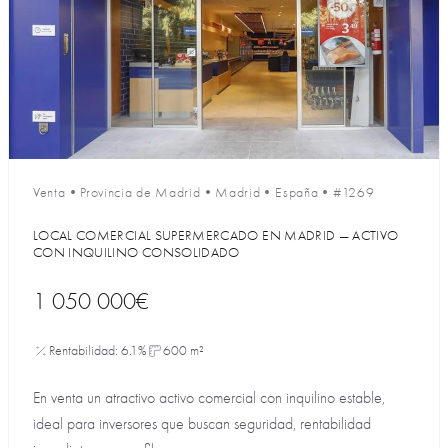
Venta
•
Provincia de Madrid
•
Madrid
•
España
•
#1269
LOCAL COMERCIAL SUPERMERCADO EN MADRID — ACTIVO
CON INQUILINO CONSOLIDADO
1 050 000€
Rentabilidad: 6.1%
600 m²
En venta un atractivo activo comercial con inquilino estable,
ideal para inversores que buscan seguridad, rentabilidad