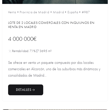
Venta
•
Provincia de Madrid
•
Madrid
•
España
•
#987
LOTE DE 2 LOCALES COMERCIALES CON INQUILINOS EN
VENTA EN MADRID
4 000 000€
Rentabilidad: 7.1%
3695 m²
Se ofrece en venta un paquete compuesto por dos locales
comerciales en Alcorcón, uno de los suburbios más dinámicos y
consolidados de Madrid...
DETALLES