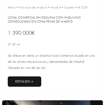
Venta
•
Provincia de Madrid
•
Madrid
•
España
•
#1228
LOCAL COMERCIAL EN ESQUINA CON INQUILINO
CONSOLIDADO EN ZONA PRIME DE MADRID
1 390 000€
181 m²
Se ofrece en venta un atractivo local comercial situado en una
de las zonas más exclusivas y demandadas de Madrid.
Ubicado en una de las cal...
DETALLES