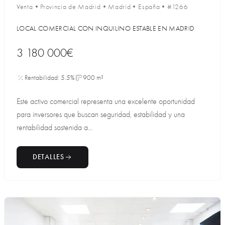
Venta
•
Provincia de Madrid
•
Madrid
•
España
•
#1266
LOCAL COMERCIAL CON INQUILINO ESTABLE EN MADRID
3 180 000€
Rentabilidad: 5.5%
900 m²
Este activo comercial representa una excelente oportunidad
para inversores que buscan seguridad, estabilidad y una
rentabilidad sostenida a...
DETALLES