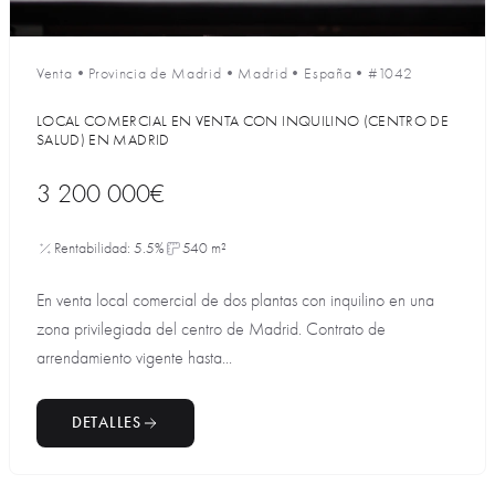
Venta
•
Provincia de Madrid
•
Madrid
•
España
•
#1042
LOCAL COMERCIAL EN VENTA CON INQUILINO (CENTRO DE
SALUD) EN MADRID
3 200 000€
Rentabilidad: 5.5%
540 m²
En venta local comercial de dos plantas con inquilino en una
zona privilegiada del centro de Madrid. Contrato de
arrendamiento vigente hasta...
DETALLES