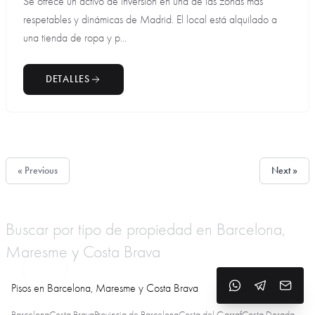
Se ofrece un activo de inversión en una de las zonas más
respetables y dinámicas de Madrid. El local está alquilado a
una tienda de ropa y p...
DETALLES
« Previous
Next »
Buscar por tipo de propiedad en Barcelona,
Maresme y Costa Brava
Pisos en Barcelona, Maresme y Costa Brava
Barcelona
Costa Brava
Provincia de Barcelona
Costa del Garraf
Costa Dorada