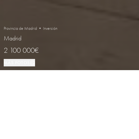
Provincia de Madrid • Inversión
Madrid
2 100 000€
MÁS FOTOS
Inversión
104 м²
Madrid
TIPO DE PROPIEDAD
TAMAÑO
LOCALIZACIÓN
Local comercial con inquilino en zona
prestigiosa de Madrid