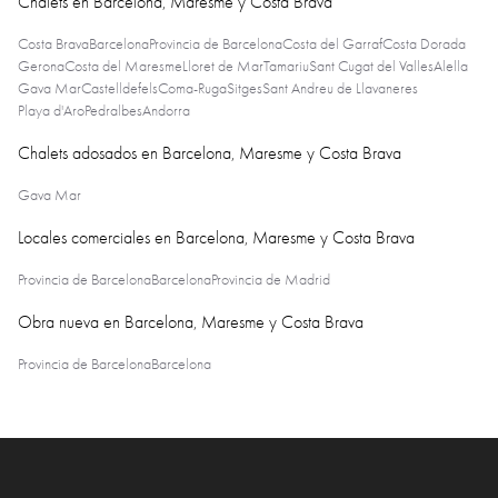
Chalets en Barcelona, Maresme y Costa Brava
Costa Brava
Barcelona
Provincia de Barcelona
Costa del Garraf
Costa Dorada
Gerona
Costa del Maresme
Lloret de Mar
Tamariu
Sant Cugat del Valles
Alella
Gava Mar
Castelldefels
Coma-Ruga
Sitges
Sant Andreu de Llavaneres
Playa d'Aro
Pedralbes
Andorra
Chalets adosados en Barcelona, Maresme y Costa Brava
Gava Mar
Locales comerciales en Barcelona, Maresme y Costa Brava
Provincia de Barcelona
Barcelona
Provincia de Madrid
Obra nueva en Barcelona, Maresme y Costa Brava
Provincia de Barcelona
Barcelona