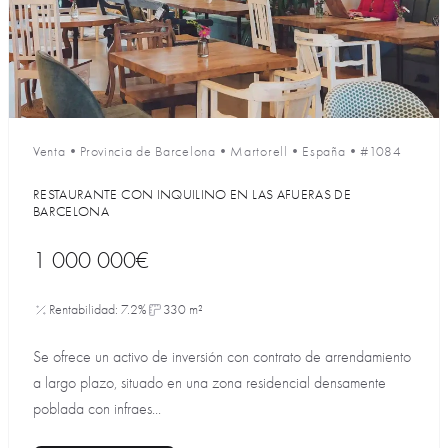
Venta
•
Provincia de Barcelona
•
Martorell
•
España
•
#1084
RESTAURANTE CON INQUILINO EN LAS AFUERAS DE
BARCELONA
1 000 000€
Rentabilidad: 7.2%
330 m²
Se ofrece un activo de inversión con contrato de arrendamiento
a largo plazo, situado en una zona residencial densamente
poblada con infraes...