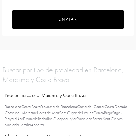
ENVIAR
Buscar por tipo de propiedad en Barcelona,
Maresme y Costa Brava
Pisos en Barcelona, Maresme y Costa Brava
Barcelona
Costa Brava
Provincia de Barcelona
Costa del Garraf
Costa Dorada
Costa del Maresme
Lloret de Mar
Sant Cugat del Valles
Coma-Ruga
Sitges
Playa d'Aro
Eixample
Pedralbes
Diagonal Mar
Badalona
Sarria Sant Gervasi
Sagrada Familia
Andorra