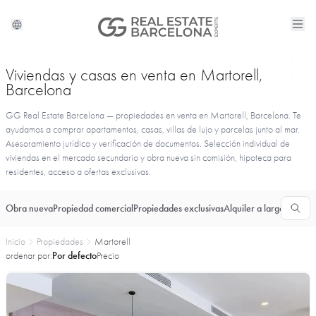
Viviendas y casas en venta en Martorell,
Barcelona
GG Real Estate Barcelona — propiedades en venta en Martorell, Barcelona. Te
ayudamos a comprar apartamentos, casas, villas de lujo y parcelas junto al mar.
Asesoramiento jurídico y verificación de documentos. Selección individual de
viviendas en el mercado secundario y obra nueva sin comisión, hipoteca para
residentes, acceso a ofertas exclusivas.
Obra nueva
Propiedad comercial
Propiedades exclusivas
Alquiler a largo plazo
T
Inicio
Propiedades
Martorell
ordenar por:
Por defecto
Precio