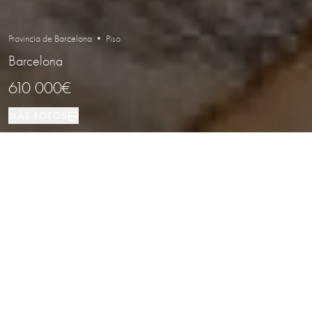
Provincia de Barcelona • Piso
Barcelona
610 000€
MÁS FOTOS
Piso
2
2
Barcelona
TIPO DE PROPIEDAD
DORMITORIOS
BAÑOS
LOCALIZACIÓN
Dúplex de Diseño Contemporáneo en
Sarria - Sant Gervasi, Barcelona
Propiedades
/
Provincia de Barcelona
/
Barcelona
/
Piso