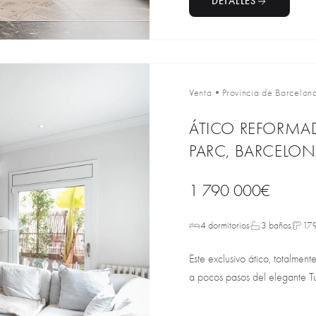
DETALLES
Venta
•
Provincia de Barcelon
ÁTICO REFORMAD
PARC, BARCELO
1 790 000€
4 dormitorios
3 baños
17
Este exclusivo ático, totalmen
a pocos pasos del elegante Tur