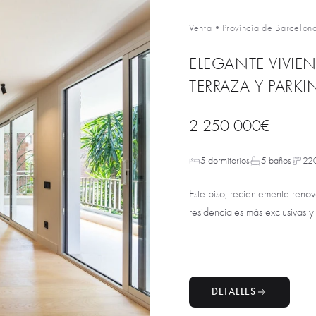
Venta
•
Provincia de Barcelon
ELEGANTE VIVIE
TERRAZA Y PARK
2 250 000€
5 dormitorios
5 baños
22
Este piso, recientemente reno
residenciales más exclusivas y
DETALLES