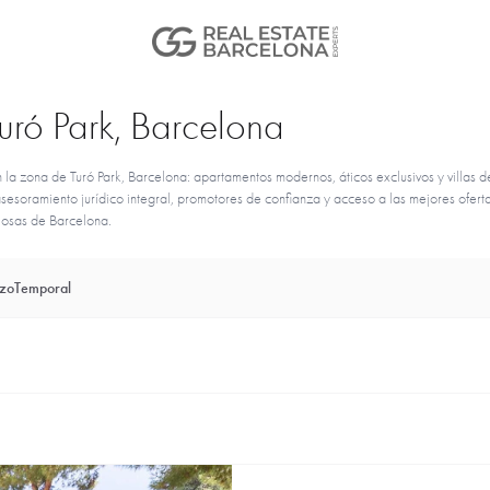
Turó Park, Barcelona
la zona de Turó Park, Barcelona: apartamentos modernos, áticos exclusivos y villas d
esoramiento jurídico integral, promotores de confianza y acceso a las mejores ofert
igiosas de Barcelona.
azo
Temporal