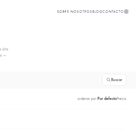
SOBRE NOSOTROS
BLOG
CONTACTO
e alta
as —
Buscar
ordenar por:
Por defecto
Precio