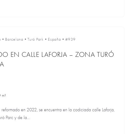
a
•
Barcelona
•
Turó Park
•
España
•
#939
O EN CALLE LAFORJA – ZONA TURÓ
NA
9 m²
te reformado en 2022, se encuentra en la codiciada calle Laforja,
ó Parc y de la...