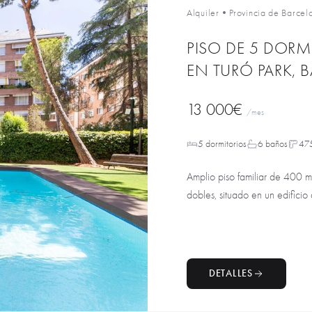
Alquiler
•
Provincia de Barcel
PISO DE 5 DORM
EN TURÓ PARK, 
13 000€
/mes
5 dormitorios
6 baños
47
Amplio piso familiar de 400 m²
dobles, situado en un edificio 
DETALLES