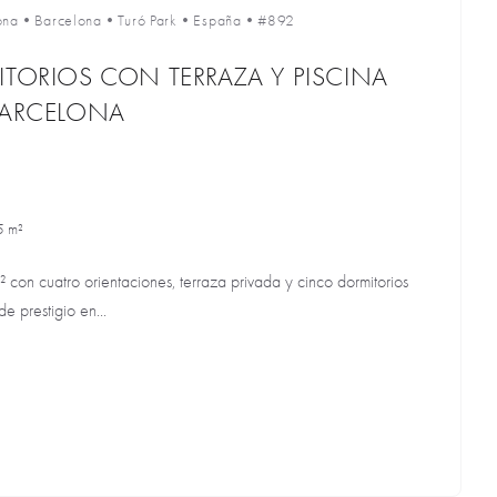
ona
•
Barcelona
•
Turó Park
•
España
•
#892
ITORIOS CON TERRAZA Y PISCINA
BARCELONA
5 m²
 con cuatro orientaciones, terraza privada y cinco dormitorios
de prestigio en...