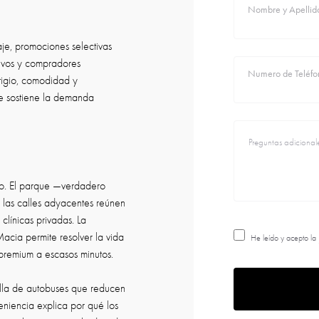
Nombre y Apellid
aje, promociones selectivas
utivos y compradores
Numero de Teléfo
tigio, comodidad y
ue sostiene la demanda
ado. El parque —verdadero
s las calles adyacentes reúnen
clínicas privadas. La
acia permite resolver la vida
He leído y acepto la
 premium a escasos minutos.
alla de autobuses que reducen
eniencia explica por qué los