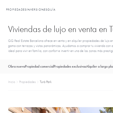
PROPIEDADES
INVERSIONES
GUÍA
Viviendas de lujo en venta en 
GG Real Estate Barcelona ofrece en venta y en alquiler propiedades de lujo en 
gama con terrazas y vistas panorámicas. Ayudamos a comprar tu vivienda con as
ideal para vivir en familia, con confort e invertir en una de las zonas más prest
Obra nueva
Propiedad comercial
Propiedades exclusivas
Alquiler a largo pl
Inicio
Propiedades
Turó Park