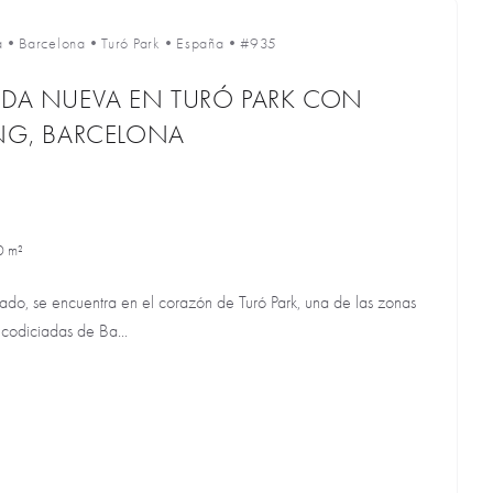
a
•
Barcelona
•
Turó Park
•
España
•
#935
NDA NUEVA EN TURÓ PARK CON
ING, BARCELONA
0 m²
vado, se encuentra en el corazón de Turó Park, una de las zonas
 codiciadas de Ba...