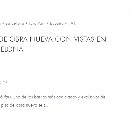
a
•
Barcelona
•
Turó Park
•
España
•
#917
 DE OBRA NUEVA CON VISTAS EN
CELONA
6 m²
 Park, uno de los barrios más codiciados y exclusivos de
 piso de obra nueva se s...