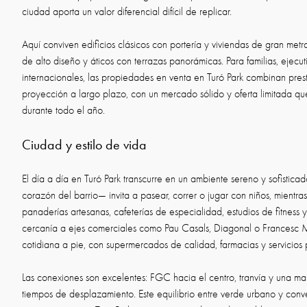
ciudad aporta un valor diferencial difícil de replicar.
Aquí conviven edificios clásicos con portería y viviendas de gran metr
de alto diseño y áticos con terrazas panorámicas. Para familias, ejec
internacionales, las propiedades en venta en Turó Park combinan pres
proyección a largo plazo, con un mercado sólido y oferta limitada q
durante todo el año.
Ciudad y estilo de vida
El día a día en Turó Park transcurre en un ambiente sereno y sofistic
corazón del barrio— invita a pasear, correr o jugar con niños, mientra
panaderías artesanas, cafeterías de especialidad, estudios de fitness y 
cercanía a ejes comerciales como Pau Casals, Diagonal o Francesc M
cotidiana a pie, con supermercados de calidad, farmacias y servicios
Las conexiones son excelentes: FGC hacia el centro, tranvía y una m
tiempos de desplazamiento. Este equilibrio entre verde urbano y conv