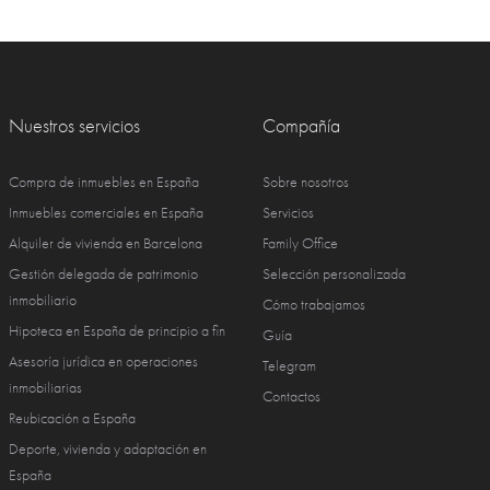
Nuestros servicios
Compañía
Compra de inmuebles en España
Sobre nosotros
Inmuebles comerciales en España
Servicios
Alquiler de vivienda en Barcelona
Family Office
Gestión delegada de patrimonio
Selección personalizada
inmobiliario
Cómo trabajamos
Hipoteca en España de principio a fin
Guía
Asesoría jurídica en operaciones
Telegram
inmobiliarias
Contactos
Reubicación a España
Deporte, vivienda y adaptación en
España