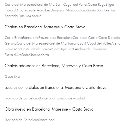
Costa del Maresme
Lloret de Mar
Sant Cugat del Valles
Coma-Ruga
Sitges
Playa d'Aro
Eixample
Pedralbes
Diagonal Mar
Badalona
Sarria Sant Gervasi
Sagrada Familia
Andorra
Chalets en Barcelona, Maresme y Costa Brava
Costa Brava
Barcelona
Provincia de Barcelona
Costa del Garraf
Costa Dorada
Gerona
Costa del Maresme
Lloret de Mar
Tamariu
Sant Cugat del Valles
Alella
Gava Mar
Castelldefels
Coma-Ruga
Sitges
Sant Andreu de Llavaneres
Playa d'Aro
Pedralbes
Andorra
Chalets adosados en Barcelona, Maresme y Costa Brava
Gava Mar
Locales comerciales en Barcelona, Maresme y Costa Brava
Provincia de Barcelona
Barcelona
Provincia de Madrid
Obra nueva en Barcelona, Maresme y Costa Brava
Provincia de Barcelona
Barcelona