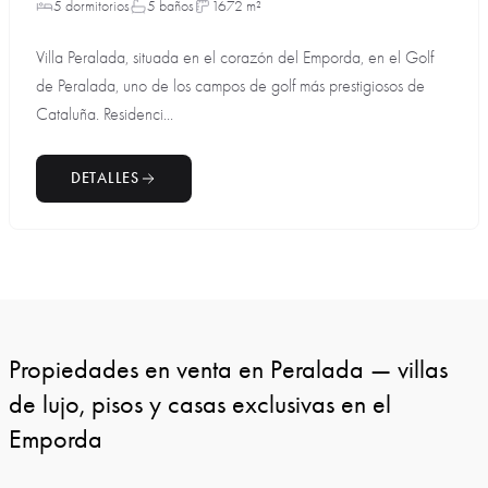
5 dormitorios
5 baños
1672 m²
Villa Peralada, situada en el corazón del Emporda, en el Golf
de Peralada, uno de los campos de golf más prestigiosos de
Cataluña. Residenci...
DETALLES
Propiedades en venta en Peralada — villas
de lujo, pisos y casas exclusivas en el
Emporda