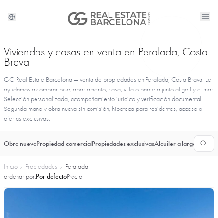
Viviendas y casas en venta en Peralada, Costa
Brava
GG Real Estate Barcelona — venta de propiedades en Peralada, Costa Brava. Le
ayudamos a comprar piso, apartamento, casa, villa o parcela junto al golf y al mar.
Selección personalizada, acompañamiento jurídico y verificación documental.
Segunda mano y obra nueva sin comisión, hipoteca para residentes, acceso a
ofertas exclusivas.
Obra nueva
Propiedad comercial
Propiedades exclusivas
Alquiler a largo plazo
T
Inicio
Propiedades
Peralada
ordenar por:
Por defecto
Precio