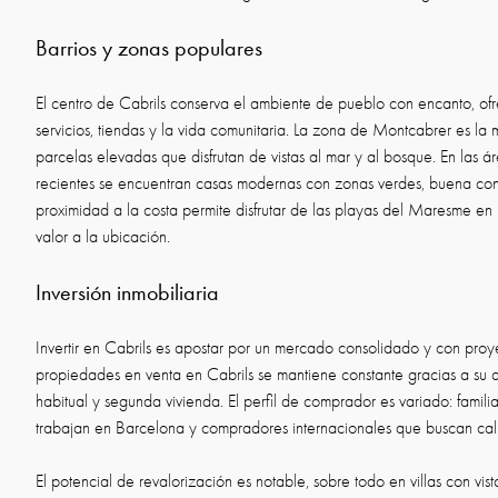
Barrios y zonas populares
El centro de Cabrils conserva el ambiente de pueblo con encanto, of
servicios, tiendas y la vida comunitaria. La zona de Montcabrer es la 
parcelas elevadas que disfrutan de vistas al mar y al bosque. En las á
recientes se encuentran casas modernas con zonas verdes, buena cone
proximidad a la costa permite disfrutar de las playas del Maresme e
valor a la ubicación.
Inversión inmobiliaria
Invertir en Cabrils es apostar por un mercado consolidado y con pr
propiedades en venta en Cabrils se mantiene constante gracias a su a
habitual y segunda vivienda. El perfil de comprador es variado: familia
trabajan en Barcelona y compradores internacionales que buscan cal
El potencial de revalorización es notable, sobre todo en villas con vi