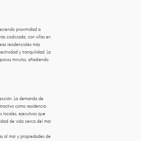
reciendo proximidad a
más codiciada, con villas en
reas residenciales más
ctividad y tranquilidad. La
n pocos minutos, añadiendo
oyección. La demanda de
tractivo como residencia
s locales, ejecutivos que
idad de vida cerca del mar.
stas al mar y propiedades de