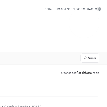
SOBRE NOSOTROS
BLOG
CONTACTO
Buscar
ordenar por:
Por defecto
Precio
a
•
Cabrils
•
España
•
#1652