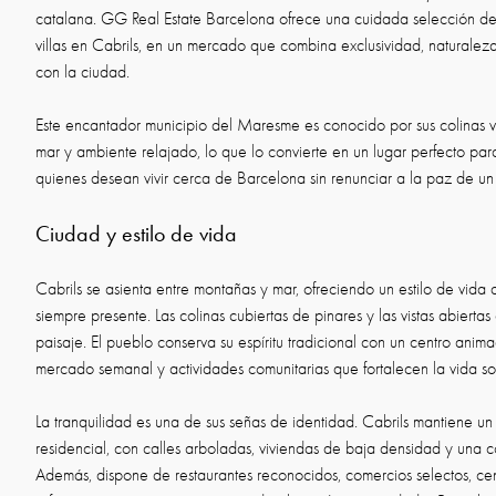
catalana. GG Real Estate Barcelona ofrece una cuidada selección de 
villas en Cabrils, en un mercado que combina exclusividad, naturale
con la ciudad.
Este encantador municipio del Maresme es conocido por sus colinas ve
mar y ambiente relajado, lo que lo convierte en un lugar perfecto para
quienes desean vivir cerca de Barcelona sin renunciar a la paz de un
Ciudad y estilo de vida
Cabrils se asienta entre montañas y mar, ofreciendo un estilo de vida
siempre presente. Las colinas cubiertas de pinares y las vistas abierta
paisaje. El pueblo conserva su espíritu tradicional con un centro anima
mercado semanal y actividades comunitarias que fortalecen la vida soc
La tranquilidad es una de sus señas de identidad. Cabrils mantiene u
residencial, con calles arboladas, viviendas de baja densidad y un
Además, dispone de restaurantes reconocidos, comercios selectos, cen