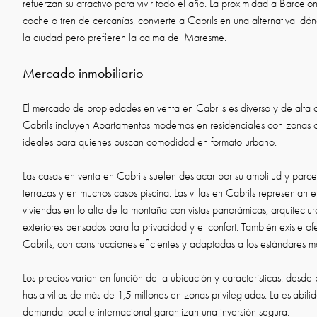
refuerzan su atractivo para vivir todo el año. La proximidad a Barcelo
coche o tren de cercanías, convierte a Cabrils en una alternativa id
la ciudad pero prefieren la calma del Maresme.
Mercado inmobiliario
El mercado de propiedades en venta en Cabrils es diverso y de alta c
Cabrils incluyen Apartamentos modernos en residenciales con zonas
ideales para quienes buscan comodidad en formato urbano.
Las casas en venta en Cabrils suelen destacar por su amplitud y parcel
terrazas y en muchos casos piscina. Las villas en Cabrils representan 
viviendas en lo alto de la montaña con vistas panorámicas, arquitectu
exteriores pensados para la privacidad y el confort. También existe o
Cabrils, con construcciones eficientes y adaptadas a los estándares 
Los precios varían en función de la ubicación y características: desd
hasta villas de más de 1,5 millones en zonas privilegiadas. La estabili
demanda local e internacional garantizan una inversión segura.