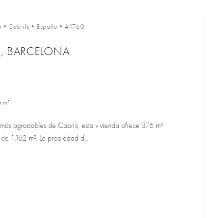
a
•
Cabrils
•
España
•
#1760
S, BARCELONA
6 m²
más agradables de Cabrils, esta vivienda ofrece 376 m²
 de 1.162 m². La propiedad d...