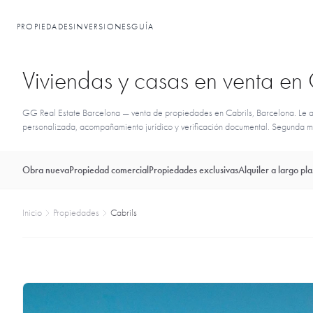
PROPIEDADES
INVERSIONES
GUÍA
Viviendas y casas en venta en 
GG Real Estate Barcelona — venta de propiedades en Cabrils, Barcelona. Le ay
personalizada, acompañamiento jurídico y verificación documental. Segunda man
Obra nueva
Propiedad comercial
Propiedades exclusivas
Alquiler a largo pl
Inicio
Propiedades
Cabrils