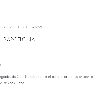
a
•
Cabrils
•
España
•
#1759
S, BARCELONA
3 m²
legiadas de Cabrils, rodeada por el parque natural, se encuentra
 m² construidos,...