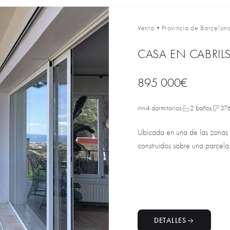
Venta
•
Provincia de Barcelon
CASA EN CABRIL
895 000€
4 dormitorios
2 baños
37
Ubicada en una de las zonas 
construidos sobre una parcela
DETALLES