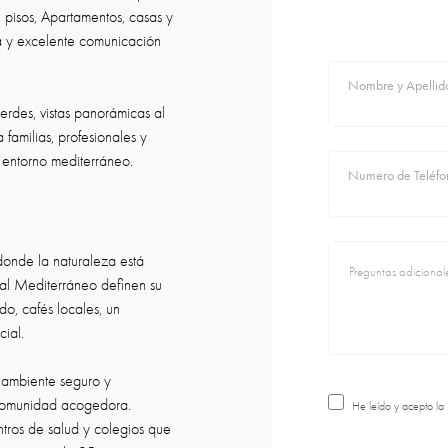
pisos, Apartamentos, casas y
za y excelente comunicación
Nombre y Apellid
rdes, vistas panorámicas al
 familias, profesionales y
 entorno mediterráneo.
Numero de Teléfo
 donde la naturaleza está
s al Mediterráneo definen su
do, cafés locales, un
ial.
n ambiente seguro y
a comunidad acogedora.
He leído y acepto la
tros de salud y colegios que