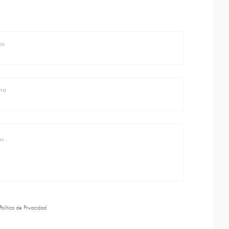
os
no
Política de Privacidad