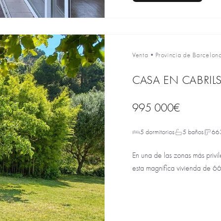
Venta
•
Provincia de Barcelon
CASA EN CABRIL
995 000€
5 dormitorios
5 baños
66
En una de las zonas más privi
esta magnífica vivienda de 663