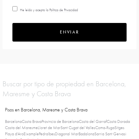
He leído y acepto la
Política de Privacidad
ENVIAR
Buscar por tipo de propiedad en Barcelona,
Maresme y Costa Brava
Pisos en Barcelona, Maresme y Costa Brava
Barcelona
Costa Brava
Provincia de Barcelona
Costa del Garraf
Costa Dorada
Costa del Maresme
Lloret de Mar
Sant Cugat del Valles
Coma-Ruga
Sitges
Playa d'Aro
Eixample
Pedralbes
Diagonal Mar
Badalona
Sarria Sant Gervasi