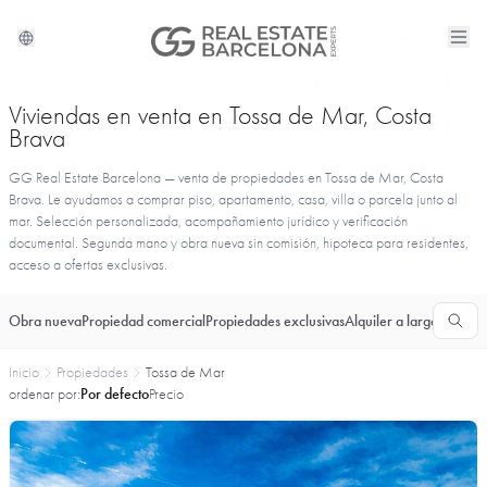
Viviendas en venta en Tossa de Mar, Costa
Brava
GG Real Estate Barcelona — venta de propiedades en Tossa de Mar, Costa
Brava. Le ayudamos a comprar piso, apartamento, casa, villa o parcela junto al
mar. Selección personalizada, acompañamiento jurídico y verificación
documental. Segunda mano y obra nueva sin comisión, hipoteca para residentes,
acceso a ofertas exclusivas.
Obra nueva
Propiedad comercial
Propiedades exclusivas
Alquiler a largo plazo
T
Inicio
Propiedades
Tossa de Mar
ordenar por:
Por defecto
Precio