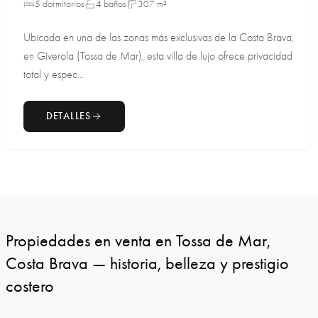
5 dormitorios
4 baños
307 m²
Ubicada en una de las zonas más exclusivas de la Costa Brava,
en Giverola (Tossa de Mar), esta villa de lujo ofrece privacidad
total y espec...
DETALLES
Propiedades en venta en Tossa de Mar,
Costa Brava — historia, belleza y prestigio
costero