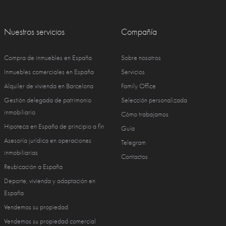
Nuestros servicios
Compañía
Compra de inmuebles en España
Sobre nosotros
Inmuebles comerciales en España
Servicios
Alquiler de vivienda en Barcelona
Family Office
Gestión delegada de patrimonio
Selección personalizada
inmobiliario
Cómo trabajamos
Hipoteca en España de principio a fin
Guía
Asesoría jurídica en operaciones
Telegram
inmobiliarias
Contactos
Reubicación a España
Deporte, vivienda y adaptación en
España
Vendemos su propiedad
Vendemos su propiedad comercial