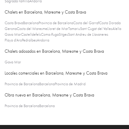
Sagrada Familia
Andorra
Chalets en Barcelona, Maresme y Costa Brava
Costa Brava
Barcelona
Provincia de Barcelona
Costa del Garraf
Costa Dorada
Gerona
Costa del Maresme
Lloret de Mar
Tamariu
Sant Cugat del Valles
Alella
Gava Mar
Castelldefels
Coma-Ruga
Sitges
Sant Andreu de Llavaneres
Playa d'Aro
Pedralbes
Andorra
Chalets adosados en Barcelona, Maresme y Costa Brava
Gava Mar
Locales comerciales en Barcelona, Maresme y Costa Brava
Provincia de Barcelona
Barcelona
Provincia de Madrid
Obra nueva en Barcelona, Maresme y Costa Brava
Provincia de Barcelona
Barcelona