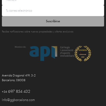
Suscribirse
Recibe notificaciones sobre nuevas propiedades y ofertas exclusivas
Avenida Diagonal 419, 3-2
Barcelona, 08008
697 854 432
+34
Info@ggbarcelona.com