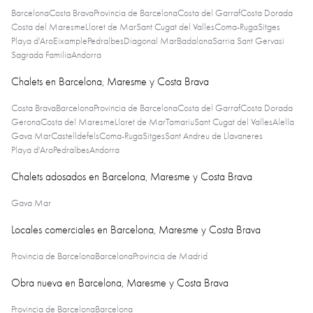
Barcelona
Costa Brava
Provincia de Barcelona
Costa del Garraf
Costa Dorada
Costa del Maresme
Lloret de Mar
Sant Cugat del Valles
Coma-Ruga
Sitges
Playa d'Aro
Eixample
Pedralbes
Diagonal Mar
Badalona
Sarria Sant Gervasi
Sagrada Familia
Andorra
Chalets en Barcelona, Maresme y Costa Brava
Costa Brava
Barcelona
Provincia de Barcelona
Costa del Garraf
Costa Dorada
Gerona
Costa del Maresme
Lloret de Mar
Tamariu
Sant Cugat del Valles
Alella
Gava Mar
Castelldefels
Coma-Ruga
Sitges
Sant Andreu de Llavaneres
Playa d'Aro
Pedralbes
Andorra
Chalets adosados en Barcelona, Maresme y Costa Brava
Gava Mar
Locales comerciales en Barcelona, Maresme y Costa Brava
Provincia de Barcelona
Barcelona
Provincia de Madrid
Obra nueva en Barcelona, Maresme y Costa Brava
Provincia de Barcelona
Barcelona