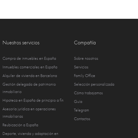
Nuestros servicios
Compañía
Compra de inmuebles en España
Sobre nosotros
Inmuebles comerciales en España
Servicios
Alquiler de vivienda en Barcelona
Family Office
Gestión delegada de patrimonio
Selección personalizada
inmobiliario
Cómo trabajamos
Hipoteca en España de principio a fin
Guía
Asesoría jurídica en operaciones
Telegram
inmobiliarias
Contactos
Reubicación a España
Deporte, vivienda y adaptación en