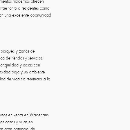
tamentos modernos ofrecen
atrae tanto a residentes como
tan una excelente oportunidad
, parques y zonas de
ca de tiendas y servicios,
ranquilidad y casas con
ensidad baja y un ambiente
ad de vida sin renunciar a la
isos en venta en Viladecans
as casas y villas en
on gran potencial de