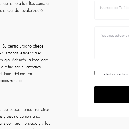
atrae tanto a familias como a
Numero de Teléfo
otencial de revalorización
d. Su centro urbano ofrece
e sus zonas residenciales
stigio. Además, la localidad
e refuerzan su atractivo
isfrutar del mar en
He leído y acepto la
pocos minutos.
ad. Se pueden encontrar pisos
 y piscina comunitaria,
ns con jardín privado y villas