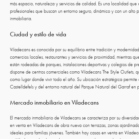
más espacio, naturaleza y servicios de calidad. Es una localidad que 
profesionales que buscan un entorno seguro, dinámico y con un alto p
inmobiliaria.
Ciudad y estilo de vida
Viladecans es conocida por su equilibrio entre tradición y modernida
comercios locales, restaurantes y servicios de proximidad, mientras qu
están rodeadas de parques, instalaciones deportivas y colegios de pre
dispone de centros comerciales como Viladecans The Style Outlets, qu
como lugar donde vivir todo el año. Su ubicación estratégica permite d
Castelldefels y del entorno natural del Parque Natural del Garraf en 
Mercado inmobiliario en Viladecans
El mercado inmobiliario de Viladecans se caracteriza por su diversid
en venta en Viladecans de obra nueva con terrazas, zonas ajardinadas
ideales para familias jóvenes. También hay casas en venta en Viladeca