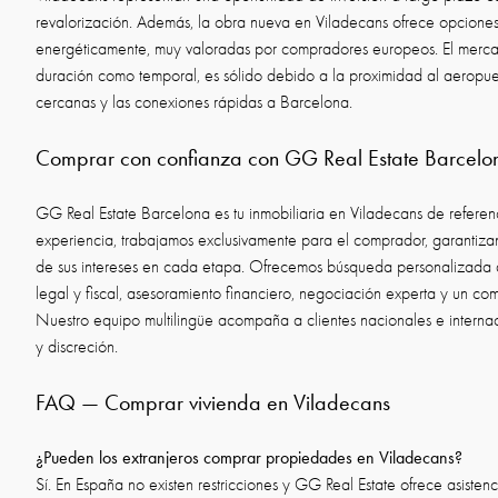
revalorización. Además, la obra nueva en Viladecans ofrece opciones
energéticamente, muy valoradas por compradores europeos. El mercad
duración como temporal, es sólido debido a la proximidad al aeropuer
cercanas y las conexiones rápidas a Barcelona.
Comprar con confianza con GG Real Estate Barcelo
GG Real Estate Barcelona es tu inmobiliaria en Viladecans de refer
experiencia, trabajamos exclusivamente para el comprador, garantiza
de sus intereses en cada etapa. Ofrecemos búsqueda personalizada 
legal y fiscal, asesoramiento financiero, negociación experta y un com
Nuestro equipo multilingüe acompaña a clientes nacionales e interna
y discreción.
FAQ — Comprar vivienda en Viladecans
¿Pueden los extranjeros comprar propiedades en Viladecans?
Sí. En España no existen restricciones y GG Real Estate ofrece asistenc