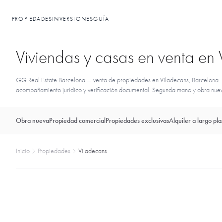
PROPIEDADES
INVERSIONES
GUÍA
Viviendas y casas en venta en
GG Real Estate Barcelona — venta de propiedades en Viladecans, Barcelona. L
acompañamiento jurídico y verificación documental. Segunda mano y obra nueva 
Obra nueva
Propiedad comercial
Propiedades exclusivas
Alquiler a largo pl
Inicio
Propiedades
Viladecans