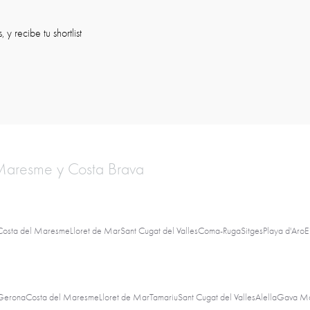
y recibe tu shortlist
 Maresme y Costa Brava
Costa del Maresme
Lloret de Mar
Sant Cugat del Valles
Coma-Ruga
Sitges
Playa d'Aro
E
Gerona
Costa del Maresme
Lloret de Mar
Tamariu
Sant Cugat del Valles
Alella
Gava M