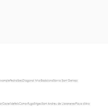
ixample
Pedralbes
Diagonal Mar
Badalona
Sarria Sant Gervasi
ar
Castelldefels
Coma-Ruga
Sitges
Sant Andreu de Llavaneres
Playa d'Aro