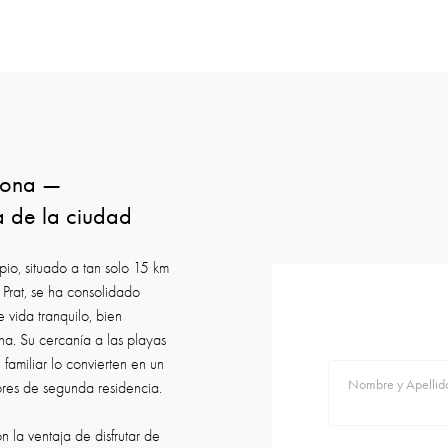
elona —
a de la ciudad
io, situado a tan solo 15 km
 Prat, se ha consolidado
 vida tranquilo, bien
a. Su cercanía a las playas
familiar lo convierten en un
Nombre y Apellid
res de segunda residencia.
 la ventaja de disfrutar de