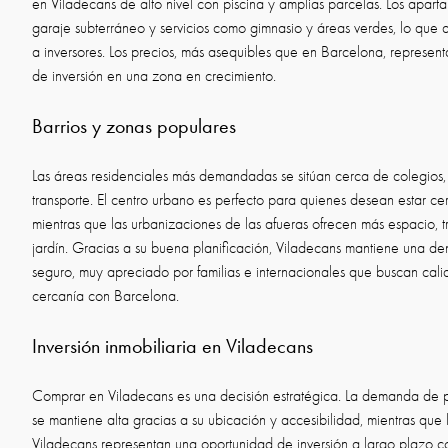
en Viladecans de alto nivel con piscina y amplias parcelas. Los apar
garaje subterráneo y servicios como gimnasio y áreas verdes, lo que 
a inversores. Los precios, más asequibles que en Barcelona, represen
de inversión en una zona en crecimiento.
Barrios y zonas populares
Las áreas residenciales más demandadas se sitúan cerca de colegios
transporte. El centro urbano es perfecto para quienes desean estar cer
mientras que las urbanizaciones de las afueras ofrecen más espacio, t
jardín. Gracias a su buena planificación, Viladecans mantiene una d
seguro, muy apreciado por familias e internacionales que buscan calid
cercanía con Barcelona.
Inversión inmobiliaria en Viladecans
Comprar en Viladecans es una decisión estratégica. La demanda de p
se mantiene alta gracias a su ubicación y accesibilidad, mientras que l
Viladecans representan una oportunidad de inversión a largo plazo c