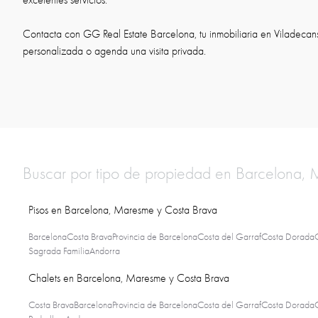
excelentes servicios.
Contacta con GG Real Estate Barcelona, tu inmobiliaria en Viladecans, 
personalizada o agenda una visita privada.
Buscar por tipo de propiedad en Barcelona,
Pisos en Barcelona, Maresme y Costa Brava
Barcelona
Costa Brava
Provincia de Barcelona
Costa del Garraf
Costa Dorada
Sagrada Familia
Andorra
Chalets en Barcelona, Maresme y Costa Brava
Costa Brava
Barcelona
Provincia de Barcelona
Costa del Garraf
Costa Dorada