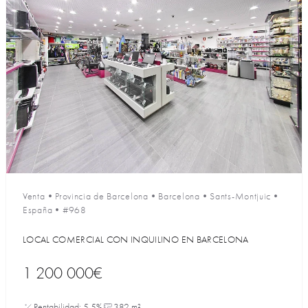
Venta
•
Provincia de Barcelona
•
Barcelona
•
Sants-Montjuic
•
España
•
#968
LOCAL COMERCIAL CON INQUILINO EN BARCELONA
1 200 000€
Rentabilidad: 5.5%
382 m²