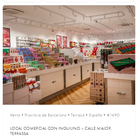
Venta
•
Provincia de Barcelona
•
Terrasa
•
España
•
#1490
LOCAL COMERCIAL CON INQUILINO – CALLE MAJOR,
TERRASSA