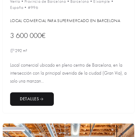
Venta
•
Provincia de Barcelona
•
Barcelona
•
Eixample
•
España
•
#996
LOCAL COMERCIAL PARA SUPERMERCADO EN BARCELONA
3 600 000€
292 m²
Local comercial ubicado en pleno centro de Barcelona, en la
intersección con la principal avenida de la ciudad (Gran Via), a
solo una manzan...
DETALLES