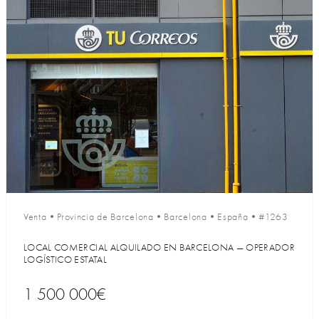
Venta
•
Provincia de Barcelona
•
Barcelona
•
España
•
#1263
LOCAL COMERCIAL ALQUILADO EN BARCELONA — OPERADOR
LOGÍSTICO ESTATAL
1 500 000€