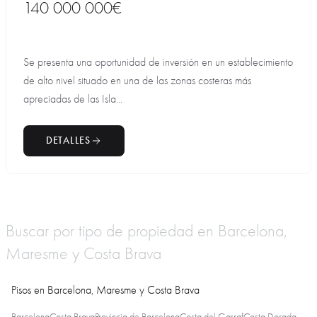
140 000 000€
Se presenta una oportunidad de inversión en un establecimiento
de alto nivel situado en una de las zonas costeras más
apreciadas de las Isla...
DETALLES
Buscar por tipo de propiedad en Barcelona,
Maresme y Costa Brava
Pisos en Barcelona, Maresme y Costa Brava
Barcelona
Costa Brava
Provincia de Barcelona
Costa del Garraf
Costa Dorada