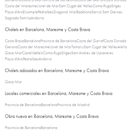
Costa del Maresme
Lloret de Mar
Sant Cugat del Valles
Coma-Ruga
Sitges
Playa d'Aro
Eixample
Pedralbes
Diagonal Mar
Badalona
Sarria Sant Gervasi
Sagrada Familia
Andorra
Chalets en Barcelona, Maresme y Costa Brava
Costa Brava
Barcelona
Provincia de Barcelona
Costa del Garraf
Costa Dorada
Gerona
Costa del Maresme
Lloret de Mar
Tamariu
Sant Cugat del Valles
Alella
Gava Mar
Castelldefels
Coma-Ruga
Sitges
Sant Andreu de Llavaneres
Playa d'Aro
Pedralbes
Andorra
Chalets adosados en Barcelona, Maresme y Costa Brava
Gava Mar
Locales comerciales en Barcelona, Maresme y Costa Brava
Provincia de Barcelona
Barcelona
Provincia de Madrid
Obra nueva en Barcelona, Maresme y Costa Brava
Provincia de Barcelona
Barcelona