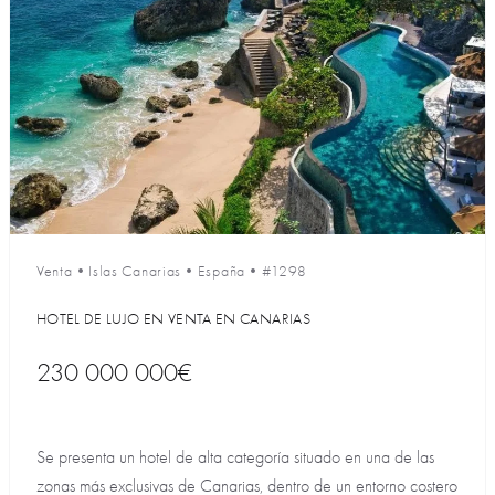
Venta
•
Islas Canarias
•
España
•
#1298
HOTEL DE LUJO EN VENTA EN CANARIAS
230 000 000€
Se presenta un hotel de alta categoría situado en una de las
zonas más exclusivas de Canarias, dentro de un entorno costero