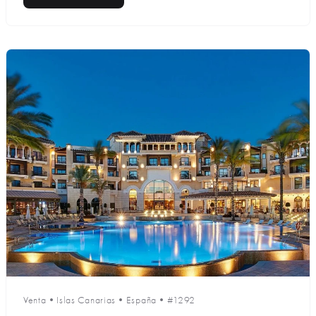
Venta
•
Islas Canarias
•
España
•
#1292