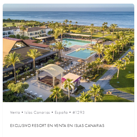
Venta
•
Islas Canarias
•
España
•
#1293
EXCLUSIVO RESORT EN VENTA EN ISLAS CANARIAS