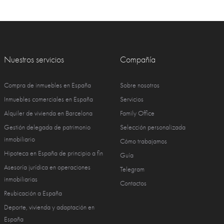
Nuestros servicios
Compañía
Compra de inmuebles en España
Sobre nosotros
Inmuebles comerciales en España
Servicios
Alquiler de vivienda en Barcelona
Family Office
Gestión delegada de patrimonio
Selección personalizada
inmobiliario
Cómo trabajamos
Hipoteca en España de principio a fin
Guía
Asesoría jurídica en operaciones
Telegram
inmobiliarias
Contactos
Reubicación a España
Deporte, vivienda y adaptación en
España