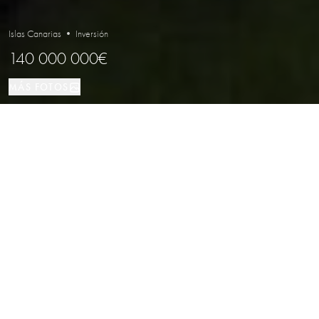
Islas Canarias • Inversión
140 000 000€
MÁS FOTOS
Inversión
LOCALIZACIÓN
TIPO DE PROPIEDAD
Exclusivo resort en venta en Islas
Canarias
Propiedades
/
Islas Canarias
/
Inversión