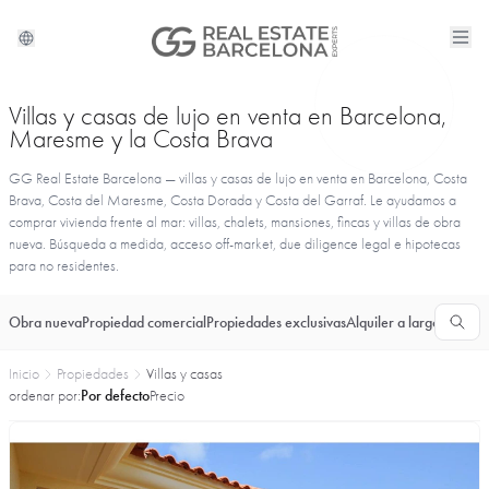
Villas y casas de lujo en venta en Barcelona,
Maresme y la Costa Brava
GG Real Estate Barcelona — villas y casas de lujo en venta en Barcelona, Costa
Brava, Costa del Maresme, Costa Dorada y Costa del Garraf. Le ayudamos a
comprar vivienda frente al mar: villas, chalets, mansiones, fincas y villas de obra
nueva. Búsqueda a medida, acceso off-market, due diligence legal e hipotecas
para no residentes.
Obra nueva
Propiedad comercial
Propiedades exclusivas
Alquiler a largo plazo
T
Inicio
Propiedades
Villas y casas
ordenar por:
Por defecto
Precio