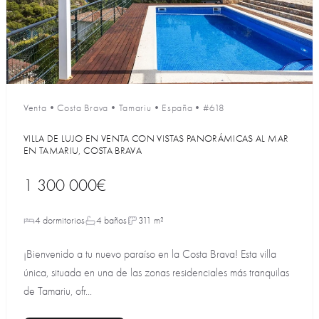
Venta
•
Costa Brava
•
Tamariu
•
España
•
#618
VILLA DE LUJO EN VENTA CON VISTAS PANORÁMICAS AL MAR
EN TAMARIU, COSTA BRAVA
1 300 000€
4 dormitorios
4 baños
311 m²
¡Bienvenido a tu nuevo paraíso en la Costa Brava! Esta villa
única, situada en una de las zonas residenciales más tranquilas
de Tamariu, ofr...