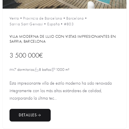
Venta
•
Provincia de Barcelona
•
Barcelona
•
Sarria Sant Gervasi
•
España
•
#803
VILLA MODERNA DE LUJO CON VISTAS IMPRESIONANTES EN
SARRIA, BARCELONA
3 500 000€
7 dormitorios
8 baños
1000 m²
Esta impresionante villa de estilo moderno ha sido renovada
íntegramente con los más altos estándares de calidad,
incorporando la última tec...
DETALLES