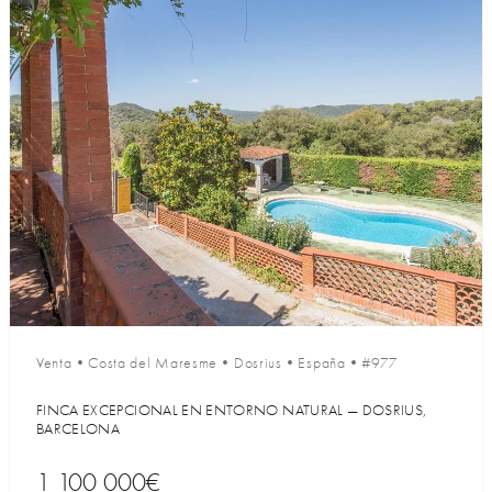
Venta
•
Costa del Maresme
•
Dosrius
•
España
•
#977
FINCA EXCEPCIONAL EN ENTORNO NATURAL — DOSRIUS,
BARCELONA
1 100 000€