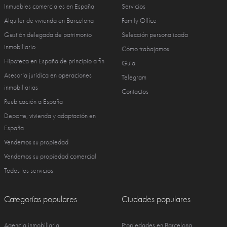
Inmuebles comerciales en España
Servicios
Alquiler de vivienda en Barcelona
Family Office
Gestión delegada de patrimonio
Selección personalizada
inmobiliario
Cómo trabajamos
Hipoteca en España de principio a fin
Guía
Asesoría jurídica en operaciones
Telegram
inmobiliarias
Contactos
Reubicación a España
Deporte, vivienda y adaptación en
España
Vendemos su propiedad
Vendemos su propiedad comercial
Todos los servicios
Categorías populares
Ciudades populares
Agencia inmobiliaria
Propiedades en Barcelona