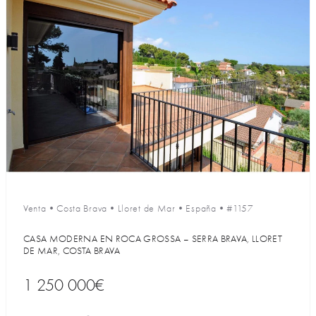
Venta
•
Costa Brava
•
Lloret de Mar
•
España
•
#1157
CASA MODERNA EN ROCA GROSSA – SERRA BRAVA, LLORET
DE MAR, COSTA BRAVA
1 250 000€