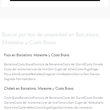
Buscar por tipo de propiedad en Barcelona,
Maresme y Costa Brava
Pisos en Barcelona, Maresme y Costa Brava
Barcelona
Costa Brava
Provincia de Barcelona
Costa del Garraf
Costa Dorada
Costa del Maresme
Lloret de Mar
Sant Cugat del Valles
Coma-Ruga
Sitges
Playa d'Aro
Eixample
Pedralbes
Diagonal Mar
Badalona
Sarria Sant Gervasi
Sagrada Familia
Andorra
Chalets en Barcelona, Maresme y Costa Brava
Costa Brava
Barcelona
Provincia de Barcelona
Costa del Garraf
Costa Dorada
Gerona
Costa del Maresme
Lloret de Mar
Tamariu
Sant Cugat del Valles
Alella
Gava Mar
Castelldefels
Coma-Ruga
Sitges
Sant Andreu de Llavaneres