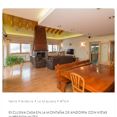
Venta
•
Andorra
•
La Massana
•
#764
EXCLUSIVA CASA EN LA MONTAÑA DE ANDORRA CON VISTAS
IMPRESIONANTES