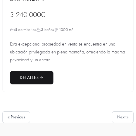
3 240 000€
5 dormitorios
3 baños
1000 m²
Esta excepcional propiedad en venta se encuentra en una
ubicación privilegiada en plena montaña, ofreciendo la máxima
privacidad y un entorn...
DETALLES
« Previous
Next »