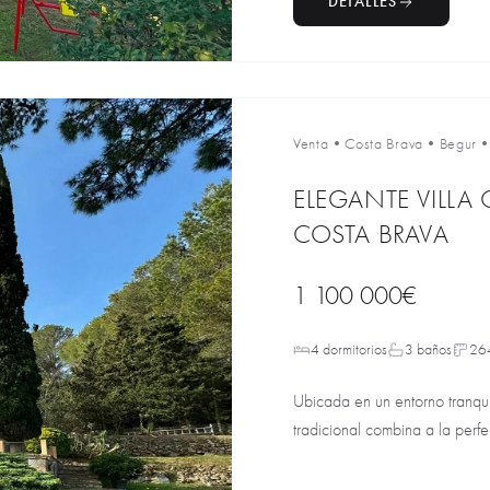
DETALLES
Venta
•
Costa Brava
•
Begur
ELEGANTE VILLA
COSTA BRAVA
1 100 000€
4 dormitorios
3 baños
26
Ubicada en un entorno tranquil
tradicional combina a la perfec