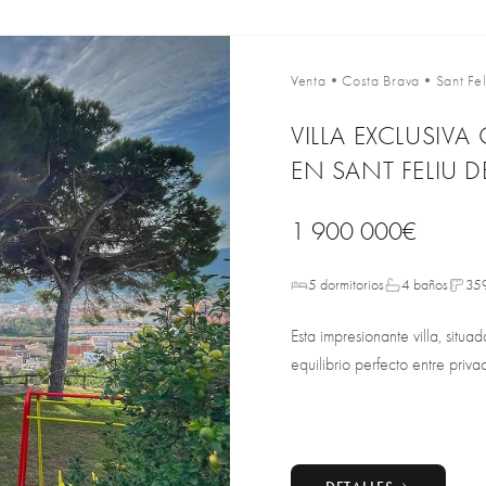
Venta
•
Costa Brava
•
Sant Fe
VILLA EXCLUSIV
EN SANT FELIU D
1 900 000€
5 dormitorios
4 baños
35
Esta impresionante villa, situa
equilibrio perfecto entre privac