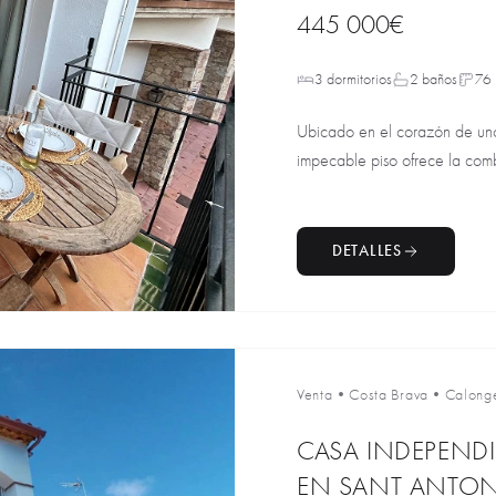
445 000€
3 dormitorios
2 baños
76
Ubicado en el corazón de uno
impecable piso ofrece la comb
DETALLES
Venta
•
Costa Brava
•
Calong
CASA INDEPENDI
EN SANT ANTON