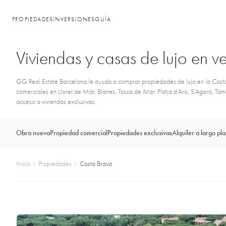
PROPIEDADES
INVERSIONES
GUÍA
Viviendas y casas de lujo en v
GG Real Estate Barcelona le ayuda a comprar propiedades de lujo en la Costa Bra
comerciales en Lloret de Mar, Blanes, Tossa de Mar, Platja d’Aro, S’Agaró, Tama
acceso a viviendas exclusivas.
Obra nueva
Propiedad comercial
Propiedades exclusivas
Alquiler a largo pl
Inicio
Propiedades
Costa Brava