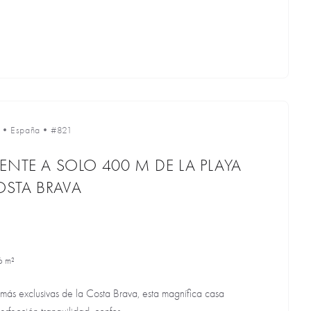
c
•
España
•
#821
ENTE A SOLO 400 M DE LA PLAYA
OSTA BRAVA
6 m²
más exclusivas de la Costa Brava, esta magnífica casa