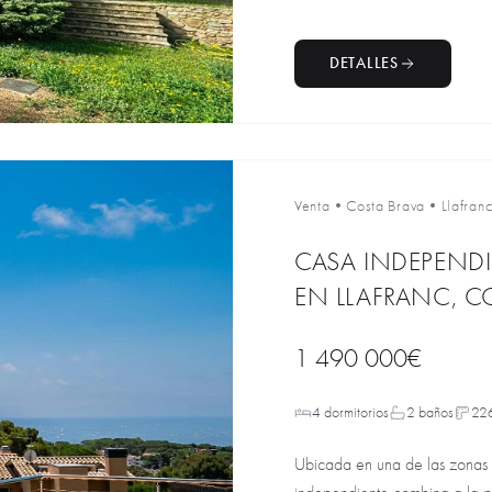
DETALLES
Venta
•
Costa Brava
•
Llafran
CASA INDEPENDI
EN LLAFRANC, C
1 490 000€
4 dormitorios
2 baños
22
Ubicada en una de las zonas 