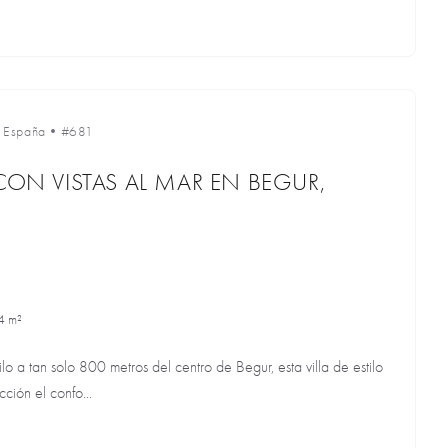
•
España
•
#681
 CON VISTAS AL MAR EN BEGUR,
4 m²
o a tan solo 800 metros del centro de Begur, esta villa de estilo
ción el confo...