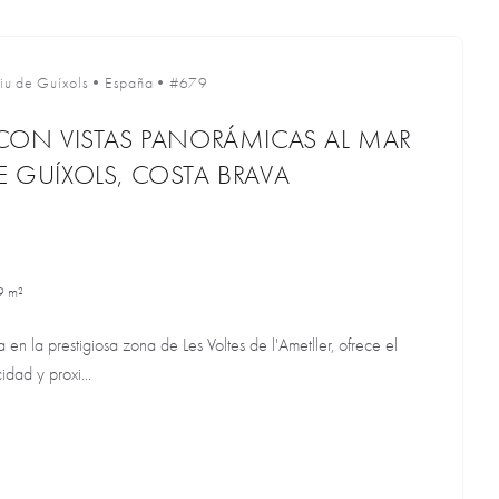
liu de Guíxols
•
España
•
#679
A CON VISTAS PANORÁMICAS AL MAR
E GUÍXOLS, COSTA BRAVA
9 m²
da en la prestigiosa zona de Les Voltes de l'Ametller, ofrece el
idad y proxi...