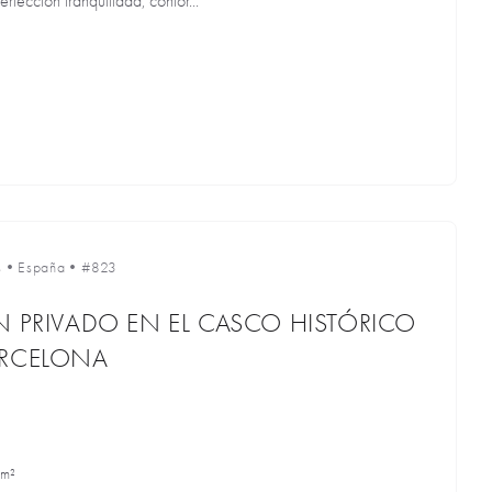
fección tranquilidad, confor...
s
•
España
•
#823
N PRIVADO EN EL CASCO HISTÓRICO
ARCELONA
 m²