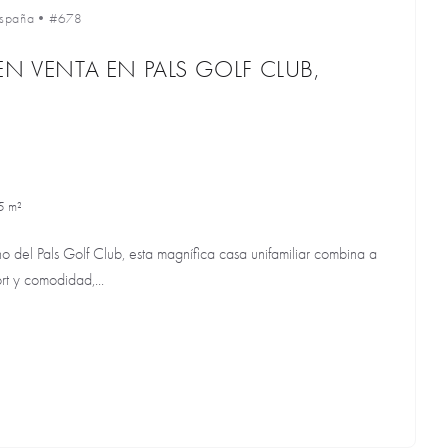
spaña
•
#678
EN VENTA EN PALS GOLF CLUB,
5 m²
o del Pals Golf Club, esta magnífica casa unifamiliar combina a
rt y comodidad,...