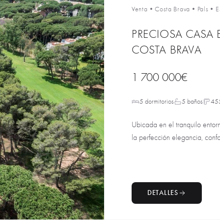
Venta
•
Costa Brava
•
Pals
•
E
PRECIOSA CASA 
COSTA BRAVA
1 700 000€
5 dormitorios
5 baños
45
Ubicada en el tranquilo entorn
la perfección elegancia, confo
DETALLES