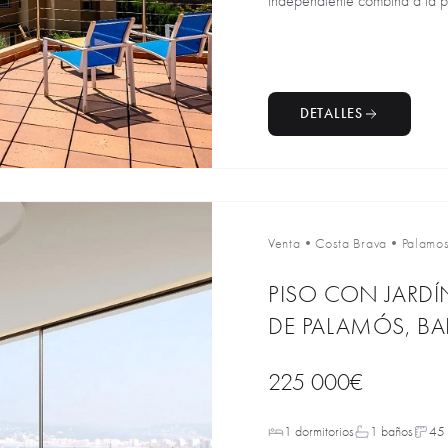
independiente combina a la per
DETALLES
Venta
•
Costa Brava
•
Palamo
PISO CON JARDÍ
DE PALAMÓS, B
225 000€
1 dormitorios
1 baños
45