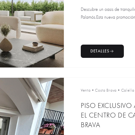
Descubre un oasis de tranquil
Palamós.Esta nueva promoción,
DETALLES
Venta
•
Costa Brava
•
Calella
PISO EXCLUSIVO
EL CENTRO DE CA
BRAVA