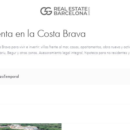
enta en la Costa Brava
va para vivir e invertir: villas frente al mar, casas, apartamentos, obra nueva y acti
riu, Begur y otras zonas. Asesoramiento legal integral, hipoteca para no residentes y
azo
Temporal