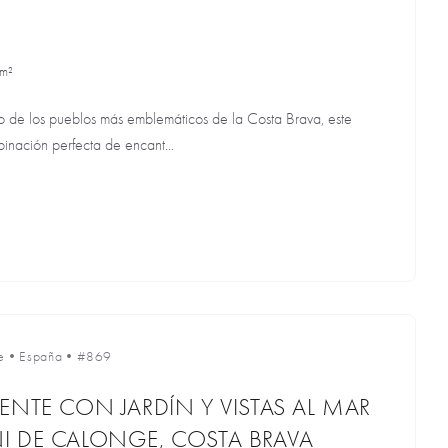
 m²
 de los pueblos más emblemáticos de la Costa Brava, este
inación perfecta de encant...
e
•
España
•
#869
ENTE CON JARDÍN Y VISTAS AL MAR
I DE CALONGE, COSTA BRAVA