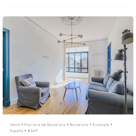
Venta
•
Provincia de Barcelona
•
Barcelona
•
Eixample
•
España
•
#349