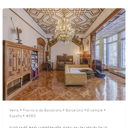
Venta
•
Provincia de Barcelona
•
Barcelona
•
Eixample
•
España
•
#580