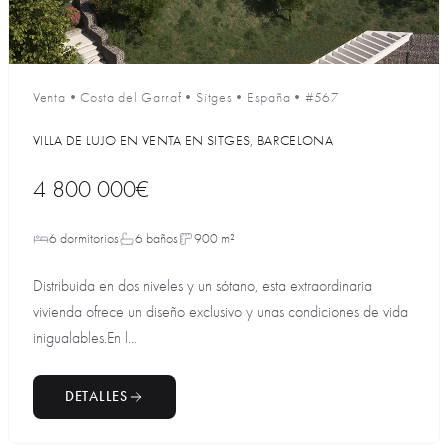
Venta
•
Costa del Garraf
•
Sitges
•
España
•
#567
VILLA DE LUJO EN VENTA EN SITGES, BARCELONA
4 800 000€
6 dormitorios
6 baños
900 m²
Distribuida en dos niveles y un sótano, esta extraordinaria
vivienda ofrece un diseño exclusivo y unas condiciones de vida
inigualables.En l...
DETALLES