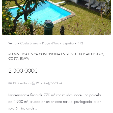
Venta
•
Costa Brava
•
Playa d'Aro
•
España
•
#121
MAGNÍFICA FINCA CON PISCINA EN VENTA EN PLATJA D’ARO,
COSTA BRAVA
2 300 000€
13 dormitorios
12 baños
770 m²
Impresionante finca de 770 m² construidos sobre una parcela
de 2.900 m², situada en un entorno natural privilegiado, a tan
solo 5 minutos de...