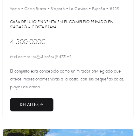
Venta
•
Costa Brava
•
S'Agaró
•
La Gavina
•
España
•
#125
CASA DE LUJO EN VENTA EN EL COMPLEJO PRIVADO EN
S’AGARÓ – COSTA BRAVA
4 500 000€
4 dormitorios
5 baños
475 m²
El conjunto está concebido como un mirador privilegiado que
ofrece impresionantes vistas a la costa, con sus pequeñas calas,
playas de arena...
DETALLES