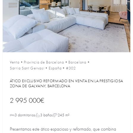
Venta
•
Provincia de Barcelona
•
Barcelona
•
Sarria Sant Gervasi
•
España
•
#302
ÁTICO EXCLUSIVO REFORMADO EN VENTA EN LA PRESTIGIOSA
ZONA DE GALVANY, BARCELONA
2 995 000€
3 dormitorios
3 baños
245 m²
Presentamos este ático espacioso y reformado, que combina