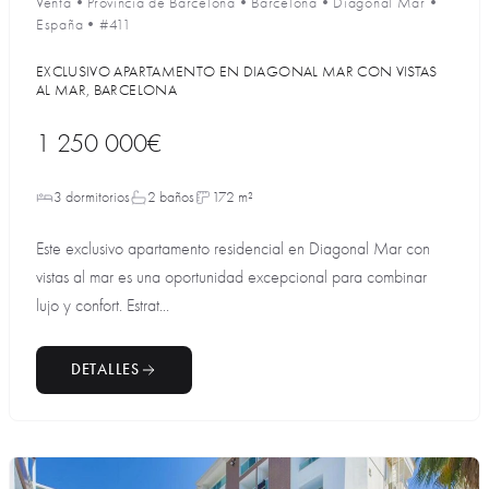
Venta
•
Provincia de Barcelona
•
Barcelona
•
Diagonal Mar
•
España
•
#411
EXCLUSIVO APARTAMENTO EN DIAGONAL MAR CON VISTAS
AL MAR, BARCELONA
1 250 000€
3 dormitorios
2 baños
172 m²
Este exclusivo apartamento residencial en Diagonal Mar con
vistas al mar es una oportunidad excepcional para combinar
lujo y confort. Estrat...
DETALLES