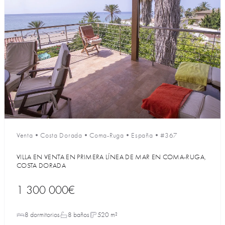
Venta
•
Costa Dorada
•
Coma-Ruga
•
España
•
#367
VILLA EN VENTA EN PRIMERA LÍNEA DE MAR EN COMA-RUGA,
COSTA DORADA
1 300 000€
8 dormitorios
8 baños
520 m²