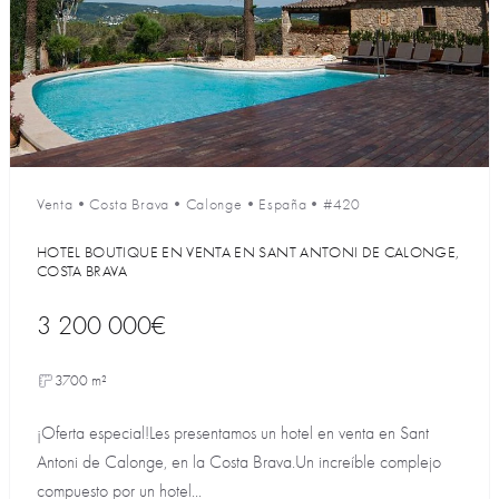
Venta
•
Costa Brava
•
Calonge
•
España
•
#420
HOTEL BOUTIQUE EN VENTA EN SANT ANTONI DE CALONGE,
COSTA BRAVA
3 200 000€
3700 m²
¡Oferta especial!Les presentamos un hotel en venta en Sant
Antoni de Calonge, en la Costa Brava.Un increíble complejo
compuesto por un hotel...