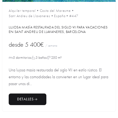
Alquiler temporal
•
Costa del Maresme
•
Sant Andreu de Llavaneres
•
España
•
#447
LUJOSA MASÍA RESTAURADA DEL SIGLO VII PARA VACACIONES
EN SANT ANDREU DE LLAVANERES, BARCELONA
desde
5 400€
/ semana
5 dormitorios
3 baños
250 m²
Una lujosa masía restaurada del siglo VII en estilo rústico. El
entorno y las comodidades la convierten en un lugar ideal para
pasar unos dí...
DETALLES