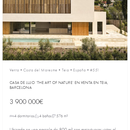
Venta
•
Costa del Maresme
•
Teia
•
España
•
#551
CASA DE LUJO ‘THE ART OF NATURE’ EN VENTA EN TEIA,
BARCELONA
3 900 000€
4 dormitorios
4 baños
576 m²
Ubicada en una parcela de 800 m² con majestuosas vistas al