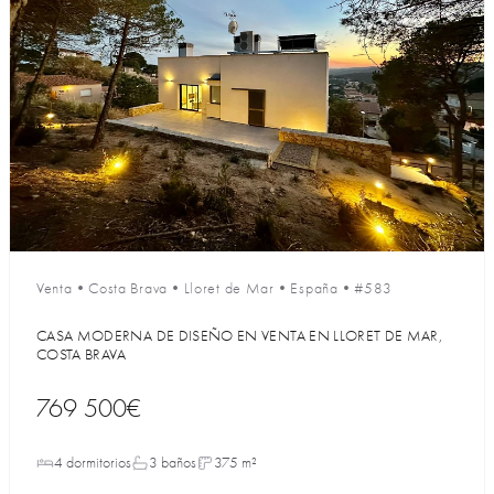
Venta
•
Costa Brava
•
Lloret de Mar
•
España
•
#583
CASA MODERNA DE DISEÑO EN VENTA EN LLORET DE MAR,
COSTA BRAVA
769 500€
4 dormitorios
3 baños
375 m²