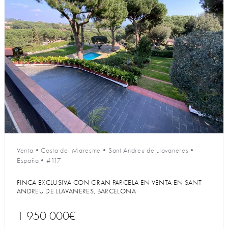
Venta
•
Costa del Maresme
•
Sant Andreu de Llavaneres
•
España
•
#117
FINCA EXCLUSIVA CON GRAN PARCELA EN VENTA EN SANT
ANDREU DE LLAVANERES, BARCELONA
1 950 000€