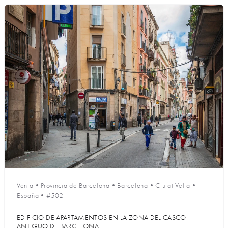
Venta
•
Provincia de Barcelona
•
Barcelona
•
Ciutat Vella
•
España
•
#502
EDIFICIO DE APARTAMENTOS EN LA ZONA DEL CASCO
ANTIGUO DE BARCELONA