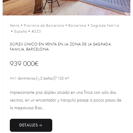
Venta
•
Provincia de Barcelona
•
Barcelona
•
Sagrada Familia
•
España
•
#333
DÚPLEX ÚNICO EN VENTA EN LA ZONA DE LA SAGRADA
FAMILIA, BARCELONA
939 000€
1 dormitorios
2 baños
133 m²
Impresionante piso dúplex situado en una finca con solo dos
vecinos, en un encantador y tranquilo pasaje a pocos pasos de
la majestuosa Basí...
DETALLES