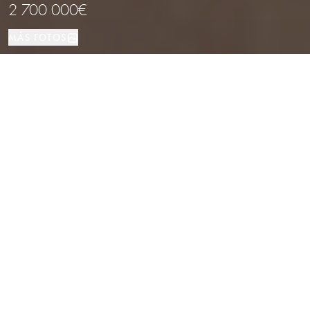
2 700 000€
MÁS FOTOS
Inversión
1069 м²
Barcelona
TIPO DE PROPIEDAD
TAMAÑO
LOCALIZACIÓN
Local comercial en venta en
Barcelona: gimnasio en la Avenida
Diagonal
Propiedades
/
Provincia de Barcelona
/
Barcelona
/
Inversión
A pocos pasos del Passeig de Gracia y de los Jardines de Gracia, este