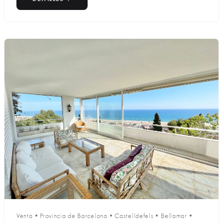
Venta
•
Provincia de Barcelona
•
Castelldefels
•
Bellamar
•