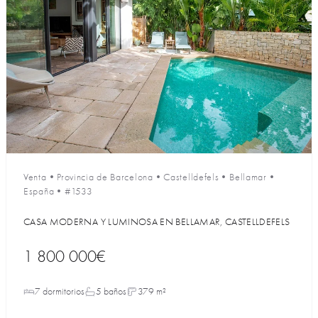
Venta
•
Provincia de Barcelona
•
Castelldefels
•
Bellamar
•
España
•
#1533
CASA MODERNA Y LUMINOSA EN BELLAMAR, CASTELLDEFELS
1 800 000€
7 dormitorios
5 baños
379 m²