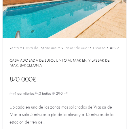
Venta
•
Costa del Maresme
•
Vilassar de Mar
•
España
•
#822
CASA ADOSADA DE LUJO JUNTO AL MAR EN VILASSAR DE
MAR, BARCELONA
870 000€
4 dormitorios
3 baños
290 m²
Ubicada en una de las zonas más solicitadas de Vilassar de
Mar, a solo 5 minutos a pie de la playa y a 15 minutos de la
estación de tren de...