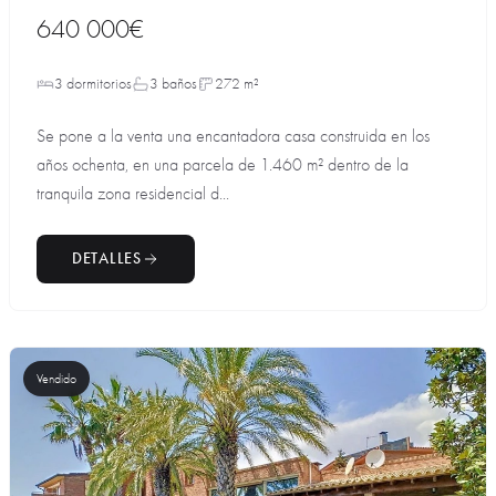
640 000€
3 dormitorios
3 baños
272 m²
Se pone a la venta una encantadora casa construida en los
años ochenta, en una parcela de 1.460 m² dentro de la
tranquila zona residencial d...
DETALLES
Vendido