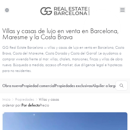
Villas y casas de lujo en venta en Barcelona,
Maresme y la Costa Brava
GG Real Estate Barcelona — villas y casas de lujo en venta en Barcelona, Costa
Brava, Costa del Maresme, Costa Dorada y Costa del Garraf. Le ayudamos a
comprar vivienda frente al mar: villas, chalets, mansiones, fincas y villas de obra
nueva. Búsqueda a medida, acceso off-market, due diligence legal e hipotecas
para no residentes.
Obra nueva
Propiedad comercial
Propiedades exclusivas
Alquiler a largo plazo
T
Inicio
Propiedades
Villas y casas
ordenar por:
Por defecto
Precio