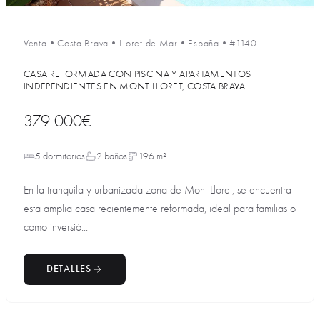
Venta
•
Costa Brava
•
Lloret de Mar
•
España
•
#1140
CASA REFORMADA CON PISCINA Y APARTAMENTOS
INDEPENDIENTES EN MONT LLORET, COSTA BRAVA
379 000€
5 dormitorios
2 baños
196 m²
En la tranquila y urbanizada zona de Mont Lloret, se encuentra
esta amplia casa recientemente reformada, ideal para familias o
como inversió...
DETALLES