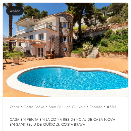
Vendido
Venta
•
Costa Brava
•
Sant Feliu de Guíxols
•
España
•
#585
CASA EN VENTA EN LA ZONA RESIDENCIAL DE CASA NOVA
EN SANT FELIU DE GUÍXOLS, COSTA BRAVA