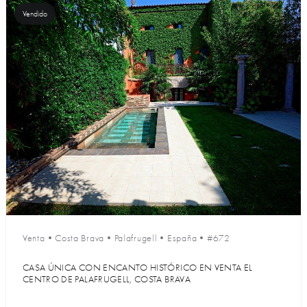
Vendido
Venta
•
Costa Brava
•
Palafrugell
•
España
•
#672
CASA ÚNICA CON ENCANTO HISTÓRICO EN VENTA EL
CENTRO DE PALAFRUGELL, COSTA BRAVA