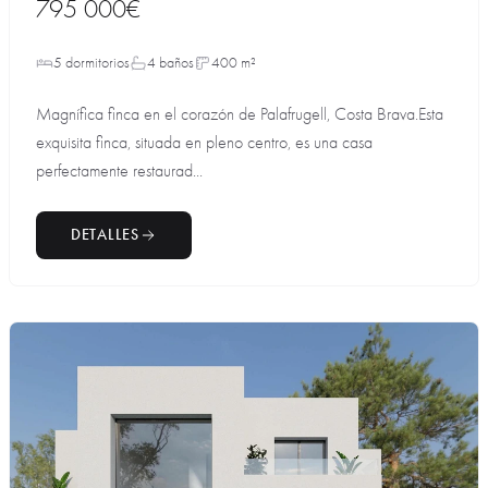
795 000€
5 dormitorios
4 baños
400 m²
Magnífica finca en el corazón de Palafrugell, Costa Brava.Esta
exquisita finca, situada en pleno centro, es una casa
perfectamente restaurad...
DETALLES