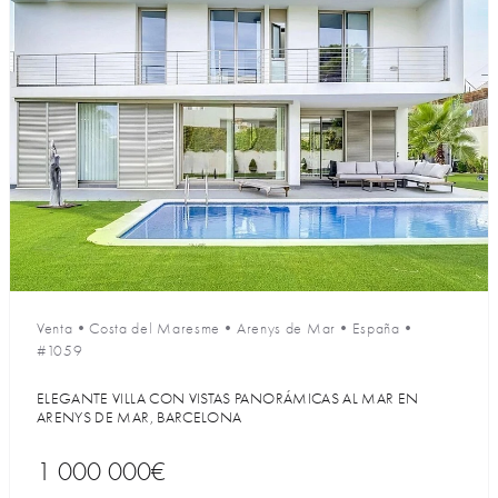
Venta
•
Costa del Maresme
•
Arenys de Mar
•
España
•
#1059
ELEGANTE VILLA CON VISTAS PANORÁMICAS AL MAR EN
ARENYS DE MAR, BARCELONA
1 000 000€