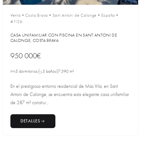
Venta
•
Costa Brava
•
Sant Antoni de Calonge
•
España
•
#1126
CASA UNIFAMILIAR CON PISCINA EN SANT ANTONI DE
CALONGE, COSTA BRAVA
950 000€
5 dormitorios
5 baños
390 m²
En el prestigioso entorno residencial de Mas Vila, en Sant
Antoni de Calonge, se encuentra esta elegante casa unifamiliar
de 287 m² construi...
DETALLES