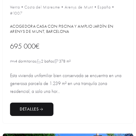
Venta
•
Costa del Maresme
•
Arenys de Munt
•
España
•
#1007
ACOGEDORA CASA CON PISCINA Y AMPLIO JARDÍN EN
ARENYS DE MUNT, BARCELONA
695 000€
4 dormitorios
2 baños
378 m²
Esta vivienda unifamiliar bien conservada se encuentra en una
generosa parcela de 1.239 m² en una tranquila zona
residencial, a solo una hor...
DETALLES