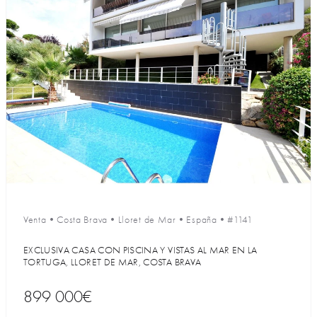
Venta
•
Costa Brava
•
Lloret de Mar
•
España
•
#1141
EXCLUSIVA CASA CON PISCINA Y VISTAS AL MAR EN LA
TORTUGA, LLORET DE MAR, COSTA BRAVA
899 000€