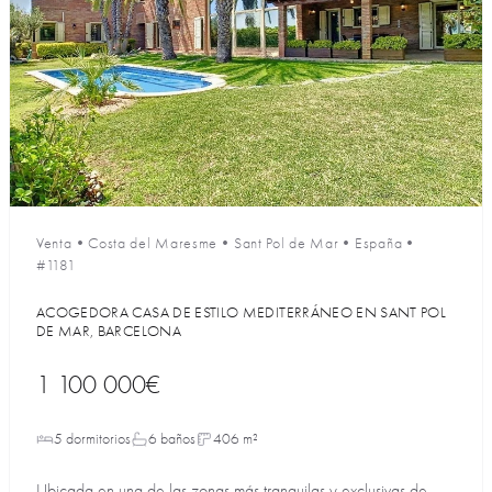
Venta
•
Costa del Maresme
•
Sant Pol de Mar
•
España
•
#1181
ACOGEDORA CASA DE ESTILO MEDITERRÁNEO EN SANT POL
DE MAR, BARCELONA
1 100 000€
5 dormitorios
6 baños
406 m²
Ubicada en una de las zonas más tranquilas y exclusivas de