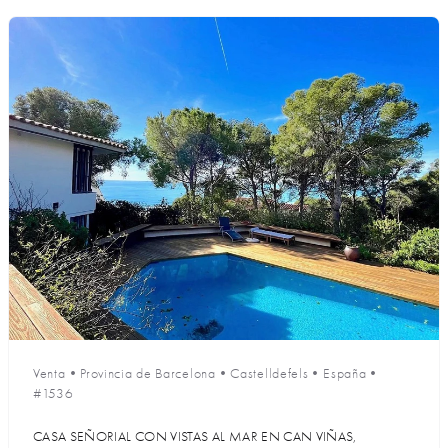
Venta
•
Provincia de Barcelona
•
Castelldefels
•
España
•
#1536
CASA SEÑORIAL CON VISTAS AL MAR EN CAN VIÑAS,