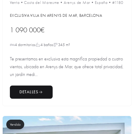
Venta
•
Costa del Maresme
•
Arenys de Mar
•
España
•
#1180
EXCLUSIVA VILLA EN ARENYS DE MAR, BARCELONA
1 090 000€
4 dormitorios
4 baños
345 m²
Te presentamos en exclusiva esta magnífica propiedad a cuatro
vientos, ubicada en Arenys de Mar, que ofrece total privacidad,
un jardín medi...
DETALLES
Vendido