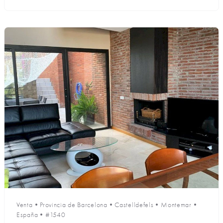
Venta
•
Provincia de Barcelona
•
Castelldefels
•
Montemar
•
España
•
#1540