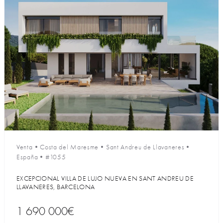
Venta
•
Costa del Maresme
•
Sant Andreu de Llavaneres
•
España
•
#1055
EXCEPCIONAL VILLA DE LUJO NUEVA EN SANT ANDREU DE
LLAVANERES, BARCELONA
1 690 000€