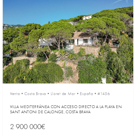
Venta
•
Costa Brava
•
Lloret de Mar
•
España
•
#1456
VILLA MEDITERRÁNEA CON ACCESO DIRECTO A LA PLAYA EN
SANT ANTONI DE CALONGE, COSTA BRAVA
2 900 000€