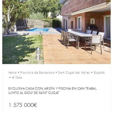
Venta
•
Provincia de Barcelona
•
Sant Cugat del Valles
•
España
•
#1546
EXCLUSIVA CASA CON JARDÍN Y PISCINA EN CAN TRABAL,
JUNTO AL GOLF DE SANT CUGAT
1 575 000€