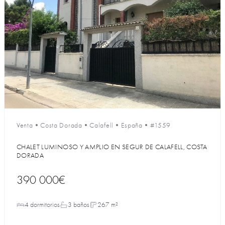
Venta
•
Costa Dorada
•
Calafell
•
España
•
#1559
CHALET LUMINOSO Y AMPLIO EN SEGUR DE CALAFELL, COSTA
DORADA
390 000€
4 dormitorios
3 baños
267 m²