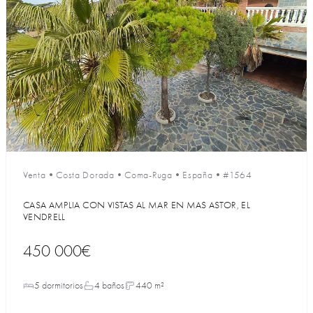
Venta
•
Costa Dorada
•
Coma-Ruga
•
España
•
#1564
CASA AMPLIA CON VISTAS AL MAR EN MAS ASTOR, EL
VENDRELL
450 000€
5 dormitorios
4 baños
440 m²