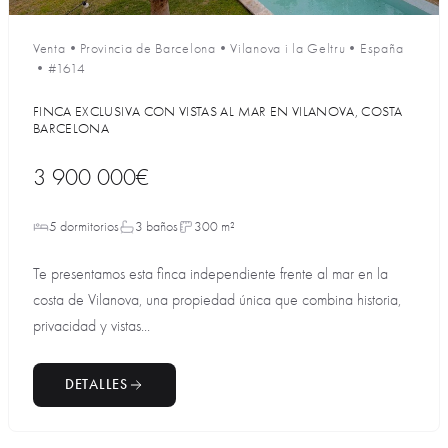
Venta
•
Provincia de Barcelona
•
Vilanova i la Geltru
•
España
•
#1614
FINCA EXCLUSIVA CON VISTAS AL MAR EN VILANOVA, COSTA
BARCELONA
3 900 000€
5 dormitorios
3 baños
300 m²
Te presentamos esta finca independiente frente al mar en la
costa de Vilanova, una propiedad única que combina historia,
privacidad y vistas...
DETALLES