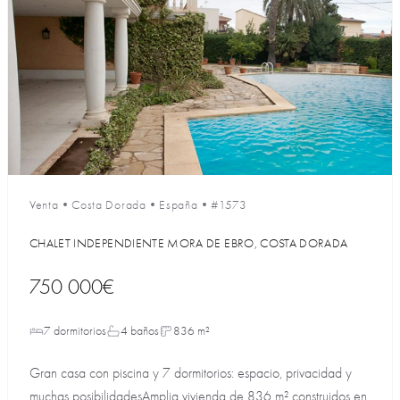
Venta
•
Costa Dorada
•
España
•
#1573
CHALET INDEPENDIENTE MORA DE EBRO, COSTA DORADA
750 000€
7 dormitorios
4 baños
836 m²
Gran casa con piscina y 7 dormitorios: espacio, privacidad y
muchas posibilidadesAmplia vivienda de 836 m² construidos en