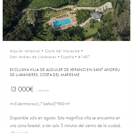
Alquiler temporal
•
Costa del Maresme
•
Sant Andreu de Llavaneres
•
España
•
#1487
EXCLUSIVA VILLA DE ALQUILER DE VERANO EN SANT ANDREU
DE LLAVANERES, COSTA DEL MARESME
13 000€
/ semana
5 dormitorios
7 baños
900 m²
Disponible solo en agosto. Esta magnífica villa se encuentra en
una zona forestal, a tan solo 5 minutos del centro de la ciudad,