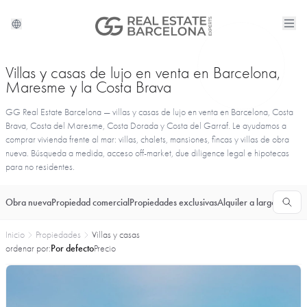
Villas y casas de lujo en venta en Barcelona,
Maresme y la Costa Brava
GG Real Estate Barcelona — villas y casas de lujo en venta en Barcelona, Costa
Brava, Costa del Maresme, Costa Dorada y Costa del Garraf. Le ayudamos a
comprar vivienda frente al mar: villas, chalets, mansiones, fincas y villas de obra
nueva. Búsqueda a medida, acceso off-market, due diligence legal e hipotecas
para no residentes.
Obra nueva
Propiedad comercial
Propiedades exclusivas
Alquiler a largo plazo
T
Inicio
Propiedades
Villas y casas
ordenar por:
Por defecto
Precio