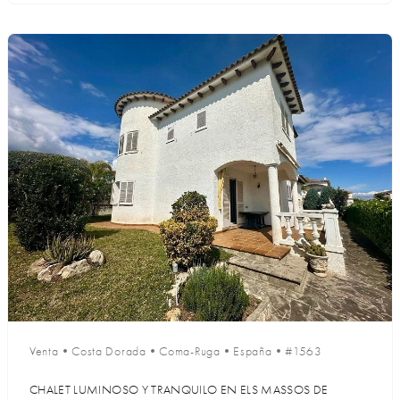
Venta
•
Costa Dorada
•
Coma-Ruga
•
España
•
#1563
CHALET LUMINOSO Y TRANQUILO EN ELS MASSOS DE