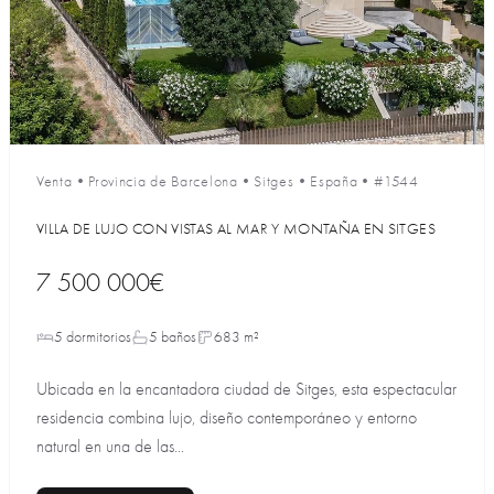
Venta
•
Provincia de Barcelona
•
Sitges
•
España
•
#1544
VILLA DE LUJO CON VISTAS AL MAR Y MONTAÑA EN SITGES
7 500 000€
5 dormitorios
5 baños
683 m²
Ubicada en la encantadora ciudad de Sitges, esta espectacular
residencia combina lujo, diseño contemporáneo y entorno
natural en una de las...