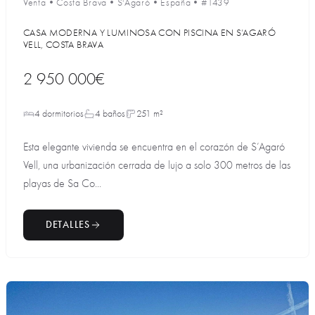
Venta
•
Costa Brava
•
S'Agaró
•
España
•
#1439
CASA MODERNA Y LUMINOSA CON PISCINA EN S’AGARÓ
VELL, COSTA BRAVA
2 950 000€
4 dormitorios
4 baños
251 m²
Esta elegante vivienda se encuentra en el corazón de S’Agaró
Vell, una urbanización cerrada de lujo a solo 300 metros de las
playas de Sa Co...
DETALLES