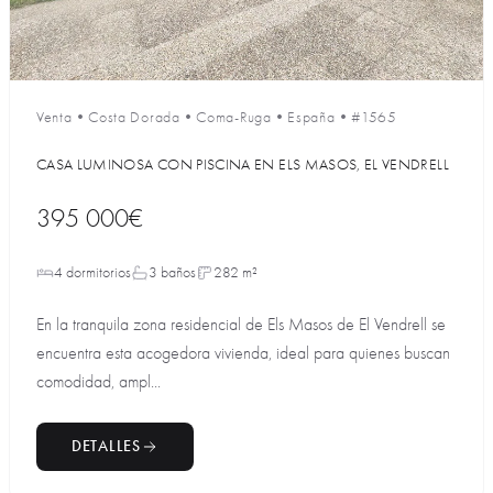
Venta
•
Costa Dorada
•
Coma-Ruga
•
España
•
#1565
CASA LUMINOSA CON PISCINA EN ELS MASOS, EL VENDRELL
395 000€
4 dormitorios
3 baños
282 m²
En la tranquila zona residencial de Els Masos de El Vendrell se
encuentra esta acogedora vivienda, ideal para quienes buscan
comodidad, ampl...
DETALLES