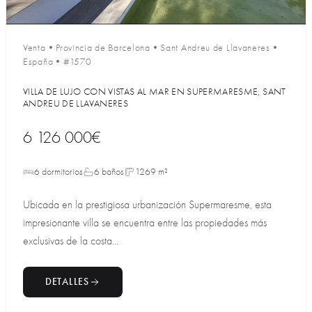
Venta
•
Provincia de Barcelona
•
Sant Andreu de Llavaneres
•
España
•
#1570
VILLA DE LUJO CON VISTAS AL MAR EN SUPERMARESME, SANT
ANDREU DE LLAVANERES
6 126 000€
6 dormitorios
6 baños
1269 m²
Ubicada en la prestigiosa urbanización Supermaresme, esta
impresionante villa se encuentra entre las propiedades más
exclusivas de la costa...
DETALLES