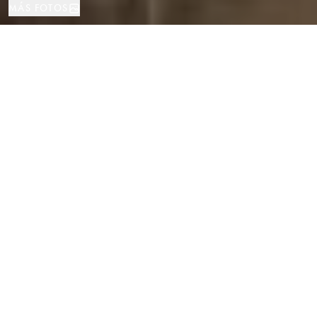
MÁS FOTOS
Casa
456 м²
4
3
LOCALIZACIÓN
TIPO DE PROPIEDAD
TAMAÑO
DORMITORIOS
BAÑOS
Villa contemporánea con vistas al
campo de golf y la montaña en La
Roca del Valles, Barcelona
Propiedades
/
Provincia de Barcelona
/
Casa
En una ubicación especialmente valorada por su prestigio y entorno
natural, esta villa contemporánea ofrece una experiencia residencial