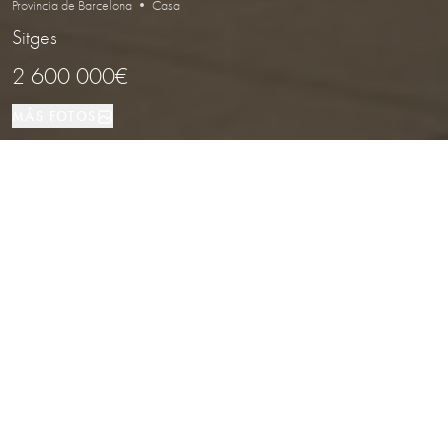
Provincia de Barcelona • Casa
Sitges
2 600 000€
MÁS FOTOS
Casa
306 м²
5
5
Sitges
TIPO DE PROPIEDAD
TAMAÑO
DORMITORIOS
BAÑOS
LOCALIZACIÓN
Villa moderna de obra nueva con
piscina y vistas al mar en La Plana,
Sitges
Propiedades
/
Provincia de Barcelona
/
Sitges
/
Casa