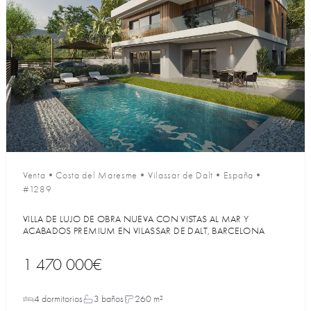
Venta
•
Costa del Maresme
•
Vilassar de Dalt
•
España
•
#1289
VILLA DE LUJO DE OBRA NUEVA CON VISTAS AL MAR Y
ACABADOS PREMIUM EN VILASSAR DE DALT, BARCELONA
1 470 000€
4 dormitorios
3 baños
260 m²