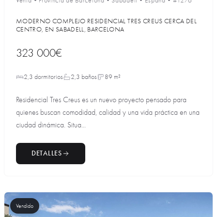
Venta
•
Provincia de Barcelona
•
Sabadell
•
España
•
#1276
MODERNO COMPLEJO RESIDENCIAL TRES CREUS CERCA DEL
CENTRO, EN SABADELL, BARCELONA
323 000€
2,3 dormitorios
2,3 baños
89 m²
Residencial Tres Creus es un nuevo proyecto pensado para
quienes buscan comodidad, calidad y una vida práctica en una
ciudad dinámica. Situa...
DETALLES
Vendido