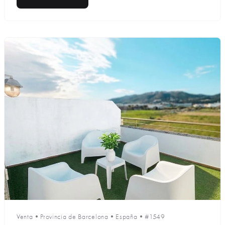
Venta
•
Provincia de Barcelona
•
España
•
#1549