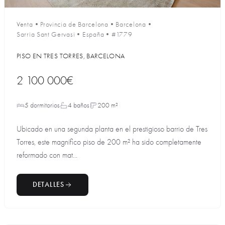
Venta
•
Provincia de Barcelona
•
Barcelona
•
Sarria Sant Gervasi
•
España
•
#1779
PISO EN TRES TORRES, BARCELONA
2 100 000€
5 dormitorios
4 baños
200 m²
Ubicado en una segunda planta en el prestigioso barrio de Tres
Torres, este magnífico piso de 200 m² ha sido completamente
reformado con mat...
DETALLES