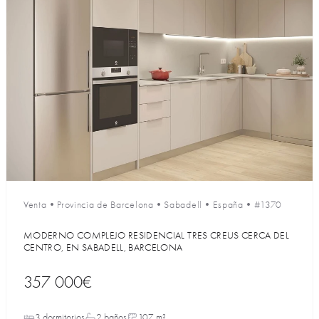
Venta
•
Provincia de Barcelona
•
Sabadell
•
España
•
#1370
MODERNO COMPLEJO RESIDENCIAL TRES CREUS CERCA DEL
CENTRO, EN SABADELL, BARCELONA
357 000€
3 dormitorios
2 baños
107 m²