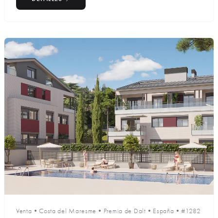
Venta
•
Costa del Maresme
•
Premia de Dalt
•
España
•
#1282