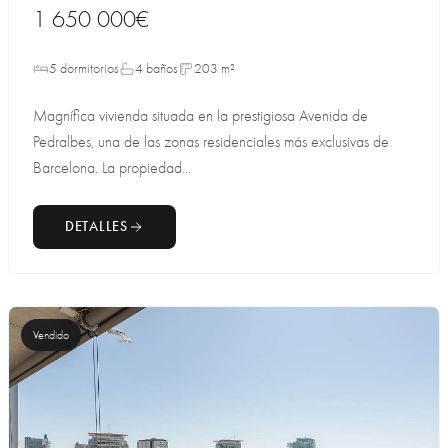
1 650 000€
5 dormitorios
4 baños
203 m²
Magnífica vivienda situada en la prestigiosa Avenida de
Pedralbes, una de las zonas residenciales más exclusivas de
Barcelona. La propiedad...
DETALLES
Vendido