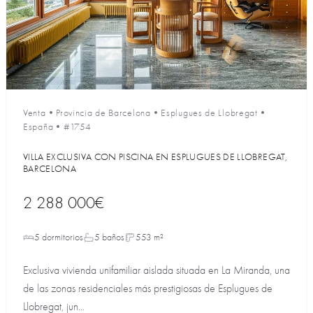
Venta
•
Provincia de Barcelona
•
Esplugues de Llobregat
•
España
•
#1754
VILLA EXCLUSIVA CON PISCINA EN ESPLUGUES DE LLOBREGAT,
BARCELONA
2 288 000€
5 dormitorios
5 baños
553 m²
Exclusiva vivienda unifamiliar aislada situada en La Miranda, una
de las zonas residenciales más prestigiosas de Esplugues de
Llobregat, jun...