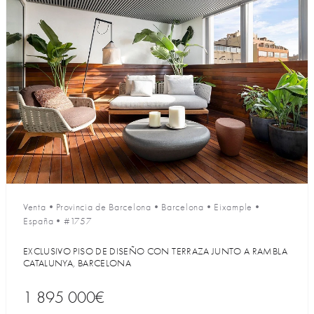
Venta
•
Provincia de Barcelona
•
Barcelona
•
Eixample
•
España
•
#1757
EXCLUSIVO PISO DE DISEÑO CON TERRAZA JUNTO A RAMBLA
CATALUNYA, BARCELONA
1 895 000€