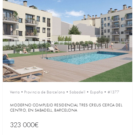
Venta
•
Provincia de Barcelona
•
Sabadell
•
España
•
#1377
MODERNO COMPLEJO RESIDENCIAL TRES CREUS CERCA DEL
CENTRO, EN SABADELL, BARCELONA
323 000€