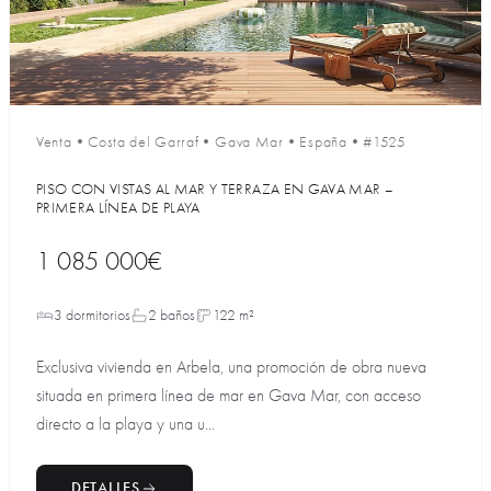
Venta
•
Costa del Garraf
•
Gava Mar
•
España
•
#1525
PISO CON VISTAS AL MAR Y TERRAZA EN GAVA MAR –
PRIMERA LÍNEA DE PLAYA
1 085 000€
3 dormitorios
2 baños
122 m²
Exclusiva vivienda en Arbela, una promoción de obra nueva
situada en primera línea de mar en Gava Mar, con acceso
directo a la playa y una u...
DETALLES