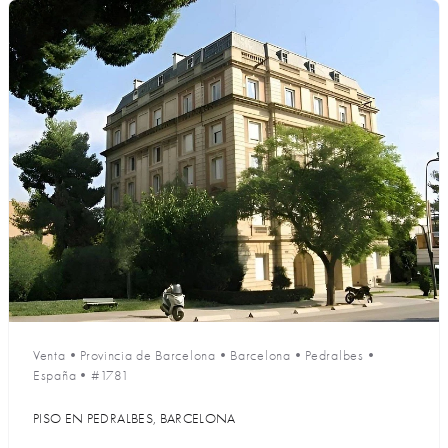
Venta
•
Provincia de Barcelona
•
Barcelona
•
Pedralbes
•
España
•
#1781
PISO EN PEDRALBES, BARCELONA