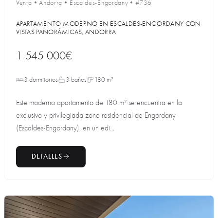
Venta
•
Andorra
•
Escaldes-Engordany
•
#736
APARTAMENTO MODERNO EN ESCALDES-ENGORDANY CON
VISTAS PANORÁMICAS, ANDORRA
1 545 000€
3 dormitorios
3 baños
180 m²
Este moderno apartamento de 180 m² se encuentra en la
exclusiva y privilegiada zona residencial de Engordany
(Escaldes-Engordany), en un edi...
DETALLES