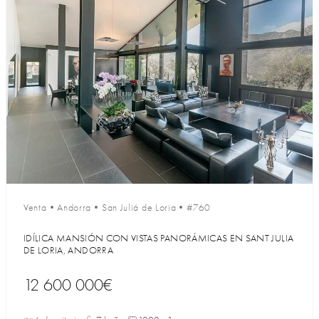
Venta
•
Andorra
•
San Juliá de Loria
•
#760
IDÍLICA MANSIÓN CON VISTAS PANORÁMICAS EN SANT JULIA
DE LORIA, ANDORRA
12 600 000€