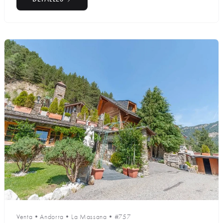
Venta
•
Andorra
•
La Massana
•
#757