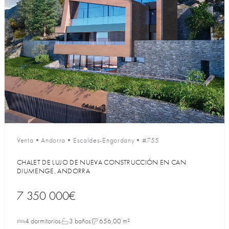
Venta
•
Andorra
•
Escaldes-Engordany
•
#755
CHALET DE LUJO DE NUEVA CONSTRUCCIÓN EN CAN
DIUMENGE, ANDORRA
7 350 000€
4 dormitorios
3 baños
656,00 m²