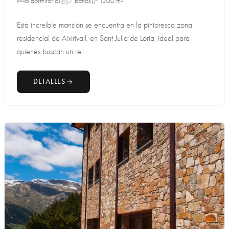
6 dormitorios
7 baños
1200 m²
Esta increíble mansión se encuentra en la pintoresca zona
residencial de Aixirivall, en Sant Julia de Loria, ideal para
quienes buscan un re...
DETALLES