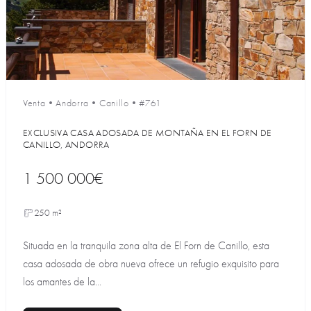
Venta
•
Andorra
•
Canillo
•
#761
EXCLUSIVA CASA ADOSADA DE MONTAÑA EN EL FORN DE
CANILLO, ANDORRA
1 500 000€
250 m²
Situada en la tranquila zona alta de El Forn de Canillo, esta
casa adosada de obra nueva ofrece un refugio exquisito para
los amantes de la...