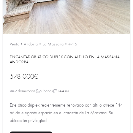
Venta
•
Andorra
•
La Massana
•
#715
ENCANTADOR ÁTICO DÚPLEX CON ALTILLO EN LA MASSANA,
ANDORRA
578 000€
2 dormitorios
2 baños
144 m²
Este ático dúplex recientemente renovado con altillo ofrece 144
m² de elegante espacio en el corazón de La Massana. Su
ubicación privilegiad...