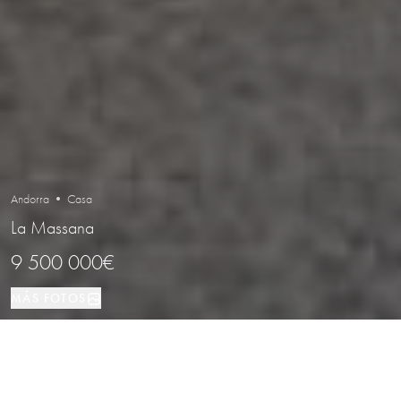
Andorra • Casa
La Massana
9 500 000€
MÁS FOTOS
Casa
6
3
La Massana
TIPO DE PROPIEDAD
DORMITORIOS
BAÑOS
LOCALIZACIÓN