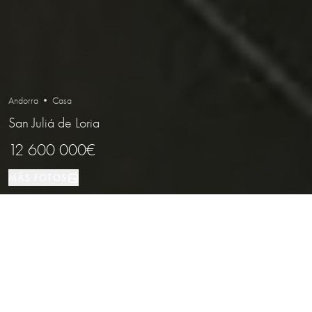
Andorra • Casa
San Juliá de Loria
12 600 000€
MÁS FOTOS
Casa
6
7
San Juliá de Loria
TIPO DE PROPIEDAD
DORMITORIOS
BAÑOS
LOCALIZACIÓN
Idílica mansión con vistas