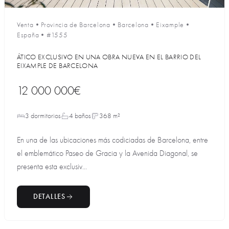
Venta
•
Provincia de Barcelona
•
Barcelona
•
Eixample
•
España
•
#1555
ÁTICO EXCLUSIVO EN UNA OBRA NUEVA EN EL BARRIO DEL
EIXAMPLE DE BARCELONA
12 000 000€
3 dormitorios
4 baños
368 m²
En una de las ubicaciones más codiciadas de Barcelona, entre
el emblemático Paseo de Gracia y la Avenida Diagonal, se
presenta esta exclusiv...
DETALLES