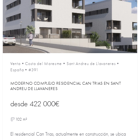
Venta
•
Costa del Maresme
•
Sant Andreu de Llavaneres
•
España
•
#391
MODERNO COMPLEJO RESIDENCIAL CAN TRIAS EN SANT
ANDREU DE LLAVANERES
desde
422 000€
102 m²
El residencial Can Trias, actualmente en construcción, se ubica