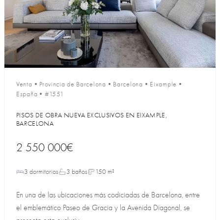
Venta
•
Provincia de Barcelona
•
Barcelona
•
Eixample
•
España
•
#1551
PISOS DE OBRA NUEVA EXCLUSIVOS EN EIXAMPLE,
BARCELONA
2 550 000€
3 dormitorios
3 baños
150 m²
En una de las ubicaciones más codiciadas de Barcelona, entre
el emblemático Paseo de Gracia y la Avenida Diagonal, se