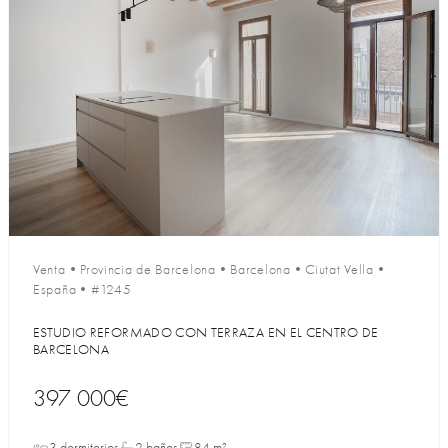
Venta
•
Provincia de Barcelona
•
Barcelona
•
Ciutat Vella
•
España
•
#1245
ESTUDIO REFORMADO CON TERRAZA EN EL CENTRO DE
BARCELONA
397 000€
3 dormitorios
2 baños
84 m²