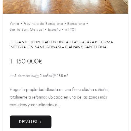
Venta
•
Provincia de Barcelona
•
Barcelona
•
Sarria Sant Gervasi
•
España
•
#1401
ELEGANTE PROPIEDAD EN FINCA CLÁSICA PARA REFORMA
INTEGRAL EN SANT GERVASI – GALVANY, BARCELONA
1 150 000€
5 dormitorios
2 baños
188 m²
Elegante propiedad situada en una finca clásica señorial,
totalmente a reformar, ubicada en una de las zonas más
exclusivas y consolidadas d...
DETALLES