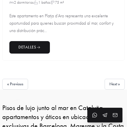
2 dormitorios
1 baños
75 m²
Este apartamento en Platja d’Aro representa una excelente
oportunidad para quienes buscan proximidad al mar, confort y
una distribución prác...
DETALLES
« Previous
Next »
Pisos de lujo junto al mar en Cataluña —
apartamentos y áticos en ubicaciones
exclusivas de Barcelona, Maresme y la Costa