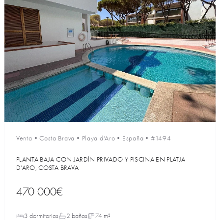
Venta
•
Costa Brava
•
Playa d'Aro
•
España
•
#1494
PLANTA BAJA CON JARDÍN PRIVADO Y PISCINA EN PLATJA
D’ARO, COSTA BRAVA
470 000€
3 dormitorios
2 baños
74 m²