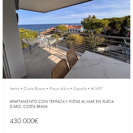
Venta
•
Costa Brava
•
Playa d'Aro
•
España
•
#1497
APARTAMENTO CON TERRAZA Y VISTAS AL MAR EN PLATJA
D’ARO, COSTA BRAVA
430 000€