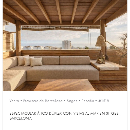
Venta
•
Provincia de Barcelona
•
Sitges
•
España
•
#1518
ESPECTACULAR ÁTICO DÚPLEX CON VISTAS AL MAR EN SITGES,
BARCELONA