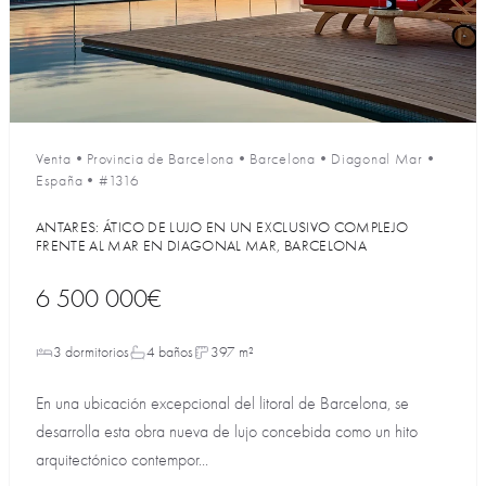
Venta
•
Provincia de Barcelona
•
Barcelona
•
Diagonal Mar
•
España
•
#1316
ANTARES: ÁTICO DE LUJO EN UN EXCLUSIVO COMPLEJO
FRENTE AL MAR EN DIAGONAL MAR, BARCELONA
6 500 000€
3 dormitorios
4 baños
397 m²
En una ubicación excepcional del litoral de Barcelona, se
desarrolla esta obra nueva de lujo concebida como un hito
arquitectónico contempor...