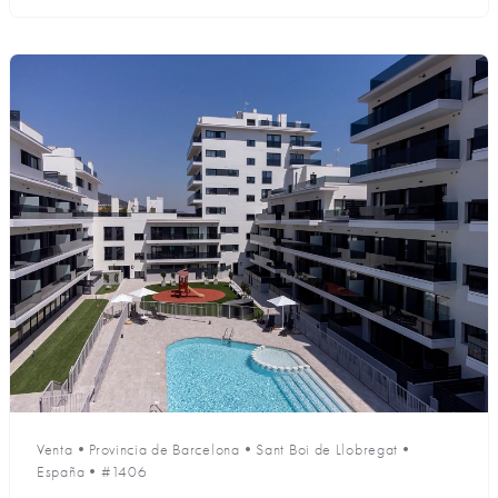
Venta
•
Provincia de Barcelona
•
Sant Boi de Llobregat
•
España
•
#1406