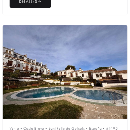
DETALLES
Venta
•
Costa Brava
•
Sant Feliu de Guíxols
•
España
•
#1495