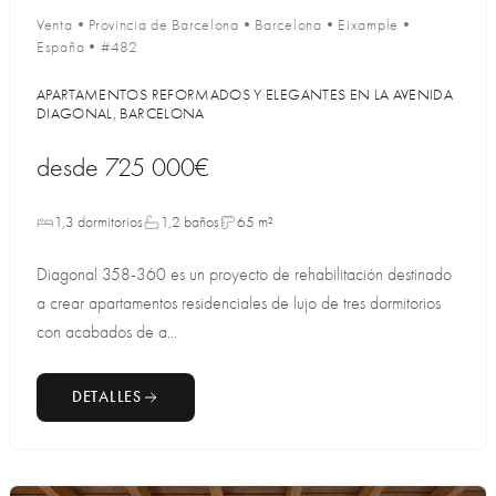
Venta
•
Provincia de Barcelona
•
Barcelona
•
Eixample
•
España
•
#482
APARTAMENTOS REFORMADOS Y ELEGANTES EN LA AVENIDA
DIAGONAL, BARCELONA
desde
725 000€
1,3 dormitorios
1,2 baños
65 m²
Diagonal 358-360 es un proyecto de rehabilitación destinado
a crear apartamentos residenciales de lujo de tres dormitorios
con acabados de a...
DETALLES