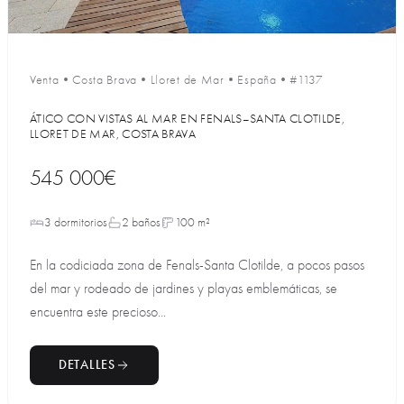
Venta
•
Costa Brava
•
Lloret de Mar
•
España
•
#1137
ÁTICO CON VISTAS AL MAR EN FENALS–SANTA CLOTILDE,
LLORET DE MAR, COSTA BRAVA
545 000€
3 dormitorios
2 baños
100 m²
En la codiciada zona de Fenals-Santa Clotilde, a pocos pasos
del mar y rodeado de jardines y playas emblemáticas, se
encuentra este precioso...
DETALLES