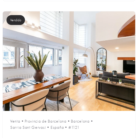
Vendido
Venta
•
Provincia de Barcelona
•
Barcelona
•
Sarria Sant Gervasi
•
España
•
#1121