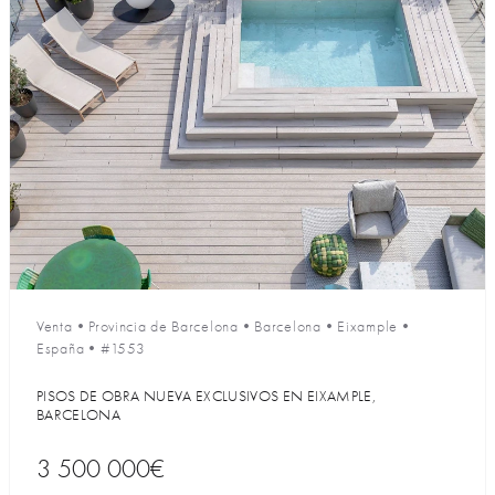
Venta
•
Provincia de Barcelona
•
Barcelona
•
Eixample
•
España
•
#1553
PISOS DE OBRA NUEVA EXCLUSIVOS EN EIXAMPLE,
BARCELONA
3 500 000€