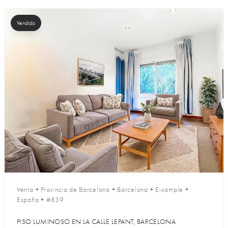
Vendido
Venta
•
Provincia de Barcelona
•
Barcelona
•
Eixample
•
España
•
#839
PISO LUMINOSO EN LA CALLE LEPANT, BARCELONA