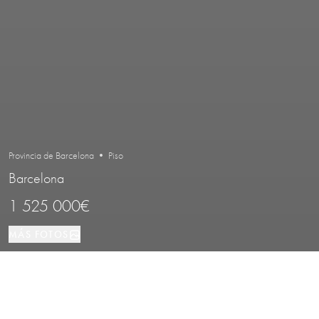
Provincia de Barcelona • Piso
Barcelona
1 525 000€
MÁS FOTOS
Piso
100 м²
3
2
Barcelona
TIPO DE PROPIEDAD
TAMAÑO
DORMITORIOS
BAÑOS
LOCALIZACIÓN