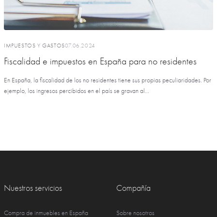
IMPUESTOS Y GASTOS
07.06.2024
Fiscalidad e impuestos en España para no residentes
En España, la fiscalidad de los no residentes tiene sus propias peculiaridades. Por
ejemplo, los ingresos percibidos en el país se gravan al...
Nuestros servicios
Compañía
Compra de inmuebles en España
Sobre nosotros