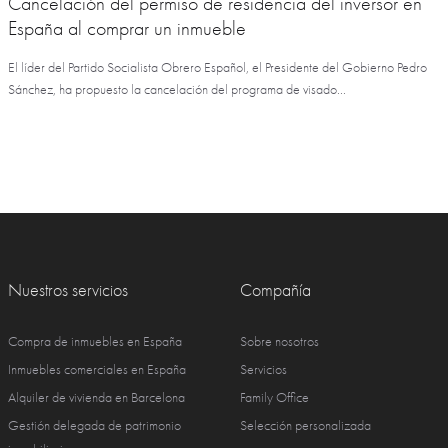
Cancelación del permiso de residencia del inversor en
España al comprar un inmueble
El líder del Partido Socialista Obrero Español, el Presidente del Gobierno Pedro
Sánchez, ha propuesto la cancelación del programa de visado...
Nuestros servicios
Compañía
Compra de inmuebles en España
Sobre nosotros
Inmuebles comerciales en España
Servicios
Alquiler de vivienda en Barcelona
Family Office
Gestión delegada de patrimonio
Selección personalizada