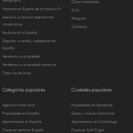
inmobiliario
Cómo trabajamos
Hipoteca en España de principio a fin
Guía
Asesoría jurídica en operaciones
Telegram
inmobiliarias
Contactos
Reubicación a España
Deporte, vivienda y adaptación en
España
Vendemos su propiedad
Vendemos su propiedad comercial
Todos los servicios
Categorías populares
Ciudades populares
Agencia inmobiliaria
Propiedades en Barcelona
Propiedades en España
Casas y villas en Gava Mar
Apartamentos en España
Apartamentos en Coma-Ruga
Casas en venta en España
Casas en Sant Cugat