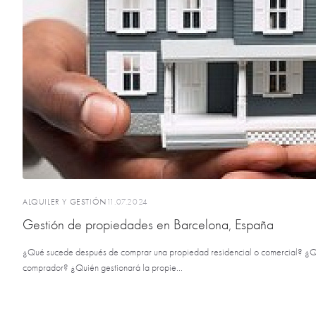
ALQUILER Y GESTIÓN
11.07.2024
Gestión de propiedades en Barcelona, ​​España
¿Qué sucede después de comprar una propiedad residencial o comercial? ¿Q
comprador? ¿Quién gestionará la propie...