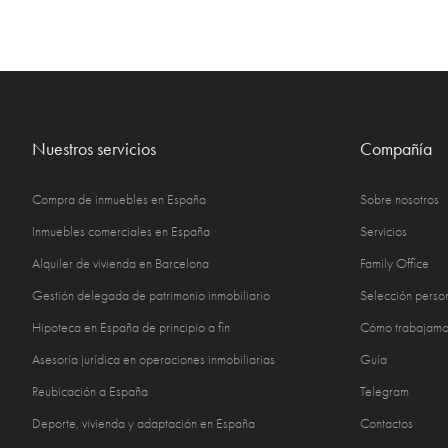
Nuestros servicios
Compañía
Compra de inmuebles en España
Sobre nosotros
Inmuebles comerciales en España
Servicios
Alquiler de vivienda en Barcelona
Family Office
Gestión delegada de patrimonio inmobiliario
Selección perso
Hipoteca en España de principio a fin
Cómo trabajamo
Asesoría jurídica en operaciones inmobiliarias
Guía
Reubicación a España
Telegram
Deporte, vivienda y adaptación en España
Contactos