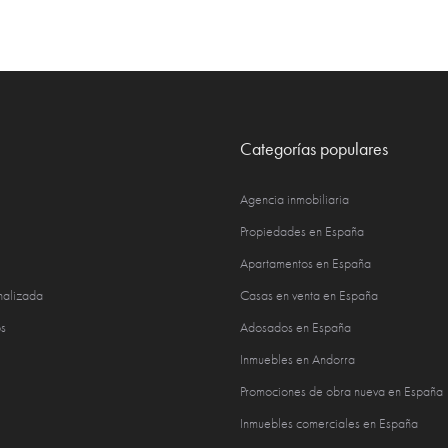
Categorías populares
Agencia inmobiliaria
Propiedades en España
Apartamentos en España
nalizada
Casas en venta en España
s
Adosados en España
Inmuebles en Andorra
Promociones de obra nueva en España
Inmuebles comerciales en España