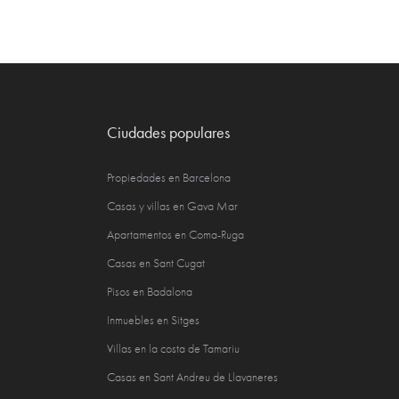
Ciudades populares
Propiedades en Barcelona
Casas y villas en Gava Mar
Apartamentos en Coma-Ruga
Casas en Sant Cugat
Pisos en Badalona
Inmuebles en Sitges
Villas en la costa de Tamariu
Casas en Sant Andreu de Llavaneres