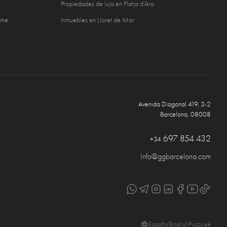
Propiedades de lujo en Platja d'Aro
sme
Inmuebles en Lloret de Mar
Avenida Diagonal 419, 3-2
Barcelona, 08008
697 854 432
+34
Info@ggbarcelona.com
Español
English
Русский