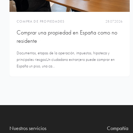
COMPRA DE PROPIEDADES
28.07.2026
Comprar una propiedad en España como no
residente
Documentos, etapas de la operación, impuestos, hipoteca y
principales riesgosUn ciudadano extranjero puede comprar en
España un piso, una ca...
Nuestros servicios
Compañía