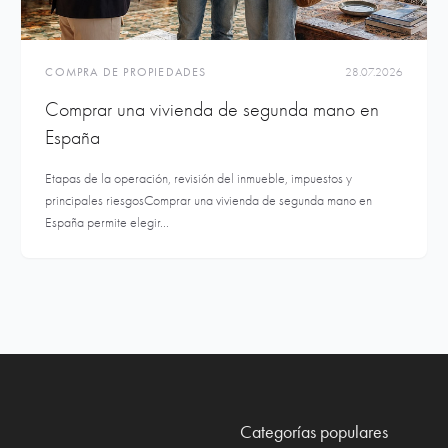
COMPRA DE PROPIEDADES
28.07.2026
Comprar una vivienda de segunda mano en
España
Etapas de la operación, revisión del inmueble, impuestos y
principales riesgosComprar una vivienda de segunda mano en
España permite elegir...
Categorías populares