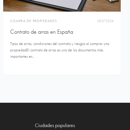
COMPRA DE PROPIEDADES
28.07.2026
Contrato de arras en España
Tipos de arras, condiciones del contrato y riesgos al comprar una
propiedadEl contrato de arras es uno de los documentos más
importantes en...
Ciudades populares