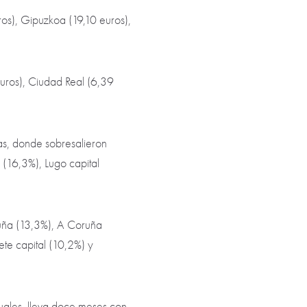
ros), Gipuzkoa (19,10 euros),
euros), Ciudad Real (6,39
llas, donde sobresalieron
l (16,3%), Lugo capital
ruña (13,3%), A Coruña
ete capital (10,2%) y
uales, lleva doce meses con