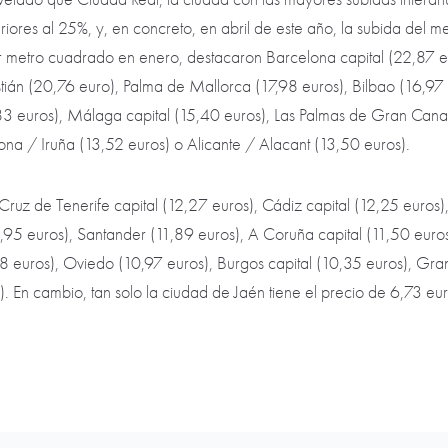
ores al 25%, y, en concreto, en abril de este año, la subida del m
r metro cuadrado en enero, destacaron Barcelona capital (22,87 e
tián (20,76 euro), Palma de Mallorca (17,98 euros), Bilbao (16,97 
,83 euros), Málaga capital (15,40 euros), Las Palmas de Gran Canar
ona / Iruña (13,52 euros) o Alicante / Alacant (13,50 euros).
 Cruz de Tenerife capital (12,27 euros), Cádiz capital (12,25 euros),
1,95 euros), Santander (11,89 euros), A Coruña capital (11,50 euro
28 euros), Oviedo (10,97 euros), Burgos capital (10,35 euros), Gra
. En cambio, tan solo la ciudad de Jaén tiene el precio de 6,73 eu