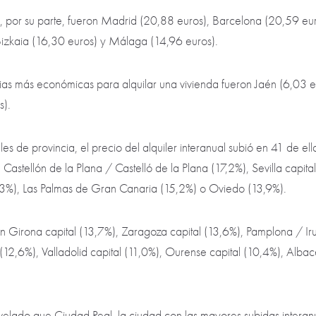
s, por su parte, fueron Madrid (20,88 euros), Barcelona (20,59 eu
 Bizkaia (16,30 euros) y Málaga (14,96 euros).
incias más económicas para alquilar una vivienda fueron Jaén (6,03 
s).
ales de provincia, el precio del alquiler interanual subió en 41 de e
Castellón de la Plana / Castelló de la Plana (17,2%), Sevilla capita
,3%), Las Palmas de Gran Canaria (15,2%) o Oviedo (13,9%).
ién Girona capital (13,7%), Zaragoza capital (13,6%), Pamplona / I
 (12,6%), Valladolid capital (11,0%), Ourense capital (10,4%), Albac
svelado que Ciudad Real, la ciudad con las mayores subidas interan