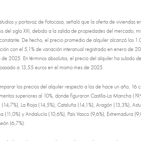
tudios y portavoz de Fotocasa, señaló que la oferta de viviendas en
sis del siglo XXI, debido a la salida de propiedades del mercado, 
onstante. De hecho, el precio promedio de alquiler alcanzó los 1.
ción con el 5,1% de variación interanual registrado en enero de 202
e 2025. En términos absolutos, el precio del alquiler ha subido d
pasado a 13,55 euros en el mismo mes de 2025.
comparar los precios del alquiler respecto a los de hace un año, 1
mentos superiores al 10%, donde figuraron Castilla-La Mancha (19
(14,7%), La Rioja (14,5%), Cataluña (14,1%), Aragón (13,3%), Astur
na (11,0%) y Andalucía (10,6%), País Vasco (9,6%), Extremadura (9,
 León (6,7%).