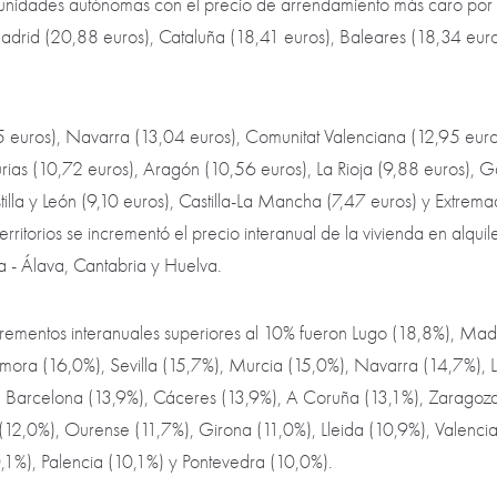
unidades autónomas con el precio de arrendamiento más caro por 
rid (20,88 euros), Cataluña (18,41 euros), Baleares (18,34 euro
5 euros), Navarra (13,04 euros), Comunitat Valenciana (12,95 euros
urias (10,72 euros), Aragón (10,56 euros), La Rioja (9,88 euros), Ga
illa y León (9,10 euros), Castilla-La Mancha (7,47 euros) y Extrema
erritorios se incrementó el precio interanual de la vivienda en alqu
 - Álava, Cantabria y Huelva.
incrementos interanuales superiores al 10% fueron Lugo (18,8%), Ma
mora (16,0%), Sevilla (15,7%), Murcia (15,0%), Navarra (14,7%), L
, Barcelona (13,9%), Cáceres (13,9%), A Coruña (13,1%), Zaragoza 
(12,0%), Ourense (11,7%), Girona (11,0%), Lleida (10,9%), Valenci
,1%), Palencia (10,1%) y Pontevedra (10,0%).