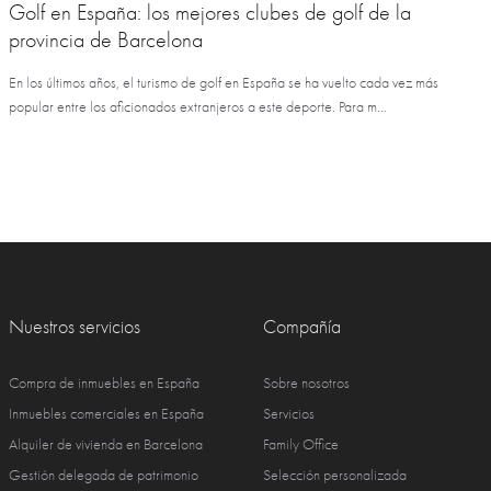
Golf en España: los mejores clubes de golf de la
provincia de Barcelona
En los últimos años, el turismo de golf en España se ha vuelto cada vez más
popular entre los aficionados extranjeros a este deporte. Para m...
Nuestros servicios
Compañía
Compra de inmuebles en España
Sobre nosotros
Inmuebles comerciales en España
Servicios
Alquiler de vivienda en Barcelona
Family Office
Gestión delegada de patrimonio
Selección personalizada