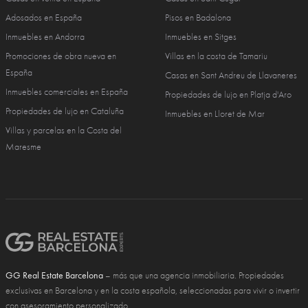
Adosados en España
Pisos en Badalona
Inmuebles en Andorra
Inmuebles en Sitges
Promociones de obra nueva en
Villas en la costa de Tamariu
España
Casas en Sant Andreu de Llavaneres
Inmuebles comerciales en España
Propiedades de lujo en Platja d'Aro
Propiedades de lujo en Cataluña
Inmuebles en Lloret de Mar
Villas y parcelas en la Costa del
Maresme
GG Real Estate Barcelona
– más que una agencia inmobiliaria. Propiedades
exclusivas en Barcelona y en la costa española, seleccionadas para vivir o invertir
con asesoramiento personalizado