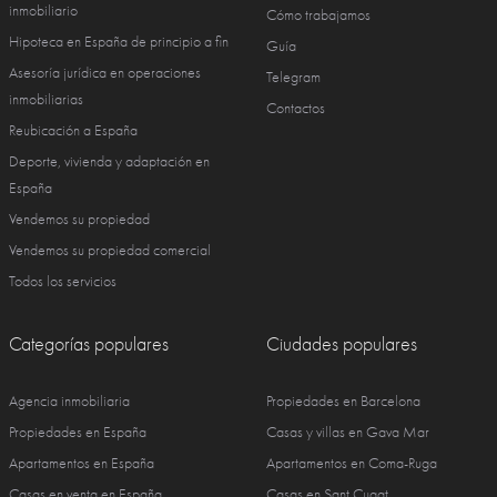
inmobiliario
Cómo trabajamos
Hipoteca en España de principio a fin
Guía
Asesoría jurídica en operaciones
Telegram
inmobiliarias
Contactos
Reubicación a España
Deporte, vivienda y adaptación en
España
Vendemos su propiedad
Vendemos su propiedad comercial
Todos los servicios
Categorías populares
Ciudades populares
Agencia inmobiliaria
Propiedades en Barcelona
Propiedades en España
Casas y villas en Gava Mar
Apartamentos en España
Apartamentos en Coma-Ruga
Casas en venta en España
Casas en Sant Cugat