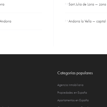
rra
Sant Julia de Loria — zona
06
 Andorra
Andorra la Vella — capital
08
Categorías populares
Agencia inmobiliaria
Propiedades en España
Apartamentos en España