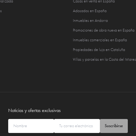
nalizada
Casas en venta en España
s
Adosados en España
Inmuebles en Andorra
Promociones de obra nueva en España
Inmuebles comerciales en España
Propiedades de lujo en Cataluña
Villas y parcelas en la Costa del Mare
Noticias y ofertas exclusivas
Suscribirse