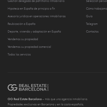
Gestión delegada de patrimonio inmobiliario
Selección perso
Hipoteca en España de principio a fin
Cómo trabajamo
Asesoría jurídica en operaciones inmobiliarias
Guía
Reubicación a España
Telegram
Deporte, vivienda y adaptación en España
Contactos
Vendemos su propiedad
Vendemos su propiedad comercial
Todos los servicios
GG Real Estate Barcelona
– más que una agencia inmobiliaria.
Propiedades exclusivas en Barcelona y en la costa española,