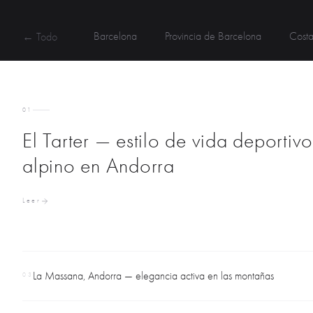
Barcelona
Provincia de Barcelona
Cost
← Todo
01
El Tarter — estilo de vida deportivo
alpino en Andorra
Leer
La Massana, Andorra — elegancia activa en las montañas
03