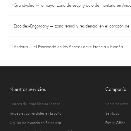
Grandvalira — la mayor zona de esquí y ocio de montaña en Ando
05
Escaldes-Engordany — zona termal y residencial en el corazón de
07
Andorra — el Principado en los Pirineos entre Francia y España
09
Nuestros servicios
Compañía
Compra de inmuebles en España
Sobre nosotros
Inmuebles comerciales en España
Servicios
Alquiler de vivienda en Barcelona
Family Office