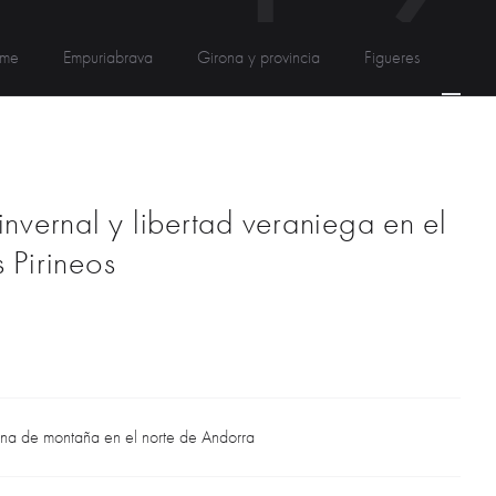
sme
Empuriabrava
Girona y provincia
Figueres
Ando
invernal y libertad veraniega en el
 Pirineos
na de montaña en el norte de Andorra