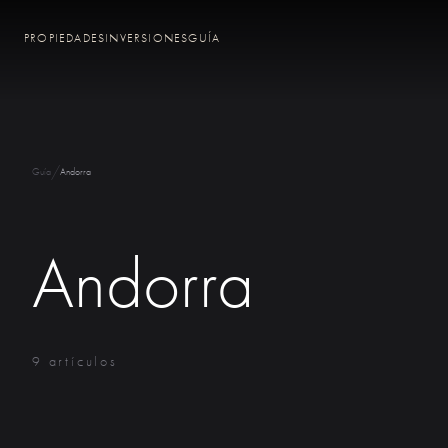
PROPIEDADES
INVERSIONES
GUÍA
/
Guía
Andorra
Andorra
9 artículos