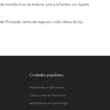
 de montaña al sur de Andorra, junto a la frontera con España
 del Principado, centro de negocios y vida urbana de lujo
Ciudades populares
Propiedades en Barcelona
Casas y villas en Gava Mar
Apartamentos en Coma-Ruga