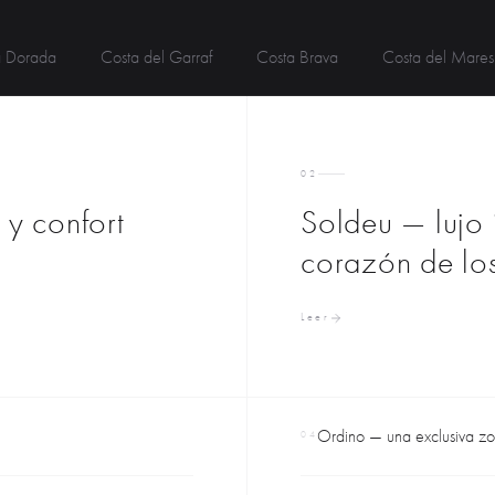
a Dorada
Costa del Garraf
Costa Brava
Costa del Mare
02
 y confort
Soldeu — lujo 
corazón de los
Leer
Ordino — una exclusiva zo
04