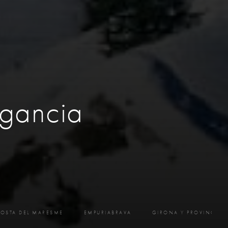
egancia
OSTA DEL MARESME
EMPURIABRAVA
GIRONA Y PROVINCIA