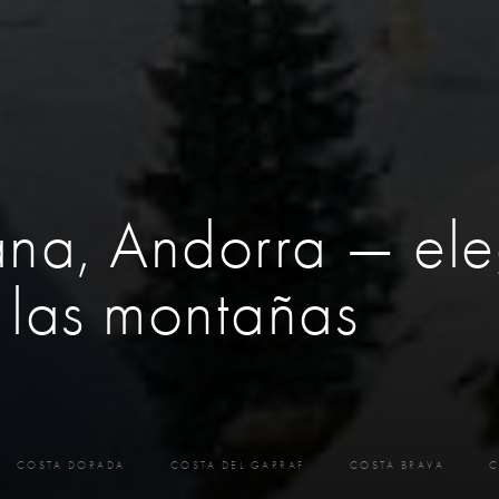
na, Andorra — el
 las montañas
COSTA DORADA
COSTA DEL GARRAF
COSTA BRAVA
C